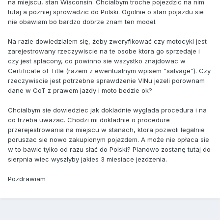
na miejscu, stan Wisconsin. Chcialbym troche pojezdzic na nim
tutaj a pozniej sprowadzic do Polski. Ogolnie o stan pojazdu sie
nie obawiam bo bardzo dobrze znam ten model.
Na razie dowiedzialem się, żeby zweryfikować czy motocykl jest
zarejestrowany rzeczywiscie na te osobe ktora go sprzedaje i
czy jest splacony, co powinno sie wszystko znajdowac w
Certificate of Title (razem z ewentualnym wpisem "salvage"). Czy
rzeczywiscie jest potrzebne sprawdzenie VINu jezeli porownam
dane w CoT z prawem jazdy i moto bedzie ok?
Chcialbym sie dowiedziec jak dokladnie wyglada procedura i na
co trzeba uwazac. Chodzi mi dokladnie o procedure
przerejestrowania na miejscu w stanach, ktora pozwoli legalnie
poruszac sie nowo zakupionym pojazdem. A może nie opłaca sie
w to bawic tylko od razu słać do Polski? Planowo zostanę tutaj do
sierpnia wiec wyszłyby jakies 3 miesiace jezdzenia.
Pozdrawiam