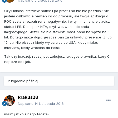
Napisano
5 Listopada 2016
Czyli mialas interview notice i po prostu na nie nie poszlas? Nie
jestem calkowicie pewien co do procesu, ale twoja aplikacja o
ROC zostala rozpatrzona negatywnie, i w tym momencie tracisz
status LPR. Dostajesz NTA, czyli wezwanie do sadu
imigracyjnego.. Jezeli sie nie stawisz, masz bana na wjazd na 5
lat. Do tego moze dojsc jeszcze ban za unlawful presence (3 lub
10 lat). Nie piszesz kiedy wylecialas do USA, kiedy mialas
interview, kiedy wrocilas do Polski.
Tak czy inaczej, raczej potrzebujesz jakiegos prawnika, ktory Ci
napisze co i jak.
2 tygodnie później...
krakus28
Napisano
14 Listopada 2016
masz już kolejnego faceta?