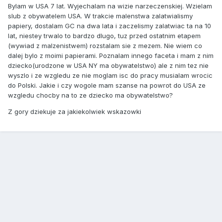
Bylam w USA 7 lat. Wyjechalam na wizie narzeczenskiej. Wzielam
slub z obywatelem USA. W trakcie malenstwa zalatwialismy
papiery, dostalam GC na dwa lata i zaczelismy zalatwiac ta na 10
lat, niestey trwalo to bardzo dlugo, tuz przed ostatnim etapem
(wywiad z malzenistwem) rozstalam sie z mezem. Nie wiem co
dalej bylo z moimi papierami. Poznalam innego faceta i mam z nim
dziecko(urodzone w USA NY ma obywatelstwo) ale z nim tez nie
wyszlo i ze wzgledu ze nie moglam isc do pracy musialam wrocic
do Polski. Jakie i czy wogole mam szanse na powrot do USA ze
wzgledu chocby na to ze dziecko ma obywatelstwo?
Z gory dziekuje za jakiekolwiek wskazowki