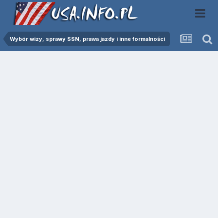
Wybór wizy, sprawy SSN, prawa jazdy i inne formalności