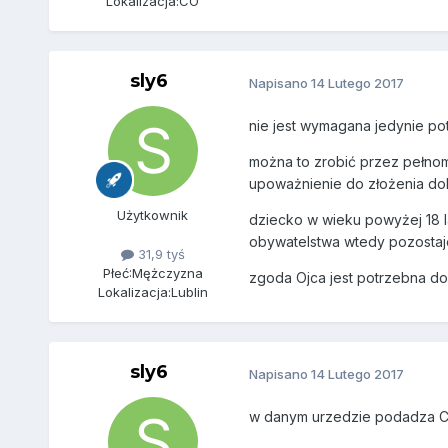
Lokalizacja:
CO
sly6
Napisano
14 Lutego 2017
nie jest wymagana jedynie po
można to zrobić przez pełnom
upoważnienie do złożenia do
Użytkownik
dziecko w wieku powyżej 18 l
obywatelstwa wtedy pozostaj
31,9 tyś
Płeć:
Mężczyzna
zgoda Ojca jest potrzebna do
Lokalizacja:
Lublin
sly6
Napisano
14 Lutego 2017
w danym urzedzie podadza Ci