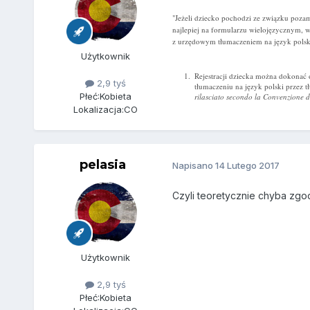
"Jeżeli dziecko pochodzi ze związku pozam
najlepiej na formularzu wielojęzycznym,
z urzędowym tłumaczeniem na język polski
Użytkownik
Rejestracji dziecka można dokonać
2,9 tyś
tłumaczeniu na język polski przez 
Płeć:
Kobieta
rilasciato secondo la Convenzione d
Lokalizacja:
CO
pelasia
Napisano
14 Lutego 2017
Czyli teoretycznie chyba zgod
Użytkownik
2,9 tyś
Płeć:
Kobieta