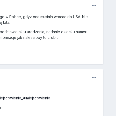
ego w Polsce, gdyz ona musiala wracac do USA. Nie
 tata.
 podstawie aktu urodzenia, nadanie dziecku numeru
nformacje jak nalezaloby to zrobic.
iejscowienie_/umiejscowienie
e.