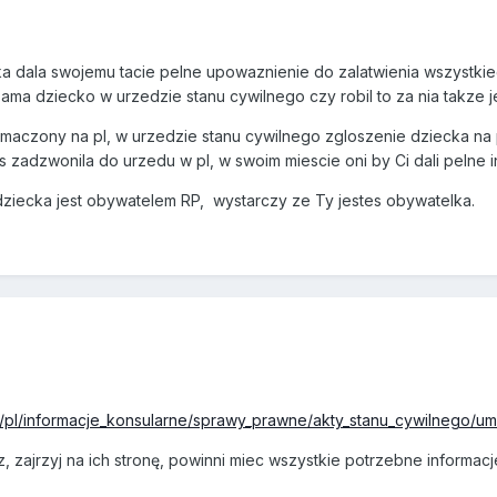
a dala swojemu tacie pelne upowaznienie do zalatwienia wszystki
ama dziecko w urzedzie stanu cywilnego czy robil to za nia takze jej
umaczony na pl, w urzedzie stanu cywilnego zgloszenie dziecka na
s zadzwonila do urzedu w pl, w swoim miescie oni by Ci dali pelne i
dziecka jest obywatelem RP, wystarczy ze Ty jestes obywatelka.
l/pl/informacje_konsularne/sprawy_prawne/akty_stanu_cywilnego/um
 zajrzyj na ich stronę, powinni miec wszystkie potrzebne informacj