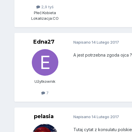
2,9 tyś
Płeć:
Kobieta
Lokalizacja:
CO
Edna27
Napisano
14 Lutego 2017
A jest potrzebna zgoda ojca 
Użytkownik
7
pelasia
Napisano
14 Lutego 2017
Tutaj cytat z konsulatu polsk