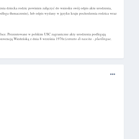
enia dziecka rodzic powinien załączyć do wniosku swój odpis aktu urodzenia,
dlega tłumaczeniu), lub odpis wydany w języku kraju pochodzenia rodzica wraz
lsce. Prezentowane w polskim USC zagraniczne akty urodzenia podlegają
onwencją Wiedeńską z dnia 8 września 1976r.(
estratto di nascita - plurilingue,