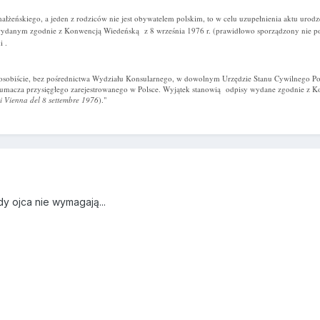
ałżeńskiego, a jeden z rodziców nie jest obywatelem polskim, to w celu uzupełnienia aktu urodz
 wydanym zgodnie z Konwencją Wiedeńską z 8 września 1976 r. (prawidłowo sporządzony nie po
 .
 osobiście, bez pośrednictwa Wydziału Konsularnego, w dowolnym Urzędzie Stanu Cywilnego Po
tłumacza przysięgłego zarejestrowanego w Polsce. Wyjątek stanowią odpisy wydane zgodnie z K
i Vienna del 8 settembre 1976
)."
y ojca nie wymagają...