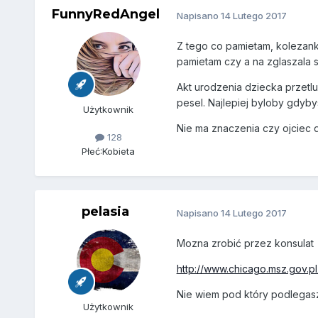
FunnyRedAngel
Napisano
14 Lutego 2017
Z tego co pamietam, kolezank
pamietam czy a na zglaszala s
Akt urodzenia dziecka przetl
pesel. Najlepiej byloby gdyby
Użytkownik
Nie ma znaczenia czy ojciec 
128
Płeć:
Kobieta
pelasia
Napisano
14 Lutego 2017
Mozna zrobić przez konsulat
http://www.chicago.msz.gov.p
Nie wiem pod który podlegasz,
Użytkownik