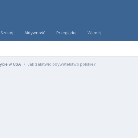
Szukaj
Aktywność
Przeglądaj
Więcej
ycie w USA
Jak zalatwic obywatelstwo polskie?