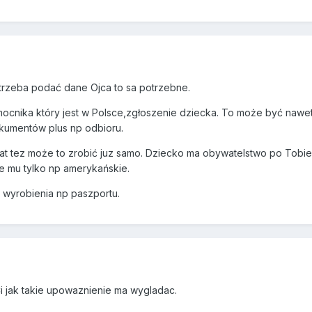
trzeba podać dane Ojca to sa potrzebne.
ocnika który jest w Polsce,zgłoszenie dziecka. To może być nawet 
kumentów plus np odbioru.
at tez może to zrobić juz samo. Dziecko ma obywatelstwo po Tobie
e mu tylko np amerykańskie.
 wyrobienia np paszportu.
 jak takie upowaznienie ma wygladac.