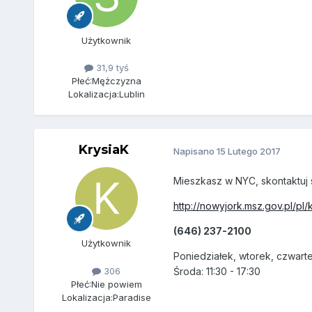
Użytkownik
31,9 tyś
Płeć:
Mężczyzna
Lokalizacja:
Lublin
KrysiaK
Napisano
15 Lutego 2017
Mieszkasz w NYC, skontaktuj s
http://nowyjork.msz.gov.pl/pl/
(646) 237-2100
Użytkownik
Poniedziałek, wtorek, czwartek
306
Środa: 11:30 - 17:30
Płeć:
Nie powiem
Lokalizacja:
Paradise