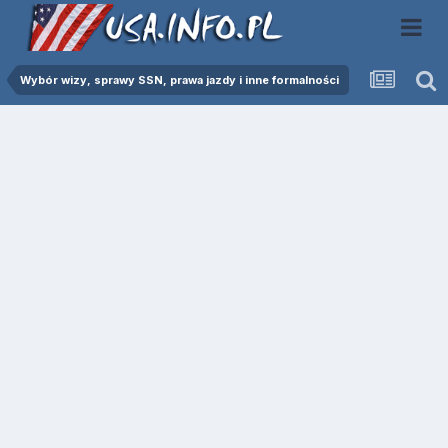
Wybór wizy, sprawy SSN, prawa jazdy i inne formalności