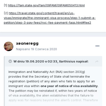
[1]
https://fam.state.gov/fam/09FAM/09FAM050413.html
[2]
https://travel.state.gov/content/travel/en/us-
visas/immigrate/the-immigrant-visa-process/step-1-submit-a-
petition/step-3-pay-fees/nvc-fee-payment-faqs.html#fee2
xeoneregg
Napisano
19 Czerwca 2020
W dniu 19.06.2020 o 02:33,
Xarthisius
napisał:
Immigration and Nationality Act (INA) section 203(g)
provides that the Secretary of State shall terminate the
registration (petition) of any alien who fails to apply for an
immigrant visa within
one year of notice of visa availability
.
The petition may be reinstated if, within two years of notice
of visa availability, the alien establishes that the failure to
apply was for reasons beyond the alien’s control. Therefore
if you do not respond to notices from the NVC within one