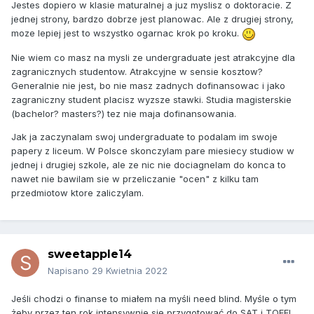
Jestes dopiero w klasie maturalnej a juz myslisz o doktoracie. Z
jednej strony, bardzo dobrze jest planowac. Ale z drugiej strony,
moze lepiej jest to wszystko ogarnac krok po kroku.
Nie wiem co masz na mysli ze undergraduate jest atrakcyjne dla
zagranicznych studentow. Atrakcyjne w sensie kosztow?
Generalnie nie jest, bo nie masz zadnych dofinansowac i jako
zagraniczny student placisz wyzsze stawki. Studia magisterskie
(bachelor? masters?) tez nie maja dofinansowania.
Jak ja zaczynalam swoj undergraduate to podalam im swoje
papery z liceum. W Polsce skonczylam pare miesiecy studiow w
jednej i drugiej szkole, ale ze nic nie dociagnelam do konca to
nawet nie bawilam sie w przeliczanie "ocen" z kilku tam
przedmiotow ktore zaliczylam.
sweetapple14
Napisano
29 Kwietnia 2022
Jeśli chodzi o finanse to miałem na myśli need blind. Myśle o tym
żeby przez ten rok intensywnie się przygotować do SAT i TOEFL