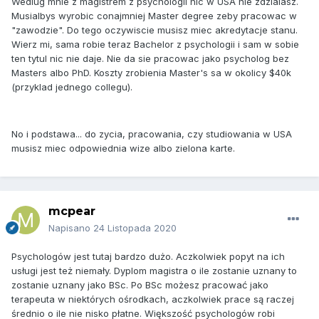
Wedlug mnie z magistrem z psychologii nic w USA nie zdzialasz.
Musialbys wyrobic conajmniej Master degree zeby pracowac w
"zawodzie". Do tego oczywiscie musisz miec akredytacje stanu.
Wierz mi, sama robie teraz Bachelor z psychologii i sam w sobie
ten tytul nic nie daje. Nie da sie pracowac jako psycholog bez
Masters albo PhD. Koszty zrobienia Master's sa w okolicy $40k
(przyklad jednego collegu).
No i podstawa... do zycia, pracowania, czy studiowania w USA
musisz miec odpowiednia wize albo zielona karte.
mcpear
Napisano
24 Listopada 2020
Psychologów jest tutaj bardzo dużo. Aczkolwiek popyt na ich
usługi jest też niemały. Dyplom magistra o ile zostanie uznany to
zostanie uznany jako BSc. Po BSc możesz pracować jako
terapeuta w niektórych ośrodkach, aczkolwiek prace są raczej
średnio o ile nie nisko płatne. Większość psychologów robi