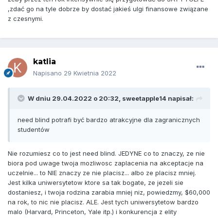
,zdać go na tyle dobrze by dostać jakieś ulgi finansowe związane
z czesnymi.
katlia
Napisano
29 Kwietnia 2022
W dniu 29.04.2022 o 20:32,
sweetapple14
napisał:
need blind potrafi być bardzo atrakcyjne dla zagranicznych
studentów
Nie rozumiesz co to jest need blind. JEDYNE co to znaczy, ze nie
biora pod uwage twoja mozliwosc zaplacenia na akceptacje na
uczelnie... to NIE znaczy ze nie placisz... albo ze placisz mniej.
Jest kilka uniwersytetow ktore sa tak bogate, ze jezeli sie
dostaniesz, i twoja rodzina zarabia mniej niz, powiedzmy, $60,000
na rok, to nic nie placisz. ALE. Jest tych uniwersytetow bardzo
malo (Harvard, Princeton, Yale itp.) i konkurencja z elity