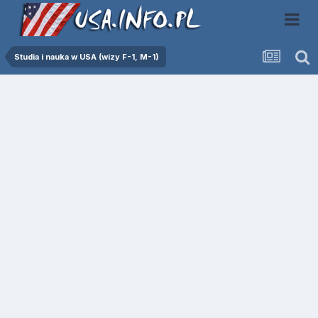
Studia i nauka w USA (wizy F-1, M-1)