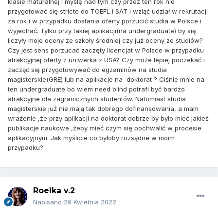
klasie maturalnej i myślę nad tym czy przez ten rok nie
przygotować się stricte do TOEFL i SAT i wziąć udział w rekrutacji
za rok i w przypadku dostania oferty porzucić studia w Polsce i
wyjechać. Tylko przy takiej aplikacji(na undergraduate) by się
liczyły moje oceny ze szkoły średniej czy już oceny ze studiów?
Czy jest sens porzucać zaczęty licencjat w Polsce w przypadku
atrakcyjnej oferty z uniwerka z USA? Czy może lepiej poczekać i
zacząć się przygotowywać do egzaminów na studia
magisterskie(GRE) lub na aplikacje na doktorat ? Ciśnie mnie na
ten undergraduate bo wiem need blind potrafi być bardzo
atrakcyjne dla zagranicznych studentów. Natomiast studia
magisterskie już nie mają tak dobrego dofinansowania, a mam
wrażenie ,że przy aplikacji na doktorat dobrze by było mieć jakieś
publikacje naukowe ,żeby mieć czym się pochwalić w procesie
aplikacyjnym. Jak myślicie co byłoby rozsądne w moim
przypadku?
Roelka v.2
Napisano
29 Kwietnia 2022