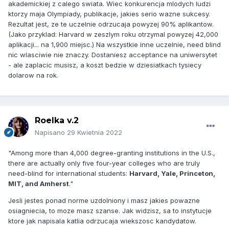
akademickiej z calego swiata. Wiec konkurencja mlodych ludzi
ktorzy maja Olympiady, publikacje, jakies serio wazne sukcesy.
Rezultat jest, ze te uczelnie odrzucaja powyzej 90% aplikantow.
(Jako przyklad: Harvard w zeszlym roku otrzymal powyzej 42,000
aplikacji... na 1,900 miejsc.) Na wszystkie inne uczelnie, need blind
nic wlasciwie nie znaczy. Dostaniesz acceptance na uniwersytet
- ale zaplacic musisz, a koszt bedzie w dziesiatkach tysiecy
dolarow na rok.
Roelka v.2
Napisano
29 Kwietnia 2022
"
Among more than 4,000 degree-granting institutions in the U.S.,
there are actually only five four-year colleges who are truly
need-blind for international students:
Harvard, Yale, Princeton,
MIT, and Amherst
.
"
Jesli jestes ponad norme uzdolniony i masz jakies powazne
osiagniecia, to moze masz szanse. Jak widzisz, sa to instytucje
ktore jak napisala katlia odrzucaja wiekszosc kandydatow.