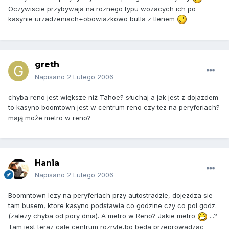
Oczywiscie przybywaja na roznego typu wozacych ich po
kasynie urzadzeniach+obowiazkowo butla z tlenem
greth
Napisano
2 Lutego 2006
chyba reno jest większe niż Tahoe? słuchaj a jak jest z dojazdem
to kasyno boomtown jest w centrum reno czy tez na peryferiach?
mają może metro w reno?
Hania
Napisano
2 Lutego 2006
Boomntown lezy na peryferiach przy autostradzie, dojezdza sie
tam busem, ktore kasyno podstawia co godzine czy co pol godz.
(zalezy chyba od pory dnia). A metro w Reno? Jakie metro
...?
Tam jest teraz cale centrum rozryte,bo beda przeprowadzac