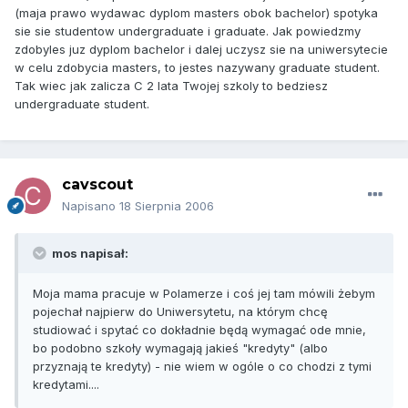
(maja prawo wydawac dyplom masters obok bachelor) spotyka
sie sie studentow undergraduate i graduate. Jak powiedzmy
zdobyles juz dyplom bachelor i dalej uczysz sie na uniwersytecie
w celu zdobycia masters, to jestes nazywany graduate student.
Tak wiec jak zalicza C 2 lata Twojej szkoly to bedziesz
undergraduate student.
cavscout
Napisano
18 Sierpnia 2006
mos napisał:
Moja mama pracuje w Polamerze i coś jej tam mówili żebym
pojechał najpierw do Uniwersytetu, na którym chcę
studiować i spytać co dokładnie będą wymagać ode mnie,
bo podobno szkoły wymagają jakieś "kredyty" (albo
przyznają te kredyty) - nie wiem w ogóle o co chodzi z tymi
kredytami....