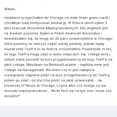
Witam,
niedawno przyjechałem do Chicago na stałe (mam green card) i
chciałbym tutaj kontyuować edukację. W Polsce ukończyłem 3
letni licencjat Stosunków Międzynarodowych. Mój angielski jest
na średnim poziomie. Byłem w Polish American Associaton i
dowiedziałem się, że mogę iść do paru uniwersytetów w Chicago,
które powinny mi zaliczyć część szkoły polskiej, jednak będę
musiał zdać Toefl'a (o ile dobrze zrozumiałem). Powiedzieli mi też,
że tego Toefl'a mogę zdać w wielu miejscach (np. college'ach) i
żebym sobie poszedł na kurs przygotowawczy do tego Toefl'a na
jakiś college. Mieszkam na Belmont/Laramie - najbliżej mnie jest
college na Narragansett. Nie wiem czy to jest najlepsze
rozwiązania: najpierw pójść na kurs przygotowawczy do Toefl'a,
potem go zdać i od stycznia pójść na jakiś uniwersytet.... np.
University of Illinois at Chicago, Loyola albo coś innego co ma
stosunki międzynarodowe.... Może ktoś się na tym zna i może coś
doradzić?