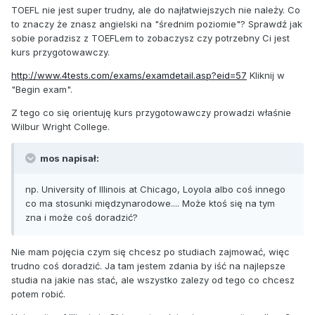
TOEFL nie jest super trudny, ale do najłatwiejszych nie należy. Co
to znaczy że znasz angielski na "średnim poziomie"? Sprawdź jak
sobie poradzisz z TOEFLem to zobaczysz czy potrzebny Ci jest
kurs przygotowawczy.
http://www.4tests.com/exams/examdetail.asp?eid=57
Kliknij w
"Begin exam".
Z tego co się orientuję kurs przygotowawczy prowadzi właśnie
Wilbur Wright College.
mos napisał:
np. University of Illinois at Chicago, Loyola albo coś innego
co ma stosunki międzynarodowe.... Może ktoś się na tym
zna i może coś doradzić?
Nie mam pojęcia czym się chcesz po studiach zajmować, więc
trudno coś doradzić. Ja tam jestem zdania by iść na najlepsze
studia na jakie nas stać, ale wszystko zalezy od tego co chcesz
potem robić.