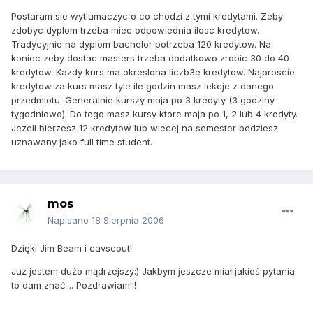
Postaram sie wytlumaczyc o co chodzi z tymi kredytami. Zeby
zdobyc dyplom trzeba miec odpowiednia ilosc kredytow.
Tradycyjnie na dyplom bachelor potrzeba 120 kredytow. Na
koniec zeby dostac masters trzeba dodatkowo zrobic 30 do 40
kredytow. Kazdy kurs ma okreslona liczb3e kredytow. Najproscie
kredytow za kurs masz tyle ile godzin masz lekcje z danego
przedmiotu. Generalnie kurszy maja po 3 kredyty (3 godziny
tygodniowo). Do tego masz kursy ktore maja po 1, 2 lub 4 kredyty.
Jezeli bierzesz 12 kredytow lub wiecej na semester bedziesz
uznawany jako full time student.
mos
Napisano
18 Sierpnia 2006
Dzięki Jim Beam i cavscout!
Już jestem dużo mądrzejszy:) Jakbym jeszcze miał jakieś pytania
to dam znać.... Pozdrawiam!!!