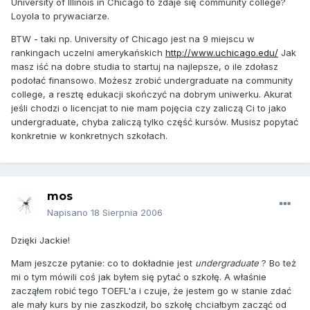
University of Illinois in Chicago to zdaje się community college?
Loyola to prywaciarze.
BTW - taki np. University of Chicago jest na 9 miejscu w
rankingach uczelni amerykańskich
http://www.uchicago.edu/
Jak
masz iść na dobre studia to startuj na najlepsze, o ile zdołasz
podołać finansowo. Możesz zrobić undergraduate na community
college, a resztę edukacji skończyć na dobrym uniwerku. Akurat
jeśli chodzi o licencjat to nie mam pojęcia czy zaliczą Ci to jako
undergraduate, chyba zaliczą tylko część kursów. Musisz popytać
konkretnie w konkretnych szkołach.
mos
Napisano
18 Sierpnia 2006
Dzięki Jackie!
Mam jeszcze pytanie: co to dokładnie jest
undergraduate
? Bo też
mi o tym mówili coś jak byłem się pytać o szkołę. A właśnie
zacząłem robić tego TOEFL'a i czuje, że jestem go w stanie zdać
ale mały kurs by nie zaszkodził, bo szkołę chciałbym zacząć od