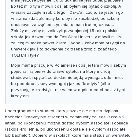
Mam jeszcze pytanie: co to dokładnie jest
undergraduate
?
Bo też mi o tym mówili coś jak byłem się pytać o szkołę. A
właśnie zacząłem robić tego TOEFL'a i czuje, że jestem go
w stanie zdać ale mały kurs by nie zaszkodził, bo szkołę
chciałbym zacząć od stycznia to mam trochę czasu....
Zależy mi, żeby mi zaliczyli przynajmniej 1.5 roku polskiej
szkoły, jak dzwoniłem do EastWest University mówili mi, że
zaliczą mi może nawet 2 lata... Acha - żeby mnie przyjęli na
uniwerek jakiś to dokładnie co trzeba zrobić: zdać tego
TOEFL'a i tyle?
Moja mama pracuje w Polamerze i coś jej tam mówili żebym
pojechał najpierw do Uniwersytetu, na którym chcę
studiować i spytać co dokładnie będą wymagać ode mnie,
bo podobno szkoły wymagają jakieś "kredyty" (albo
przyznają te kredyty) - nie wiem w ogóle o co chodzi z tymi
kredytami....
Undergraduate to student ktory jeszcze nie ma ma dyplomu
bachelor. Tradycyjnie studenci w community college (szkola 2
letnia, po ukonczeniu mozna dostac dyplom associate) i college
(szkola 4ro letnia, po ukonczeniu dostaje sie dyplom associate
lub bachelor). Dopiero w szkolach ktore maja status uniwersytetu