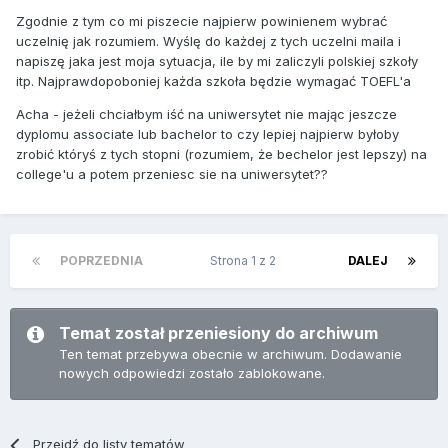
Zgodnie z tym co mi piszecie najpierw powinienem wybrać
uczelnię jak rozumiem. Wyślę do każdej z tych uczelni maila i
napiszę jaka jest moja sytuacja, ile by mi zaliczyli polskiej szkoły
itp. Najprawdopoboniej każda szkoła będzie wymagać TOEFL'a
Acha - jeżeli chciałbym iść na uniwersytet nie mając jeszcze
dyplomu associate lub bachelor to czy lepiej najpierw byłoby
zrobić któryś z tych stopni (rozumiem, że bechelor jest lepszy) na
college'u a potem przeniesc sie na uniwersytet??
POPRZEDNIA
Strona 1 z 2
DALEJ
Temat został przeniesiony do archiwum
Ten temat przebywa obecnie w archiwum. Dodawanie
nowych odpowiedzi zostało zablokowane.
Przejdź do listy tematów