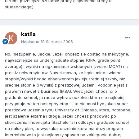
utrudni późniejsze szukanie pracy (i spłacenie kredytu
studenckiego!).
katlia
Napisano
18 Sierpnia 2006
No, niezupelnie, Jackie. Jezeli chcesz sie dostac na medycyne,
najwazniejsze sa undergraduate stopnie (GPA, grade point
average) i wyniki na egzaminach wstepnych (zwane MCAT) niz
prestiz uniwersytetow. Nawet mowia, ze lepiej miec swietne
stopnie/wyniki bedac absolwentem jakiejs sredniej szkoly, niz
srednie stopnie (i wyniki) z prestizowej uczelni. Podobnie jest z
prawem i nawet z business (MBA). Wiec jezeli chodzi ci o
graduate school, ja radze wybrac uczelnie ktora cie najlepiej
przygotuje na ten nastepny etap - i to nie musi byc jakas super
prestizowa uczelnia typu University of Chicago, ktora, notabene,
jest szalenie elitarna i droga. Jezeli chcesz pracowac po
skonczeniu lincencjatu (Bachelor's) i odlozycz graduate school
na dalszy plan, to wyszukaj uczelnie ktora ma duzy program
internshipow: to jest najlepszy sposob na zaklepanie dobrej