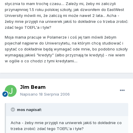
stycznia to mam trochę czasu.... Zależy mi, żeby mi zaliczyli
przynajmniej 1.5 roku polskiej szkoły, jak dzwoniłem do EastWest
University mówili mi, że zaliczą mi może nawet 2 lata... Acha -
żeby mnie przyjęli na uniwerek jakiś to dokładnie co trzeba zrobić:
zdać tego TOEFL'a i tyle?
Moja mama pracuje w Polamerze i coś jej tam mówili żebym
pojechał najpierw do Uniwersytetu, na którym chcę studiować i
spytać co dokładnie będą wymagać ode mnie, bo podobno szkoły
wymagają jakieś "kredyty" (albo przyznają te kredyty) - nie wiem
w ogóle o co chodzi z tymi kredytami....
Jim Beam
Napisano
18 Sierpnia 2006
mos napisał:
Acha - żeby mnie przyjęli na uniwerek jakiś to dokładnie co
trzeba zrobić: zdać tego TOEFL'a i tyle?