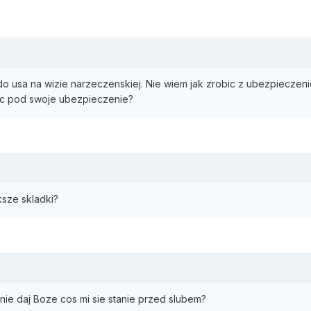
7
e do usa na wizie narzeczenskiej. Nie wiem jak zrobic z ubezpiecze
c pod swoje ubezpieczenie?
ksze skladki?
ie daj Boze cos mi sie stanie przed slubem?