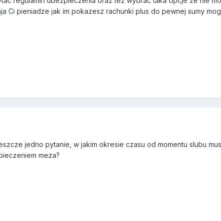
tac regulamin ubezpieczenia oraz tez wybrac taka opcje ze nie mo
ja Ci pieniadze jak im pokazesz rachunki plus do pewnej sumy moga
7
jeszcze jedno pytanie, w jakim okresie czasu od momentu slubu mus
zpieczeniem meza?