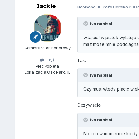
Jackie
Napisano
30 Października 200
iva napisał:
witajcie! w piatek wylatuj
maz moze mnie podciagna
Administrator honorowy
5 tyś
Tak.
Płeć:
Kobieta
Lokalizacja:
Oak Park, IL
iva napisał:
Czy musi wtedy placic wie
Oczywiście.
iva napisał:
No i co w momencie kiedy n