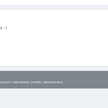
7
z :-)
nowych odpowiedzi zostało zablokowane.