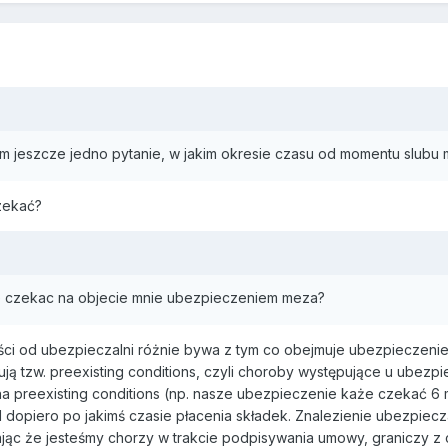
7
am jeszcze jedno pytanie, w jakim okresie czasu od momentu slubu
zekać?
ze czekac na objecie mnie ubezpieczeniem meza?
ci od ubezpieczalni różnie bywa z tym co obejmuje ubezpieczenie, 
ują tzw. preexisting conditions, czyli choroby występujące u ube
 na preexisting conditions (np. nasze ubezpieczenie każe czekać 6 
 dopiero po jakimś czasie płacenia składek. Znalezienie ubezpiecz
jąc że jesteśmy chorzy w trakcie podpisywania umowy, graniczy z