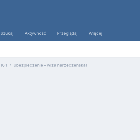
Szukaj
Aktywność
Przeglądaj
Więcej
 K-1
ubezpieczenie - wiza narzeczenska!