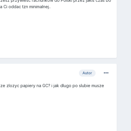
zesz przywiesc rachunkow do Polski przez jakis czas bo
 Ci oddac tzn minimalnej..
Autor
ze zlozyc papiery na GC? i jak dlugo po slubie musze