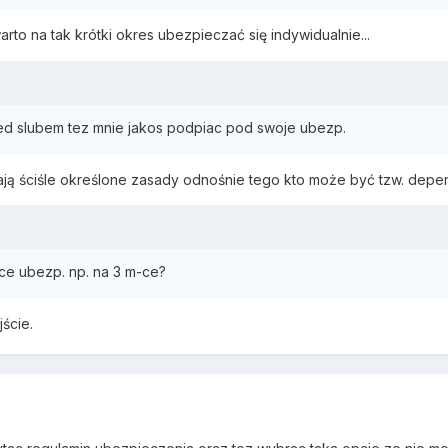
rto na tak krótki okres ubezpieczać się indywidualnie...
d slubem tez mnie jakos podpiac pod swoje ubezp.
ają ściśle określone zasady odnośnie tego kto może być tzw. depe
ce ubezp. np. na 3 m-ce?
jście.
7