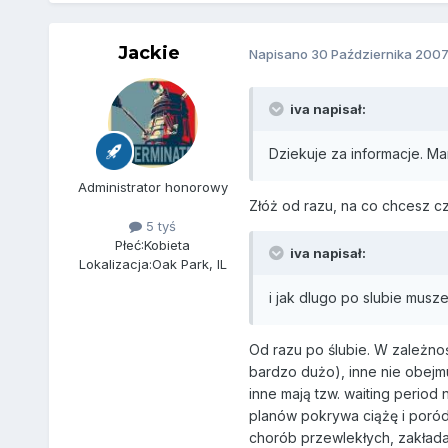
Jackie
Napisano
30 Października 200
iva napisał:
Dziekuje za informacje. M
Administrator honorowy
Złóż od razu, na co chcesz c
5 tyś
Płeć:
Kobieta
iva napisał:
Lokalizacja:
Oak Park, IL
i jak dlugo po slubie mus
Od razu po ślubie. W zależnoś
bardzo dużo), inne nie obejm
inne mają tzw. waiting period
planów pokrywa ciążę i poród
chorób przewlekłych, zakłada