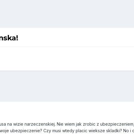
nska!
7
o usa na wizie narzeczenskiej. Nie wiem jak zrobic z ubezpieczeni
je ubezpieczenie? Czy musi wtedy placic wieksze skladki? No i c