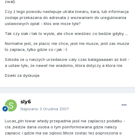
zwal).
Czy z tego powodu nastepuje utrata towaru, kara, lub informacja
zostaje przekazana do adresata z wezwaniem do uregulowania
ustawowych oplat - ktos wie moze tyle?
Tak czy siak i tak to wysle, ale chce wiedziec co bedzie gdyby ...
Normalne jest, ze placic nie chce, jesli nie musze, jesli zas musze
to zaplace, tylko gdzie co i jak :-)
Szkoda ze u naszych urzedasow caly czas balagaaaaan az boli -
a ustaw tyle, ze nawet nie wiadomo, ktora dotyczy a ktora nie.
Dzieki za dyskusje.
sly6
Napisano
3 Grudnia 2007
Lucas_pln towar wtedy przepadnie jesli nie zaplacisz podatku -
cla ,bedzie dana osoba o tym poinformowana gdzie nalezy
zaplacic i gdzie ma sie zglosic.Moze zostac tez poproszona o