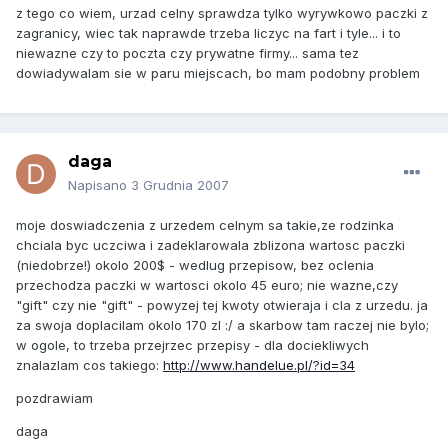
z tego co wiem, urzad celny sprawdza tylko wyrywkowo paczki z
zagranicy, wiec tak naprawde trzeba liczyc na fart i tyle... i to
niewazne czy to poczta czy prywatne firmy... sama tez
dowiadywalam sie w paru miejscach, bo mam podobny problem
daga
Napisano
3 Grudnia 2007
moje doswiadczenia z urzedem celnym sa takie,ze rodzinka
chciala byc uczciwa i zadeklarowala zblizona wartosc paczki
(niedobrze!) okolo 200$ - wedlug przepisow, bez oclenia
przechodza paczki w wartosci okolo 45 euro; nie wazne,czy
"gift" czy nie "gift" - powyzej tej kwoty otwieraja i cla z urzedu. ja
za swoja doplacilam okolo 170 zl :/ a skarbow tam raczej nie bylo;
w ogole, to trzeba przejrzec przepisy - dla dociekliwych
znalazlam cos takiego:
http://www.handelue.pl/?id=34
pozdrawiam
daga