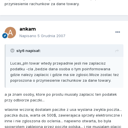
przyniesienie rachunkow za dane towary.
ankam
Napisano
5 Grudnia 2007
sly6 napisał:
Lucas_pln towar wtedy przepadnie jesli nie zaplacisz
podatku -cla ,bedzie dana osoba o tym poinformowana
gdzie nalezy zaplacic i gdzie ma sie zglosic.Moze zostac tez
poproszona o przyniesienie rachunkow za dane towary.
a ja znam osoby, ktore po prostu musialy zaplacic ten podatek
przy odbiorze paczki...
wlasnie wczoraj dostalam paczke z usa wyslana zwykla poczta...
paczka duza, warta ok 500$, zawierajaca sprzety elektroniczne i
inne i nie zgloszona do oclenia... napewno otwarta, bo byla
spowrotem zaklejona przez poczte polska... i nie musialam placic