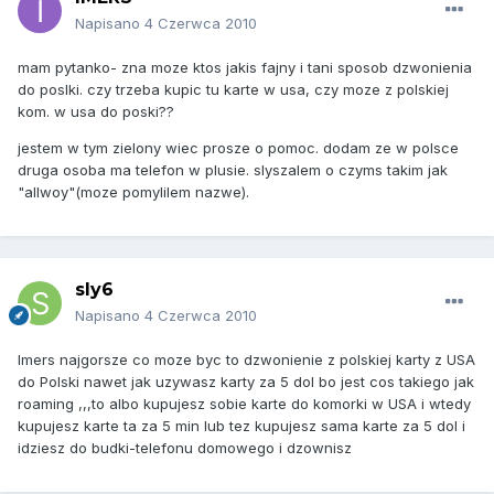
Napisano
4 Czerwca 2010
mam pytanko- zna moze ktos jakis fajny i tani sposob dzwonienia
do poslki. czy trzeba kupic tu karte w usa, czy moze z polskiej
kom. w usa do poski??
jestem w tym zielony wiec prosze o pomoc. dodam ze w polsce
druga osoba ma telefon w plusie. slyszalem o czyms takim jak
"allwoy"(moze pomylilem nazwe).
sly6
Napisano
4 Czerwca 2010
Imers najgorsze co moze byc to dzwonienie z polskiej karty z USA
do Polski nawet jak uzywasz karty za 5 dol bo jest cos takiego jak
roaming ,,,to albo kupujesz sobie karte do komorki w USA i wtedy
kupujesz karte ta za 5 min lub tez kupujesz sama karte za 5 dol i
idziesz do budki-telefonu domowego i dzownisz