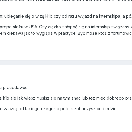
: ubieganie się o wizę H1b czy od razu wyjazd na internshipa, a późn
propo stażu w USA. Czy ciężko załapać się na internship związany
estem ciekawa jak to wygląda w praktyce. Być może ktoś z forumowi
ec pracodawce .
a h1b ale jak wiesz musisz sie na tym znac lub tez miec dobrego pr
r to zacznij od takiego czegos a potem zobaczysz co bedzie