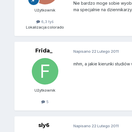
Nie bardzo moge sobie wyobra
ma specjalnie na dziennikarz
Użytkownik
6,3 tyś
Lokalizacja:
colorado
Frida_
Napisano
22 Lutego 2011
mhm, a jakie kierunki studió
Użytkownik
5
sly6
Napisano
22 Lutego 2011