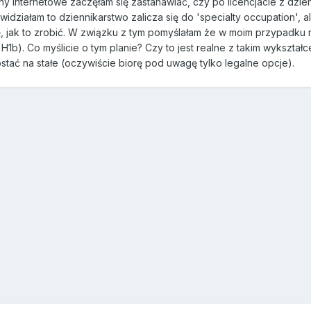
ony internetowe zaczęłam się zastanawiać, czy po licencjacie z dzie
widziałam to dziennikarstwo zalicza się do 'specialty occupation',
ę, jak to zrobić. W związku z tym pomyślałam że w moim przypadku 
a H1b). Co myślicie o tym planie? Czy to jest realne z takim wykszta
ostać na stałe (oczywiście biorę pod uwagę tylko legalne opcje).