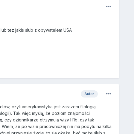
 lub tez jakis slub z obywatelem USA
Autor
iów, czyli amerykanistyka jest zarazem filologią
ologii). Tak więc myślę, że poziom znajomości
ę, czy dziennikarze otrzymują wizy H1b, czy tak
) Wiem, że po wizie pracowniczej nie ma pobytu na kilka
óźniej przyniesie życie, to się okaże, być może ślub z