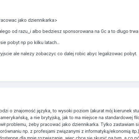
racowac jako dziennikarka>
talego od razu,,i albo bedziesz sponsorowana na Gc a to dlugo trwa
ie pobyt np po kilku latach...
 wyjscie ale nalezy zobaczyc co dalej robic abyc legalizowac pobyt.
odzi o znajomość języka, to wysoki poziom (akurat mój kierunek stud
 amerykańską, a nie brytyjską, jak to ma miejsce na standardowej fil
wił problemu, żeby pracować jako dziennikarka. Tylko zastawiam si
orównaniu np. z profesjami związanymi z informatyką/ekonomią itp.
e dostępne dla mnie rozwiązanie, więc chcę się skupić na tym, a co p