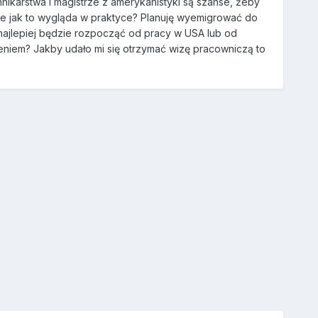
nnikarstwa i magistrze z amerykanistyki są szanse, żeby
 ale jak to wygląda w praktyce? Planuję wyemigrować do
najlepiej będzie rozpocząć od pracy w USA lub od
łceniem? Jakby udało mi się otrzymać wizę pracowniczą to