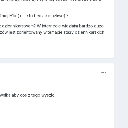
iej H1b ( o ile to będzie możliwe) ?
 z dziennikarstwem? W internecie widziałm bardzo dużo
czów jest zorientowany w temacie staży dziennikarskich
awnika aby cos z tego wyszlo.