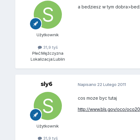
a bedziesz w tym dobra>bedzie
Użytkownik
31,9 tyś
Płeć:
Mężczyzna
Lokalizacja:
Lublin
sly6
Napisano
22 Lutego 2011
cos moze byc tutaj
http://www.bls.gov/oco/oco20
Użytkownik
31,9 tyś