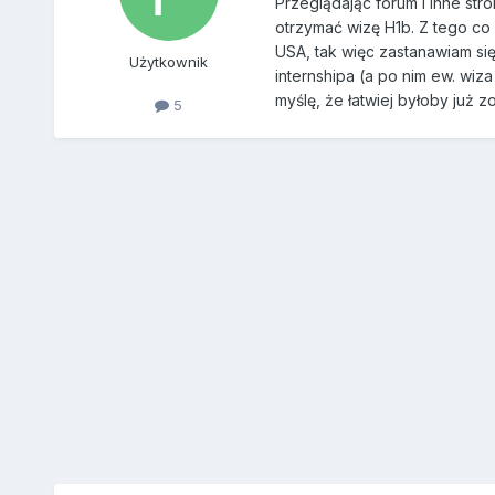
Przeglądając forum i inne str
otrzymać wizę H1b. Z tego co 
USA, tak więc zastanawiam si
Użytkownik
internshipa (a po nim ew. wiz
myślę, że łatwiej byłoby już z
5