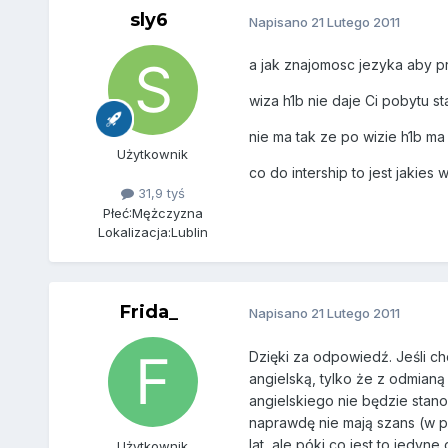
sly6
Napisano
21 Lutego 2011
a jak znajomosc jezyka aby p
wiza h1b nie daje Ci pobytu s
nie ma tak ze po wizie h1b ma s
Użytkownik
co do intership to jest jakies
31,9 tyś
Płeć:
Mężczyzna
Lokalizacja:
Lublin
Frida_
Napisano
21 Lutego 2011
Dzięki za odpowiedź. Jeśli ch
angielską, tylko że z odmianą
angielskiego nie będzie stano
naprawdę nie mają szans (w p
lat, ale póki co jest to jedyn
Użytkownik