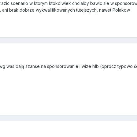
zic scenario w ktorym ktokolwiek chcialby bawic sie w sponsorowan
y, ani brak dobrze wykwalifikowanych tutejszych, nawet Polakow.
w wg was dają szanse na sponsorowanie i wize h1b (oprócz typowo śc