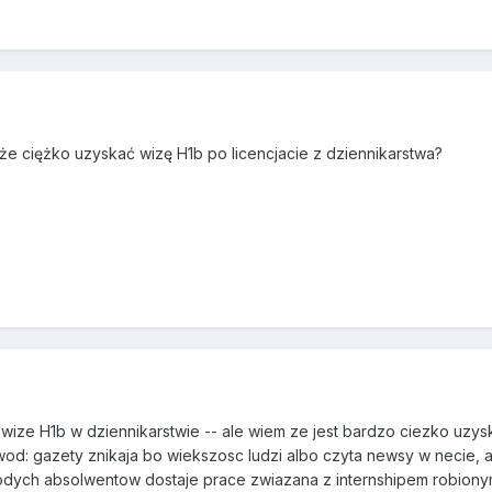
 że ciężko uzyskać wizę H1b po licencjacie z dziennikarstwa?
wize H1b w dziennikarstwie -- ale wiem ze jest bardzo ciezko uz
wod: gazety znikaja bo wiekszosc ludzi albo czyta newsy w necie, a
odych absolwentow dostaje prace zwiazana z internshipem robionym 