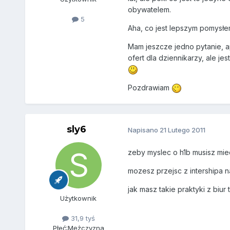
obywatelem.
5
Aha, co jest lepszym pomysłem
Mam jeszcze jedno pytanie, a
ofert dla dziennikarzy, ale j
Pozdrawiam
sly6
Napisano
21 Lutego 2011
zeby myslec o h1b musisz mi
mozesz przejsc z intershipa n
jak masz takie praktyki z biu
Użytkownik
31,9 tyś
Płeć:
Mężczyzna