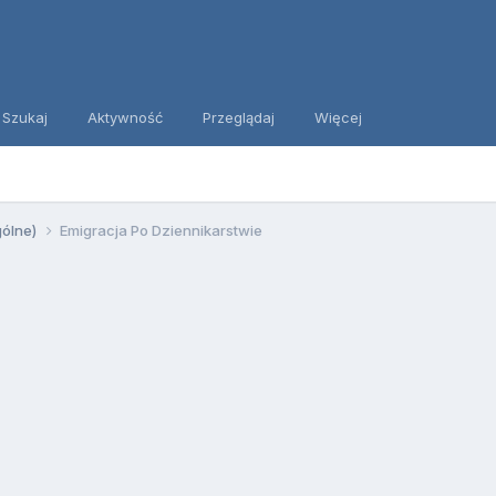
Szukaj
Aktywność
Przeglądaj
Więcej
gólne)
Emigracja Po Dziennikarstwie