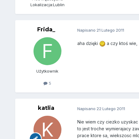
Lokalizacja:
Lublin
Frida_
Napisano
21 Lutego 2011
aha dzięki
a czy ktoś wie,
Użytkownik
5
katlia
Napisano
22 Lutego 2011
Nie wiem czy ciezko uzyskac 
to jest troche wymierajacy za
prace ktore sa, wiekszosc ml