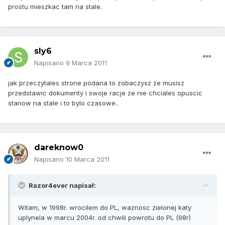
prostu mieszkac tam na stale.
sly6
Napisano
9 Marca 2011
jak przeczytales strone podana to zobaczysz ze musisz
przedstawic dokumenty i swoje racje ze nie chciales opuscic
stanow na stale i to bylo czasowe..
dareknow0
Napisano
10 Marca 2011
Razor4ever napisał:
Witam, w 1998r. wrocilem do PL, waznosc zielonej katy
uplynela w marcu 2004r. od chwili powrotu do PL (98r)