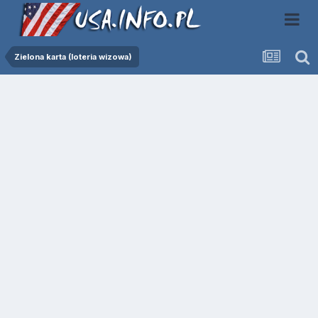
Zielona karta (loteria wizowa)