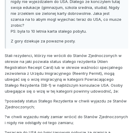
nigdy nie wyjezdzalem do USA. Dlatego ze konczylem tutaj
swoja edukacje (gimnazjum, szkola srednia, studia). Nigdy
nie zrzeklem sie zielonej karty dobrowolnie. Jaka jest
szansa na to abym mogl wyjechac teraz do USA, co musze
zrobic?
PS: byla to 10 letnia karta stalego pobytu.
Z gory dziekuje za powazne posty.
Stali rezydenci, którzy nie wrócili do Stanów Zjednoczonych w
okresie na jaki pozwala status stałego rezydenta (Alien
Registration Receipt Card) lub w okresie ważności specjalnego
zezwolenia z Urzędu Imigracyjnego (Reentry Permit), mogą
ubiegać się o wizę imigracyjną w kategorii Powracającego
Stałego Rezydenta (SB-1) w najbliższym konsulacie USA. Osoby
ubiegające się o wizę w tej kategorii powinny udowodnić, że:
?posiadały status Stałego Rezydenta w chwili wyjazdu ze Stanów
Zjednoczonych;
?w chwili wyjazdu miały zamiar wrócić do Stanów Zjednoczonych
i nigdy nie odstąpiły od tego zamiaru;
?wracają do USA po tymczasowym pobycie za granicą a