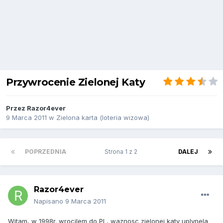
Przywrocenie Zielonej Katy
Przez
Razor4ever
9 Marca 2011
w
Zielona karta (loteria wizowa)
POPRZEDNIA
Strona 1 z 2
DALEJ
Razor4ever
Napisano
9 Marca 2011
Witam, w 1998r. wrocilem do PL, waznosc zielonej katy uplynela