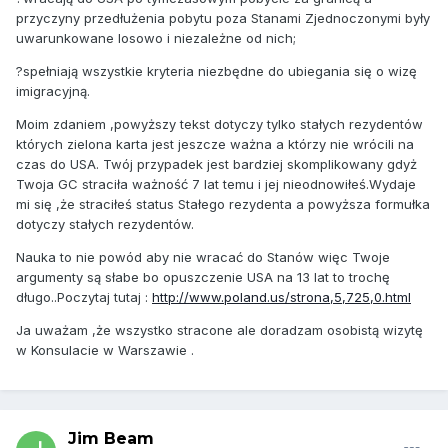
przyczyny przedłużenia pobytu poza Stanami Zjednoczonymi były
uwarunkowane losowo i niezależne od nich;
?spełniają wszystkie kryteria niezbędne do ubiegania się o wizę
imigracyjną.
Moim zdaniem ,powyższy tekst dotyczy tylko stałych rezydentów
których zielona karta jest jeszcze ważna a którzy nie wrócili na
czas do USA. Twój przypadek jest bardziej skomplikowany gdyż
Twoja GC straciła ważność 7 lat temu i jej nieodnowiłeś.Wydaje
mi się ,że straciłeś status Stałego rezydenta a powyższa formułka
dotyczy stałych rezydentów.
Nauka to nie powód aby nie wracać do Stanów więc Twoje
argumenty są słabe bo opuszczenie USA na 13 lat to trochę
długo..Poczytaj tutaj :
http://www.poland.us/strona,5,725,0.html
Ja uważam ,że wszystko stracone ale doradzam osobistą wizytę
w Konsulacie w Warszawie .
Jim Beam