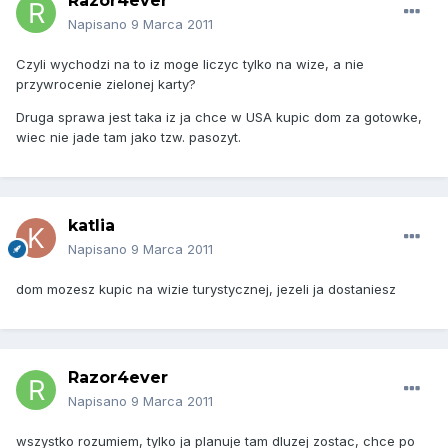
Razor4ever
Napisano
9 Marca 2011
Czyli wychodzi na to iz moge liczyc tylko na wize, a nie
przywrocenie zielonej karty?
Druga sprawa jest taka iz ja chce w USA kupic dom za gotowke,
wiec nie jade tam jako tzw. pasozyt.
katlia
Napisano
9 Marca 2011
dom mozesz kupic na wizie turystycznej, jezeli ja dostaniesz
Razor4ever
Napisano
9 Marca 2011
wszystko rozumiem, tylko ja planuje tam dluzej zostac, chce po