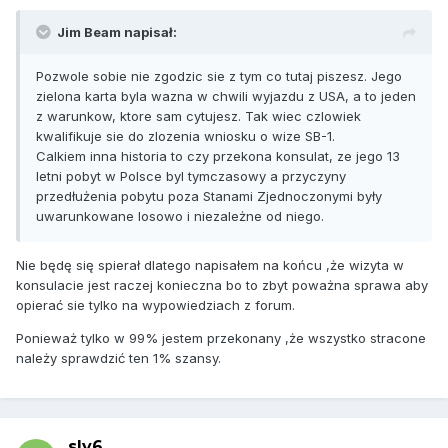
Jim Beam napisał:
Pozwole sobie nie zgodzic sie z tym co tutaj piszesz. Jego
zielona karta byla wazna w chwili wyjazdu z USA, a to jeden
z warunkow, ktore sam cytujesz. Tak wiec czlowiek
kwalifikuje sie do zlozenia wniosku o wize SB-1.
Calkiem inna historia to czy przekona konsulat, ze jego 13
letni pobyt w Polsce byl tymczasowy a przyczyny
przedłużenia pobytu poza Stanami Zjednoczonymi były
uwarunkowane losowo i niezależne od niego.
Nie będę się spierał dlatego napisałem na końcu ,że wizyta w
konsulacie jest raczej konieczna bo to zbyt poważna sprawa aby
opierać sie tylko na wypowiedziach z forum.
Ponieważ tylko w 99% jestem przekonany ,że wszystko stracone
należy sprawdzić ten 1% szansy.
sly6