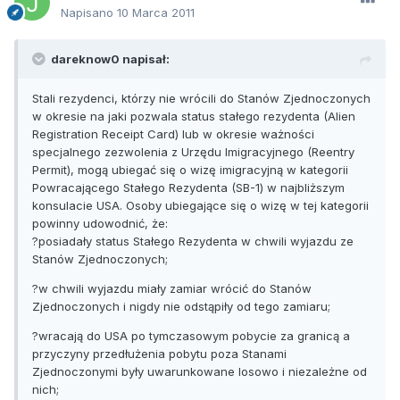
Napisano
10 Marca 2011
dareknow0 napisał:
Stali rezydenci, którzy nie wrócili do Stanów Zjednoczonych
w okresie na jaki pozwala status stałego rezydenta (Alien
Registration Receipt Card) lub w okresie ważności
specjalnego zezwolenia z Urzędu Imigracyjnego (Reentry
Permit), mogą ubiegać się o wizę imigracyjną w kategorii
Powracającego Stałego Rezydenta (SB-1) w najbliższym
konsulacie USA. Osoby ubiegające się o wizę w tej kategorii
powinny udowodnić, że:
?posiadały status Stałego Rezydenta w chwili wyjazdu ze
Stanów Zjednoczonych;
?w chwili wyjazdu miały zamiar wrócić do Stanów
Zjednoczonych i nigdy nie odstąpiły od tego zamiaru;
?wracają do USA po tymczasowym pobycie za granicą a
przyczyny przedłużenia pobytu poza Stanami
Zjednoczonymi były uwarunkowane losowo i niezależne od
nich;