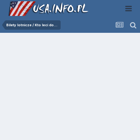
Bilety lotnicze / Kto leci do...