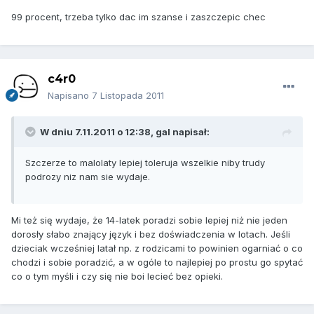
99 procent, trzeba tylko dac im szanse i zaszczepic chec
c4r0
Napisano
7 Listopada 2011
W dniu 7.11.2011 o 12:38, gal napisał:
Szczerze to malolaty lepiej toleruja wszelkie niby trudy
podrozy niz nam sie wydaje.
Mi też się wydaje, że 14-latek poradzi sobie lepiej niż nie jeden
dorosły słabo znający język i bez doświadczenia w lotach. Jeśli
dzieciak wcześniej latał np. z rodzicami to powinien ogarniać o co
chodzi i sobie poradzić, a w ogóle to najlepiej po prostu go spytać
co o tym myśli i czy się nie boi lecieć bez opieki.