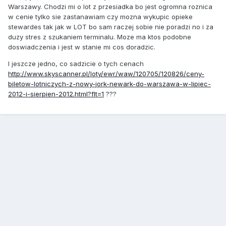
Warszawy. Chodzi mi o lot z przesiadka bo jest ogromna roznica
w cenie tylko sie zastanawiam czy mozna wykupic opieke
stewardes tak jak w LOT bo sam raczej sobie nie poradzi no i za
duzy stres z szukaniem terminalu. Moze ma ktos podobne
doswiadczenia i jest w stanie mi cos doradzic.
I jeszcze jedno, co sadzicie o tych cenach
http://www.skyscanner.pl/loty/ewr/waw/120705/120826/ceny-
biletow-lotniczych-z-nowy-jork-newark-do-warszawa-w-lipiec-
2012-i-sierpien-2012.html?flt=1
???