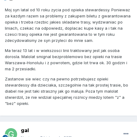
Moj syn latal od 10 roku zycia pod opieka stewardessy. Poniewaz
za kazdym razem sa problemy z zakupem biletu z gwarantowana
opieka i trzeba rzezbic jakies skladane trasy, wydzwaniac po
liniach, czekac na odpowiedz, doplacac kupe kasy a i tak na
czesci trasy opieka nie jest gwarantowana to w tym roku
zdecydowalismy ze syn przyleci do mnie sam.
Ma teraz 13 lat i w wiekszosci linii traktowany jest jak osoba
dorosla. Malolat smignal bezproblemowo bez opieki na trasie
Warszawa-Honolulu i z powrotem, gdzie lot trwa ok. 30 godzin i
ma 2 przesiadki.
Zastanow sie wiec czy na pewno potrzebujesz opieki
stewardessy dla dzieciaka, szczegolnie na tak prostej trasie, bo
diabel nie jest taki straszny jak go maluja. Poza tym malolat
stwierdzil, ze nie widzial specjalnej roznicy miedzy lotem "z" a
"bez" opieki.
gal