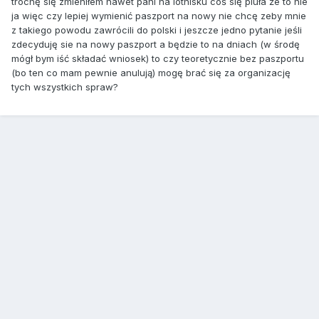
trochę się zmieniłem nawet pani na lotnisku coś się pluła że to nie
ja więc czy lepiej wymienić paszport na nowy nie chcę zeby mnie
z takiego powodu zawrócili do polski i jeszcze jedno pytanie jeśli
zdecyduję sie na nowy paszport a będzie to na dniach (w środę
mógł bym iść składać wniosek) to czy teoretycznie bez paszportu
(bo ten co mam pewnie anulują) mogę brać się za organizację
tych wszystkich spraw?