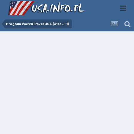
Program Work&Travel USA (wiza J-1)