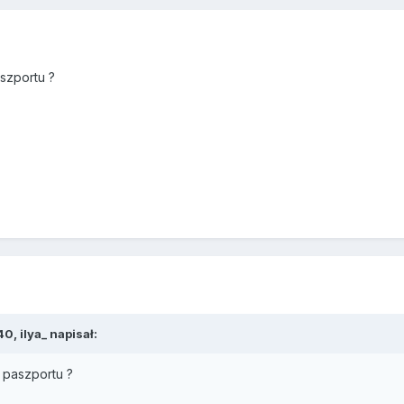
aszportu ?
0, ilya_ napisał:
r paszportu ?