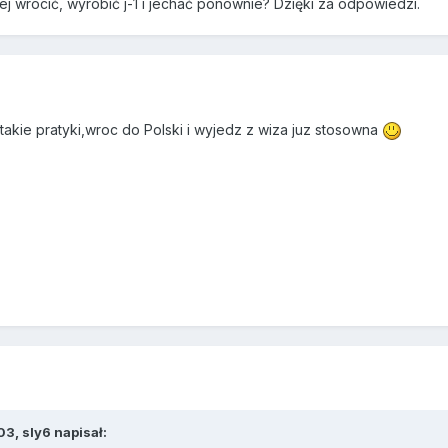
j wrócić, wyrobić j-1 i jechać ponownie? Dzięki za odpowiedzi.
 takie pratyki,wroc do Polski i wyjedz z wiza juz stosowna
3, sly6 napisał: