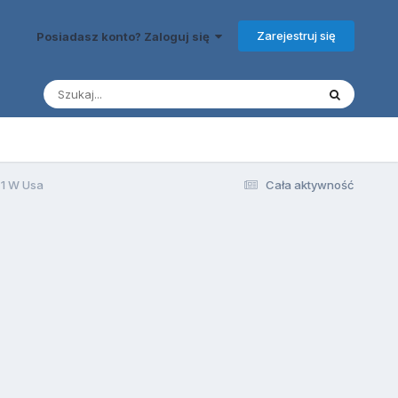
Zarejestruj się
Posiadasz konto? Zaloguj się
-1 W Usa
Cała aktywność