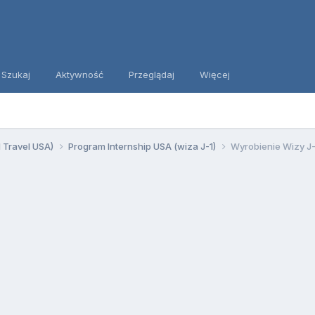
Szukaj
Aktywność
Przeglądaj
Więcej
d Travel USA)
Program Internship USA (wiza J-1)
Wyrobienie Wizy J