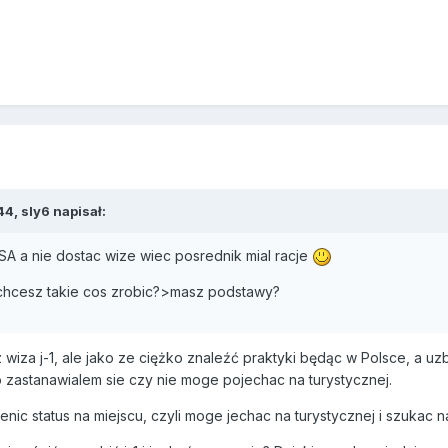
4, sly6 napisał:
SA a nie dostac wize wiec posrednik mial racje
chcesz takie cos zrobic?>masz podstawy?
 wiza j-1, ale jako ze ciężko znaleźć praktyki będąc w Polsce, a uz
o zastanawialem sie czy nie moge pojechac na turystycznej.
nic status na miejscu, czyli moge jechac na turystycznej i szukac n