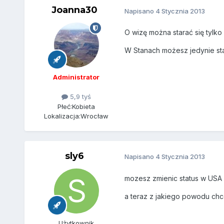
Joanna30
Napisano
4 Stycznia 2013
O wizę można starać się tylko
W Stanach możesz jedynie star
Administrator
5,9 tyś
Płeć:
Kobieta
Lokalizacja:
Wrocław
sly6
Napisano
4 Stycznia 2013
mozesz zmienic status w USA 
a teraz z jakiego powodu ch
Użytkownik