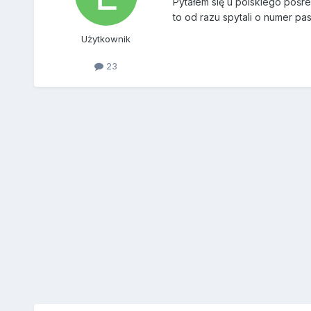
Pytałem się u polskiego pośr
to od razu spytali o numer pas
Użytkownik
23