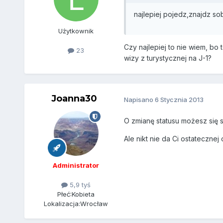
najlepiej pojedz,znajdz so
Użytkownik
Czy najlepiej to nie wiem, bo
23
wizy z turystycznej na J-1?
Joanna30
Napisano
6 Stycznia 2013
O zmianę statusu możesz się st
Ale nikt nie da Ci ostateczne
Administrator
5,9 tyś
Płeć:
Kobieta
Lokalizacja:
Wrocław