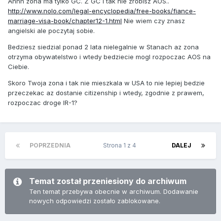
Ahhh zona ma tylko GC. Z GC i tak nie zrobisz AOS..
http://www.nolo.com/legal-encyclopedia/free-books/fiance-
marriage-visa-book/chapter12-1.html
Nie wiem czy znasz
angielski ale poczytaj sobie.
Bedziesz siedzial ponad 2 lata nielegalnie w Stanach az zona
otrzyma obywatelstwo i wtedy bedziecie mogl rozpoczac AOS na
Ciebie.
Skoro Twoja zona i tak nie mieszkala w USA to nie lepiej bedzie
przeczekac az dostanie citizenship i wtedy, zgodnie z prawem,
rozpoczac droge IR-1?
POPRZEDNIA
Strona 1 z 4
DALEJ
Temat został przeniesiony do archiwum
Ten temat przebywa obecnie w archiwum. Dodawanie
nowych odpowiedzi zostało zablokowane.