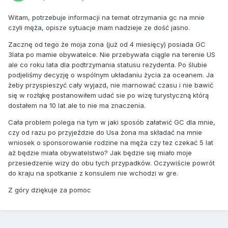
Witam, potrzebuje informacji na temat otrzymania gc na mnie
czyli męża, opisze sytuacje mam nadzieje ze dość jasno.
Zacznę od tego że moja zona (już od 4 miesięcy) posiada GC
3lata po mamie obywatelce. Nie przebywała ciągle na terenie US
ale co roku lata dla podtrzymania statusu rezydenta. Po ślubie
podjeliśmy decyzję o wspólnym układaniu życia za oceanem. Ja
żeby przyspieszyć cały wyjazd, nie marnować czasu i nie bawić
się w rozłąkę postanowiłem udać sie po wizę turystyczną którą
dostałem na 10 lat ale to nie ma znaczenia.
Cała problem polega na tym w jaki sposób załatwić GC dla mnie,
czy od razu po przyjeździe do Usa żona ma składać na mnie
wniosek o sponsorowanie rodzine na męża czy tez czekać 5 lat
aż będzie miała obywatelstwo? Jak będzie się miało moje
przesiedzenie wizy do obu tych przypadków. Oczywiście powrót
do kraju na spotkanie z konsulem nie wchodzi w gre.
Z góry dziękuje za pomoc