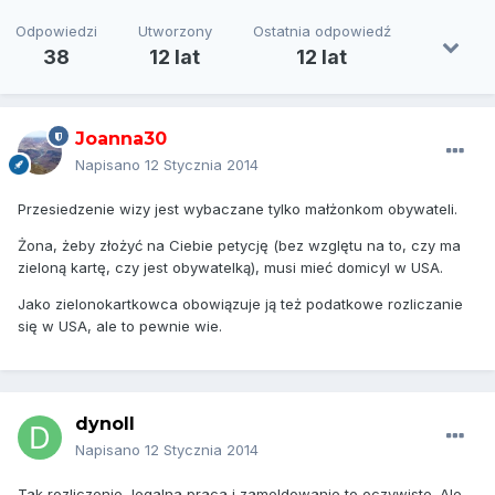
Odpowiedzi
Utworzony
Ostatnia odpowiedź
38
12 lat
12 lat
Joanna30
Napisano
12 Stycznia 2014
Przesiedzenie wizy jest wybaczane tylko małżonkom obywateli.
Żona, żeby złożyć na Ciebie petycję (bez wzglętu na to, czy ma
zieloną kartę, czy jest obywatelką), musi mieć domicyl w USA.
Jako zielonokartkowca obowiązuje ją też podatkowe rozliczanie
się w USA, ale to pewnie wie.
dynoll
Napisano
12 Stycznia 2014
Tak rozliczenie, legalna praca i zameldowanie to oczywiste. Ale