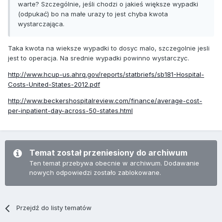
warte? Szczególnie, jeśli chodzi o jakieś większe wypadki
(odpukać) bo na małe urazy to jest chyba kwota
wystarczająca.
Taka kwota na wieksze wypadki to dosyc malo, szczegolnie jesli
jest to operacja. Na srednie wypadki powinno wystarczyc.
http://www.hcup-us.ahrq.gov/reports/statbriefs/sb181-Hospital-
Costs-United-States-2012.pdf
http://www.beckershospitalreview.com/finance/average-cost-
per-inpatient-day-across-50-states.html
Temat został przeniesiony do archiwum
Ten temat przebywa obecnie w archiwum. Dodawanie
nowych odpowiedzi zostało zablokowane.
Przejdź do listy tematów