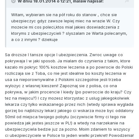
W dniu 18.01.2014 o 12:21, malaw napisał:
Witam, wybieram sie na pół roku do stanow , chce sie
ubezpieczyc gdyz zawsze lepiej miec na wrazie W. Czy
mozecie mi cos poleci,ktos mial jakies doswiadczenia z
ktoryms z ubezpieczycieli ? slyszalam ze Warta polecanym,
a co z innymi ? dziekuje
Sa drozsze I tansze opcje I ubezpieczenia. Zwroc uwage co
pokrywaja I w jaki sposob. Ja mialam do czynienia z takim, ktore
kazalo mi pokryc 100% kosztow leczenia a po powrocie do Polski
rozliczaja sie z Toba, co nie jest idealnie bo koszty leczenia w
usa sa nieporownywalne z Polskimi szczegolnie jesli trzeba
wylozyc z wlasnej kieszeni! Zapoznaj sie z polisa, co ona
pokrywa, w jakim procencie I kiedy (po powroccie do kraju? Czy
tez na miejscu?) I czy mozesz ktorzystac z uslug jakiegokolwiek
lekarza czy tylko wskazanego przez nich (wtedy sprawa wyglada
gorzej bo najblizszy lekarz jakiego ci wskarza moze byc oddalony
50mil od miejsca twojego pobytu (oczywiscie firmy ci tego nie
powiedza jak jestes jeszcze w PL!) a wtedy na narzekanie na
ubezpieczyciela bedzie juz za pozno. Moim zdaniem to wszyscy
ci ubezpieczyciele w Polsce to jeden wielki przekret! Powodzenia!