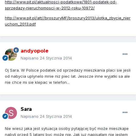
http://www.pit.pl/aktualnosci-podatkowe/1801-podatek-od-
sprzedazy-nieruchomosci-w-2012-roku-10972/
http://www.pit.pl/att//broszuryMF/broszury2013/ulotka_zbycie_nier
uchom_2013.pdf
andyopole
Napisano
24 Stycznia 2014
Oj Sara. W Polsce podatek od sprzedazy mieszkania placi sie jesli
od nabycia uplynelo mnie niz piec lat. Jesscze inne wyjatki sa ale
nie chce mi sie klepac w telefon...
Sara
Napisano
24 Stycznia 2014
Nie wiesz jaka jest sytuacja osoby pytającej być może mieszkajie
nabyli przed 5 latami byc może nie. Jak juz napisałam nie jestem