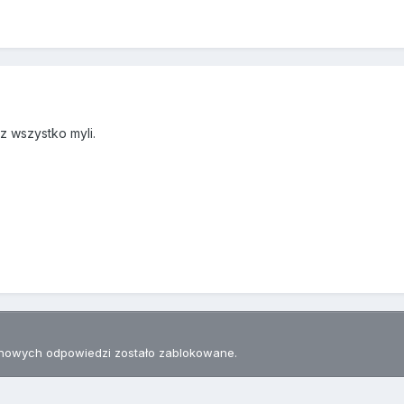
uz wszystko myli.
nowych odpowiedzi zostało zablokowane.