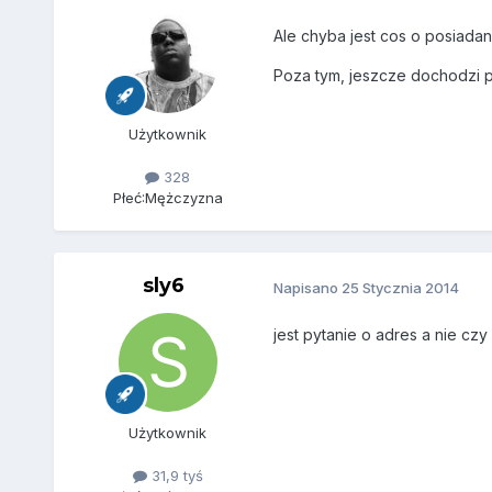
Ale chyba jest cos o posiadan
Poza tym, jeszcze dochodzi pr
Użytkownik
328
Płeć:
Mężczyzna
sly6
Napisano
25 Stycznia 2014
jest pytanie o adres a nie c
Użytkownik
31,9 tyś