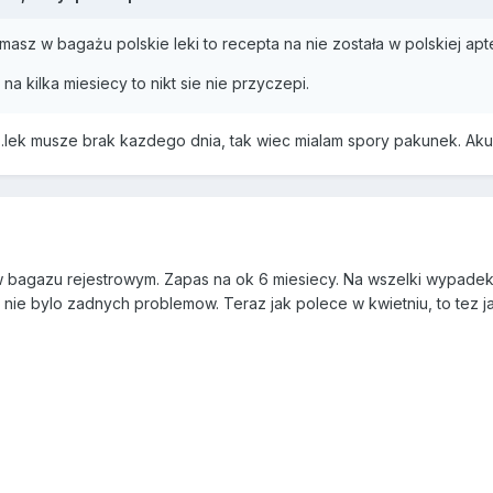
i masz w bagażu polskie leki to recepta na nie została w polskiej apt
s na kilka miesiecy to nikt sie nie przyczepi.
y..lek musze brak kazdego dnia, tak wiec mialam spory pakunek. Ak
w bagazu rejestrowym. Zapas na ok 6 miesiecy. Na wszelki wypadek
e nie bylo zadnych problemow. Teraz jak polece w kwietniu, to tez