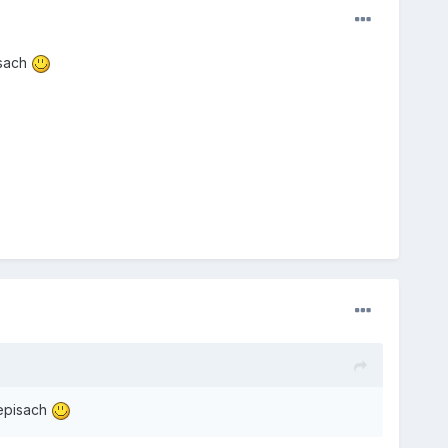
isach
zepisach