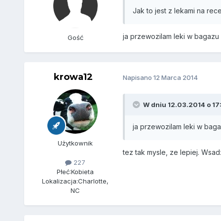
Jak to jest z lekami na re
ja przewozilam leki w bagazu
Gość
krowa12
Napisano
12 Marca 2014
W dniu 12.03.2014 o 17:
ja przewozilam leki w bag
Użytkownik
tez tak mysle, ze lepiej. Wsadz
227
Płeć:
Kobieta
Lokalizacja:
Charlotte,
NC