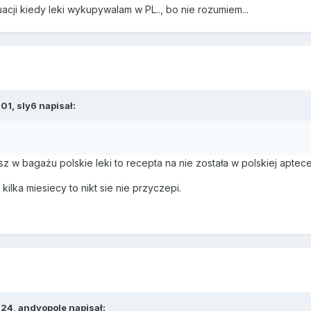
acji kiedy leki wykupywalam w PL.., bo nie rozumiem...
01, sly6 napisał:
asz w bagażu polskie leki to recepta na nie została w polskiej aptece
a kilka miesiecy to nikt sie nie przyczepi.
:24, andyopole napisał: