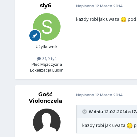
sly6
Napisano
12 Marca 2014
kazdy robi jak uwaza
pod 
Użytkownik
31,9 tyś
Płeć:
Mężczyzna
Lokalizacja:
Lublin
Gość
Napisano
12 Marca 2014
Violonczela
W dniu 12.03.2014 o 17:
kazdy robi jak uwaza
p