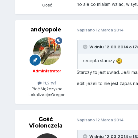
no ale co mialam wziac, w sytu
Gość
andyopole
Napisano
12 Marca 2014
W dniu 12.03.2014 o 17:
recepta starczy
Administrator
Starczy to jest uwiad. Jeśli m
11,2 tyś
edit: jeżeli to nie jest zapas n
Płeć:
Mężczyzna
Lokalizacja:
Oregon
Gość
Napisano
12 Marca 2014
Violonczela
W dniu 12.03.2014 o 18