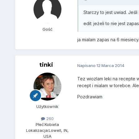
Starczy to jest uwiad. Jeśl
edit: jeżeli to nie jest zapa
Gość
ja mialam zapas na 6 miesiec
tinki
Napisano
12 Marca 2014
Tez wiozlam leki na recepte 
recept i mialam w torebce. Al
Pozdrawiam
Użytkownik
260
Płeć:
Kobieta
Lokalizacja:
Lowell, IN,
USA