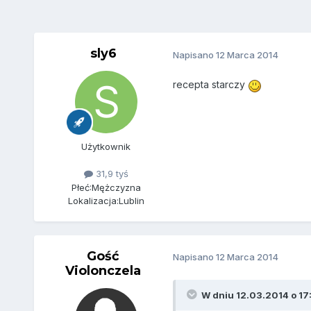
sly6
Napisano
12 Marca 2014
recepta starczy
Użytkownik
31,9 tyś
Płeć:
Mężczyzna
Lokalizacja:
Lublin
Gość
Napisano
12 Marca 2014
Violonczela
W dniu 12.03.2014 o 17