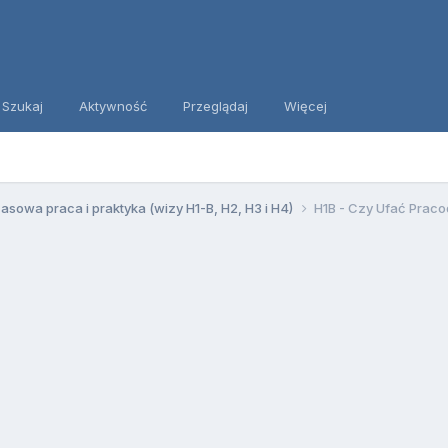
Szukaj
Aktywność
Przeglądaj
Więcej
sowa praca i praktyka (wizy H1-B, H2, H3 i H4)
H1B - Czy Ufać Prac