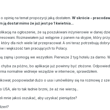
o opinię na temat propozycji jaką dostałem.
W skrócie - pracodawc
 ją dostał mimo że już jest po 1 kwietnia...
likację na ogłoszenie, że są poszukiwani inżynierowie w danej dzie
eresowani. Rozmawiałem już wstępnie z panem na skypie, który przyje
który dla nich wiele lat przepracował. A oni teraz potrzebują dobry
w i większość tam pracujących to Polacy.
ną zajmą i pomogą we wszystkim. Pierwsze 2 tyg hotelu za darmo. Wy
chyba za późno, bo aplikacje już powinny być złożone. Odpowiedział
rma normalnie widnieje wszędzie w internecie, sprawdziłem.
ikował, poopowiadał dużo o usa i umówiliśmy się na rozmowę z szef
SA, ale to tak ładnie brzmi, że aż nie wierzę...
eli mnie jakoś oszukać, aby uzyskać pieniądze?
udzeń?