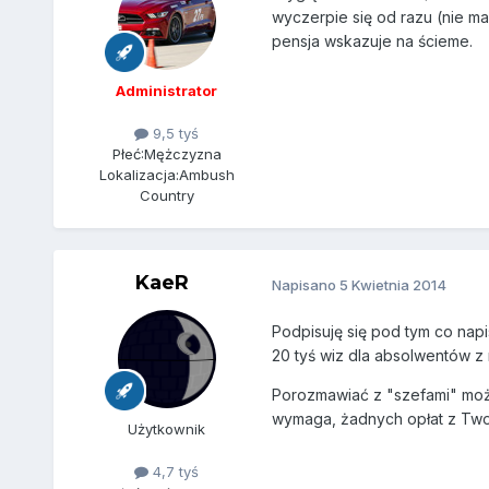
wyczerpie się od razu (nie ma
pensja wskazuje na ścieme.
Administrator
9,5 tyś
Płeć:
Mężczyzna
Lokalizacja:
Ambush
Country
KaeR
Napisano
5 Kwietnia 2014
Podpisuję się pod tym co napi
20 tyś wiz dla absolwentów z
Porozmawiać z "szefami" możes
wymaga, żadnych opłat z Two
Użytkownik
4,7 tyś