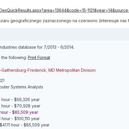
m/OesQuickResults.aspx?area=13644&code=15-1121&year=14&source
szaru geograficznego zaznaczonego na czerwono (interesuje nas f
Industries database for 7/2013 - 6/2014.
 the following:
Print Format
Gaithersburg-Frederick, MD Metropolitan Division
121
uter Systems Analysts
 hour - $56,326 year
0 hour - $70,928 year
 hour - $85,509 year
 hour - $100,110 year
$41.11 hour - $85,509 year