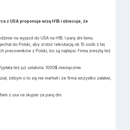
a z USA proponuje wizę H1B i obiecuje, że
dzinie na wyjazd do USA na H1B. I parę dni temu
chał do Polski, aby zrobić rekrutację ok 15 osób z tej
ch pracowników z Polski, bo są najlepsi. Firma zresztą też
płata też już ustalona. 1000$ miesięcznie.
, żebym o to się nie martwił i że firma wszystko załatwi,
ami z usa na skypie za parę dni.