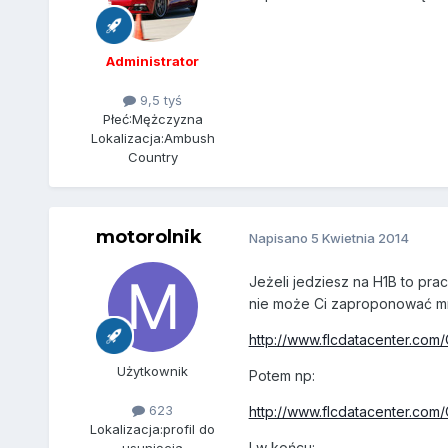
Administrator
9,5 tyś
Płeć:
Mężczyzna
Lokalizacja:
Ambush
Country
motorolnik
Napisano
5 Kwietnia 2014
Jeżeli jedziesz na H1B to pr
nie może Ci zaproponować mnie
http://www.flcdatacenter.com
Użytkownik
Potem np:
623
http://www.flcdatacenter.co
Lokalizacja:
profil do
I w końcu: