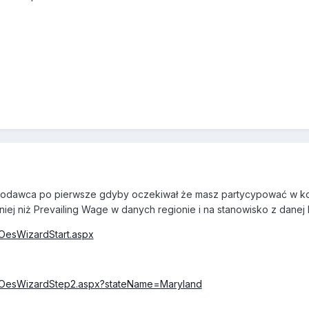
acodawca po pierwsze gdyby oczekiwał że masz partycypować w kos
j niż Prevailing Wage w danych regionie i na stanowisko z danej k
/OesWizardStart.aspx
m/OesWizardStep2.aspx?stateName=Maryland