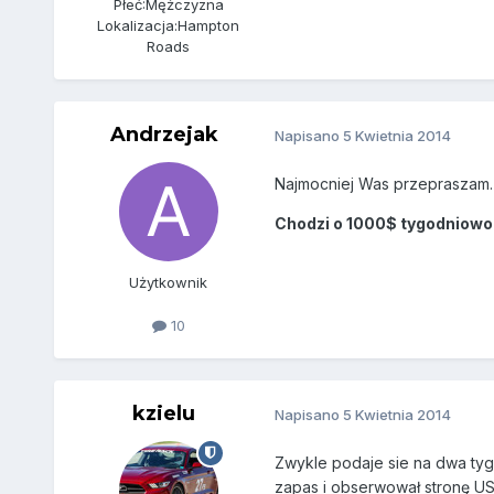
Płeć:
Mężczyzna
Lokalizacja:
Hampton
Roads
Andrzejak
Napisano
5 Kwietnia 2014
Najmocniej Was przepraszam. 
Chodzi o 1000$ tygodniowo
Użytkownik
10
kzielu
Napisano
5 Kwietnia 2014
Zwykle podaje sie na dwa tygo
zapas i obserwował stronę US