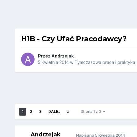
H1B - Czy Ufać Pracodawcy?
Przez
Andrzejak
5 Kwietnia 2014
w
Tymczasowa praca i praktyka (
1
2
3
DALEJ
Strona 1 z 3
Andrzejak
Napisano
5 Kwietnia 2014