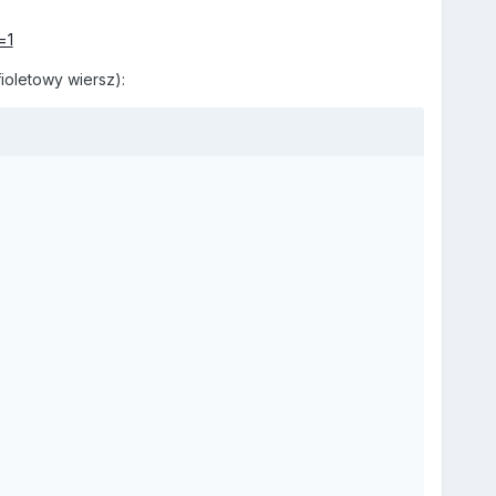
=1
ioletowy wiersz):