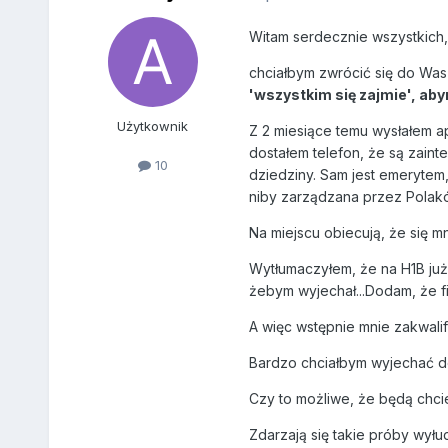
Witam serdecznie wszystkich,
chciałbym zwrócić się do Was 
'wszystkim się zajmie', abym
Użytkownik
Z 2 miesiące temu wysłałem ap
dostałem telefon, że są zaint
10
dziedziny. Sam jest emerytem, 
niby zarządzana przez Polakó
Na miejscu obiecują, że się m
Wytłumaczyłem, że na H1B już 
żebym wyjechał...Dodam, że fi
A więc wstępnie mnie zakwalif
Bardzo chciałbym wyjechać do U
Czy to możliwe, że będą chci
Zdarzają się takie próby wył