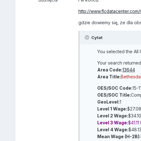
usunięcia
http://www.flcdatacenter.co
gdzie dowiemy się, że dla ob
Cytat
You selected the All 
Your search returned
Area Code:
13644
Area Title:
Bethesda-
OES/SOC Code:
15-1
OES/SOC Title:
Comp
GeoLevel:
1
Level 1 Wage:
$27.08
Level 2 Wage:
$34.1
Level 3 Wage:
$41.11
Level 4 Wage:
$48.13
Mean Wage (H-2B):