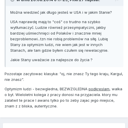
Można wiedzieć jak długo jesteś w USA i w jakim Stanie?
USA naprawdę mają to "coś" co trudno na szybko
wytłumaczyć. Ludzie również przesympatyczni, jakby
bardziej uśmiechnięci od Polaków i znacznie mniej
bezproblemowi...tzn nie robią problemów na siłę. Lubię
Stany za optymizm ludzi, nie wiem jak jest w innych
Stanach, ale tam gdzie byłem czułem się rewelacyjnie.
Jakie Stany uważacie za najlepsze do życia ?
Pozostaje zacytowac klasyka: "oj, nie znasz Ty tego kraju, Kargul,
nie znasz".
Optymizm ludzi - bezwgledna, BEZWZGLEDNA
podkreslam
, walka
o byt. Wieloletni kolega z pracy donosi na przyjaciela. ktory mu
zalatwil te prace I awans tylko po to zeby zajac jego miejsce,
znam z z bliska, autentyczne.