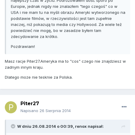
najlepszy czas w życiu. Podróżowałem dość sporo po
Europie, jednak nigdy nie znalazłem "tego czegoś" co w
USA i nie mam tu na myśli obrazu Ameryki wytworzonego na
podstawie filmów, w rzeczywistości jest tam zupełnie
inaczej, niż pokazują to media czy Hollywood. Za wiele też
powiedzieć nie mogę, bo w zasadzie byłem tam
zdecydowanie za krótko.
Pozdrawiam!
Masz racje Piter27.Ameryka ma to "cos" czego nie znajdziesz w
zadnym innym kraju.
Dlatego moze nie tesknie za Polska.
Piter27
Napisano
26 Sierpnia 2014
W dniu 26.08.2014 o 00:39, renox napisał: