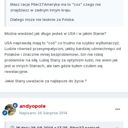
Masz racje Piter27.Ameryka ma to "cos" czego nie
znajdziesz w zadnym innym kraju.
Dlatego moze nie tesknie za Polska.
Można wiedzieć jak długo jesteś w USA i w jakim Stanie?
USA naprawdę mają to "coś" co trudno na szybko wytłumaczyć.
Ludzie również przesympatyczni, jakby bardziej uśmiechnięci od
Polaków i znacznie mniej bezproblemowi...tzn nie robią
problemów na siłę. Lubię Stany za optymizm ludzi, nie wiem jak
jest w innych Stanach, ale tam gdzie byłem czułem się
rewelacyjnie.
Jakie Stany uważacie za najlepsze do życia ?
andyopole
Napisano
26 Sierpnia 2014
W dniu 26.08.2014 o 17:25, Piter27 napisał: