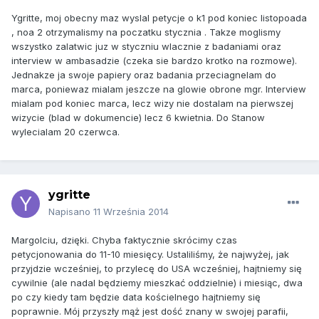
Ygritte, moj obecny maz wyslal petycje o k1 pod koniec listopoada
, noa 2 otrzymalismy na poczatku stycznia . Takze moglismy
wszystko zalatwic juz w styczniu wlacznie z badaniami oraz
interview w ambasadzie (czeka sie bardzo krotko na rozmowe).
Jednakze ja swoje papiery oraz badania przeciagnelam do
marca, poniewaz mialam jeszcze na glowie obrone mgr. Interview
mialam pod koniec marca, lecz wizy nie dostalam na pierwszej
wizycie (blad w dokumencie) lecz 6 kwietnia. Do Stanow
wylecialam 20 czerwca.
ygritte
Napisano
11 Września 2014
Margolciu, dzięki. Chyba faktycznie skrócimy czas
petycjonowania do 11-10 miesięcy. Ustaliliśmy, że najwyżej, jak
przyjdzie wcześniej, to przylecę do USA wcześniej, hajtniemy się
cywilnie (ale nadal będziemy mieszkać oddzielnie) i miesiąc, dwa
po czy kiedy tam będzie data kościelnego hajtniemy się
poprawnie. Mój przyszły mąż jest dość znany w swojej parafii,