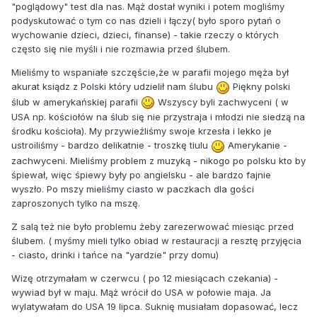
"poglądowy" test dla nas. Mąż dostał wyniki i potem mogliśmy
podyskutować o tym co nas dzieli i łączy( było sporo pytań o
wychowanie dzieci, dzieci, finanse) - takie rzeczy o których
często się nie myśli i nie rozmawia przed ślubem.
Mieliśmy to wspaniałe szczęście,że w parafii mojego męża był
akurat ksiądz z Polski który udzielił nam ślubu
Piękny polski
ślub w amerykańskiej parafii
Wszyscy byli zachwyceni ( w
USA np. kościołów na ślub się nie przystraja i młodzi nie siedzą na
środku kościoła). My przywieźliśmy swoje krzesła i lekko je
ustroiliśmy - bardzo delikatnie - troszkę tiulu
Amerykanie -
zachwyceni. Mieliśmy problem z muzyką - nikogo po polsku kto by
śpiewał, więc śpiewy były po angielsku - ale bardzo fajnie
wyszło. Po mszy mieliśmy ciasto w paczkach dla gości
zaproszonych tylko na mszę.
Z salą też nie było problemu żeby zarezerwować miesiąc przed
ślubem. ( myśmy mieli tylko obiad w restauracji a resztę przyjęcia
- ciasto, drinki i tańce na "yardzie" przy domu)
Wizę otrzymałam w czerwcu ( po 12 miesiącach czekania) -
wywiad był w maju. Mąż wrócił do USA w połowie maja. Ja
wylatywałam do USA 19 lipca. Suknię musiałam dopasować, lecz