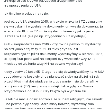
uniknąć stresu krzywo patrzących urzędników albo
niewpuszczenia do USA.
jak timeline wygląda na razie:
podróż do USA sierpień 2015, w trakcie wizyty ja i TŻ zajmujemy
się wnioskami i wypełniamy dokumenty, on wysyła dokumenty, ja
wracam do PL. czy TŻ może wysłać dokumenty jak ja jestem
jeszcze w USA (ale po np. 2 tygodniach już wylatuję?)
ślub - sierpień/wrzesień 2016 - czy rok na pewno mi wystarczy
na otrzymanie tej wizy, tj. 12-13 miesięcy? co jest
bezpieczniejsze? jeżeli dokumenty wysłalibyśmy w sierpniu 2015,
to lepiej ślub planować na sierpień czy wrzesień? Czy 12-13
miesięcy od złożenia wizy K-1 na pewno wystarczy?
kiedy załatwiać kościół? Z tego, co się dowiadywaliśmy, to w USA
zdecydowanie kościoły chcą planować śluby na dłużej niż rok
przed. Ktoś miał doświadczenia z udawaniem się do parafii w
jedną osobę (TŻ) bez panny młodej? Jak wyglądało Wasze
przygotowanie do ślubu? Czy księża byli wyrozumiali?
Jeżeli nie macie doświadczenia ze ślubem religijnym, nie szkodzi
- na pewno były osoby, które miały bardziej wystawny ślub.
Zamawialiście venue na ile miesięcy przed wnioskiem o K1? Jaki