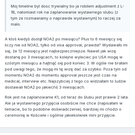
Moj timeline byl dosc trywialny bo ja robilem adjustment z L-
1B, natomiast rok na zaplanowanie wystawnego slubu (z
tym ze rozmawiamy o naprawde wystawnym) to raczej za
malo.
A ktoś kiedyś dostął NOA2 po miesiącu? Plus to 6 miesięcy się
liczy nie od NOA2, tylko od visa approval, prawda? Wydawało mi
się, że 12 miesięcy jest najbezpieczniejsze. Nawet jak wizę
dostanę po 3 miesiącach, to kolejne wyleciec po USA mogę w
szóstym miesiącu a hajtnąć się pod koniec 3. W ogóle nie brałam
pod uwagi tego, że mogą mi tę wizę dać za szybko. Poza tym od
momentu NOA2 do momentu approval jeszcze jest czas na
medical, interview etc. Najszybciej z tego co widziałam to ludzie
dostawali NOA2 po jakiechś 3 miesiącach.
Rok jest na zaplanowanie K1, od teraz do ślubu jest prawie 2 lata.
Ale ja wystawnego przyjęcia osobiście nie chce (napisałam w
temacie, bo to podobne doświadczenie), bardziej mi chodzi o
ceremonię w Kościele i ogólnie jakiekolwiek mini przyjęcie.