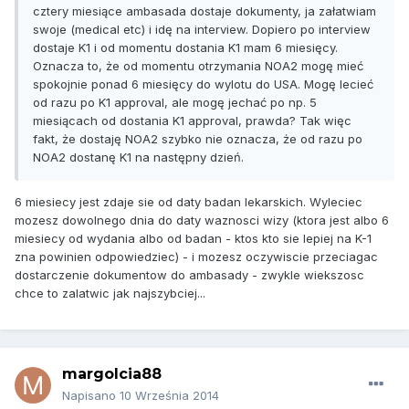
cztery miesiące ambasada dostaje dokumenty, ja załatwiam
swoje (medical etc) i idę na interview. Dopiero po interview
dostaje K1 i od momentu dostania K1 mam 6 miesięcy.
Oznacza to, że od momentu otrzymania NOA2 mogę mieć
spokojnie ponad 6 miesięcy do wylotu do USA. Mogę lecieć
od razu po K1 approval, ale mogę jechać po np. 5
miesiącach od dostania K1 approval, prawda? Tak więc
fakt, że dostaję NOA2 szybko nie oznacza, że od razu po
NOA2 dostanę K1 na następny dzień.
6 miesiecy jest zdaje sie od daty badan lekarskich. Wyleciec
mozesz dowolnego dnia do daty waznosci wizy (ktora jest albo 6
miesiecy od wydania albo od badan - ktos kto sie lepiej na K-1
zna powinien odpowiedziec) - i mozesz oczywiscie przeciagac
dostarczenie dokumentow do ambasady - zwykle wiekszosc
chce to zalatwic jak najszybciej...
margolcia88
Napisano
10 Września 2014