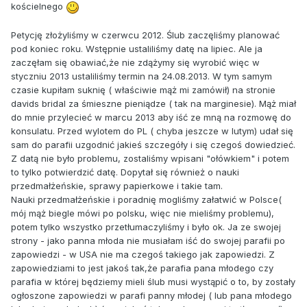
kościelnego
Petycję złożyliśmy w czerwcu 2012. Ślub zaczęliśmy planować
pod koniec roku. Wstępnie ustaliliśmy datę na lipiec. Ale ja
zaczęłam się obawiać,że nie zdążymy się wyrobić więc w
styczniu 2013 ustaliliśmy termin na 24.08.2013. W tym samym
czasie kupiłam suknię ( właściwie mąż mi zamówił) na stronie
davids bridal za śmieszne pieniądze ( tak na marginesie). Mąż miał
do mnie przylecieć w marcu 2013 aby iść ze mną na rozmowę do
konsulatu. Przed wylotem do PL ( chyba jeszcze w lutym) udał się
sam do parafii uzgodnić jakieś szczegóły i się czegoś dowiedzieć.
Z datą nie było problemu, zostaliśmy wpisani "ołówkiem" i potem
to tylko potwierdzić datę. Dopytał się również o nauki
przedmałżeńskie, sprawy papierkowe i takie tam.
Nauki przedmałżeńskie i poradnię mogliśmy załatwić w Polsce(
mój mąż biegle mówi po polsku, więc nie mieliśmy problemu),
potem tylko wszystko przetłumaczyliśmy i było ok. Ja ze swojej
strony - jako panna młoda nie musiałam iść do swojej parafii po
zapowiedzi - w USA nie ma czegoś takiego jak zapowiedzi. Z
zapowiedziami to jest jakoś tak,że parafia pana młodego czy
parafia w której będziemy mieli ślub musi wystąpić o to, by zostały
ogłoszone zapowiedzi w parafi panny młodej ( lub pana młodego