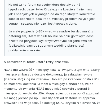
Nawet tu na forum sa osoby ktore dostaly po ~3
tygodniach. Jezeli tylko Ci zalezy na kosciele (i nie masz
jakis specjalnych wymagac co do tego ktory to konkretnie
kosciol bedzie) to dasz rade. Wiekszy problem zwykle jest
venue - szczegolnie jezeli jest typowo slubne.
Ja male przyjecie (~$6k wiec w zasadzie bardzo male) z
cateringiem, DJem w club housie na polu golfowym dosc
czesto na przyjecia wykorzystywanym) zorganizowalem
(calkowicie sam bez zadnych wedding plannerow)
praktycznie w miesiac.
A pomożesz mi teraz ustalić limity czasowe?
NOA2 ma ważność 4 miesięcy, tak? W związku z tym w te cztery
miesiące ambasada dostaje dokumenty, ja załatwiam swoje
(medical etc) i idę na interview. Dopiero po interview dostaje K1 i
od momentu dostania K1 mam 6 miesięcy. Oznacza to, że od
momentu otrzymania NOA2 mogę mieć spokojnie ponad 6
miesięcy do wylotu do USA. Mogę lecieć od razu po K1 approval,
ale mogę jechać po np. 5 miesiącach od dostania K1 approval,
prawda? Tak więc fakt, że dostaję NOA2 szybko nie oznacza, że