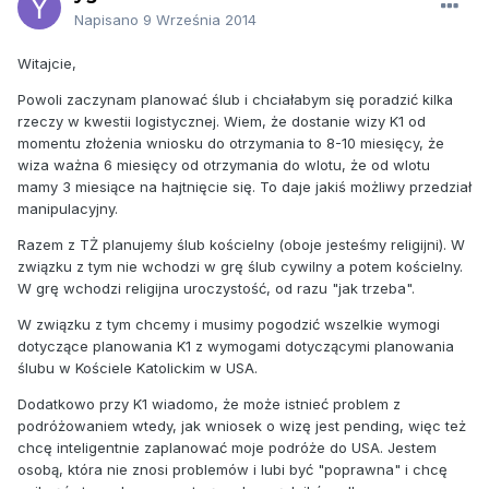
Napisano
9 Września 2014
Witajcie,
Powoli zaczynam planować ślub i chciałabym się poradzić kilka
rzeczy w kwestii logistycznej. Wiem, że dostanie wizy K1 od
momentu złożenia wniosku do otrzymania to 8-10 miesięcy, że
wiza ważna 6 miesięcy od otrzymania do wlotu, że od wlotu
mamy 3 miesiące na hajtnięcie się. To daje jakiś możliwy przedział
manipulacyjny.
Razem z TŻ planujemy ślub kościelny (oboje jesteśmy religijni). W
związku z tym nie wchodzi w grę ślub cywilny a potem kościelny.
W grę wchodzi religijna uroczystość, od razu "jak trzeba".
W związku z tym chcemy i musimy pogodzić wszelkie wymogi
dotyczące planowania K1 z wymogami dotyczącymi planowania
ślubu w Kościele Katolickim w USA.
Dodatkowo przy K1 wiadomo, że może istnieć problem z
podróżowaniem wtedy, jak wniosek o wizę jest pending, więc też
chcę inteligentnie zaplanować moje podróże do USA. Jestem
osobą, która nie znosi problemów i lubi być "poprawna" i chcę