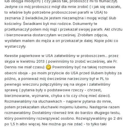
lub obojga mlodych) ( czy jakoś tak, proboszcz mi to tłumaczył).
Jedyne co mój proboszcz mógł dla mnie zrobić ( i jak się okazało,
to właśnie było potrzebne proboszczowi parafii w USA) to
zeznania 2 świadków,że jestem niezamężna i mogę wziąć ślub
kościelny. Świadkami byli moi rodzice. Dokumenty te
przetłumaczył potem mój mąż i przekazał swojej parafii. Akt chrztu
i bierzmowania dostarczyłam wcześniej. Zrobiłam zdjęcia,
wysłałam mailem do męża a on przekazał je dalej. Kopie póki co
wystarczyły.
Kwestie papierkowe w USA załatwiliśmy w proboszczem... przez
skypa w kwietniu 2013 ( powinniśmy to zrobić wcześniej, ale Fr.
Dennis nie miał czasu)
Powinniśmy być na takiej rozmowie
obecni oboje - po moim przylocie do USA przed ślubem byłoby za
późno, a ponieważ mój ówcześnie narzeczony był w PL to
pewnego wieczoru połączyliśmy się na skype i załatwiliśmy
sprawę ( pytania były o podstawowe rzeczy - chrzest,
bierzmowanie, wyznanie, chyba o to czy chcę mieć dzieci).
Rozmawialiśmy na słuchawkach - najpierw pytania do mnie,
potem przekazałam słuchawki mojemu lubemu. Następnie razem
rozmawialiśmy. Dostaliśmy również link do bardzo długiego testu,
który powinniśmy rozwiązywać osobno. Rozwiązywaliśmy go 2 dni
po 1,5 h albo więcej. Nie można go nie zdać - to tylko taki