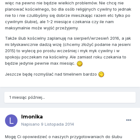
więc na pewno nie będzie wielkich problemów. Nie chcę nie
planować kościelnego, bo dla osób religijnych cywilny to jednak
nie to i nie czulibyśmy się dobrze mieszkając razem etc tylko po
cywilnym ślubie), ale 1-2 miesiące czekania czy ile nam
maksymalnie może wyjść przeżyjemy.
Także ślub kościelny zaplanuję na sierpień/wrzesień 2016, a jak
mi błyskawicznie dadzą wizę (chcemy złożyć podanie na jesieni
2015) to wylecę po prostu wcześniej i myk myk cywilny i w
spokoju poczekam na kościelny. Ale zamiast roku czekania to
będzie jedynie pewnie max miesiąc.
Jeszcze będę rozmyślać nad timelinem bardzo
1 miesiąc później...
lmonika
Napisano
9 Listopada 2014
Mogę Ci opowiedzieć o naszych przygotowaniach do ślubu