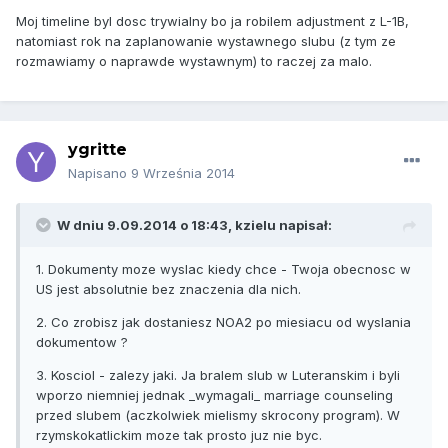
Moj timeline byl dosc trywialny bo ja robilem adjustment z L-1B,
natomiast rok na zaplanowanie wystawnego slubu (z tym ze
rozmawiamy o naprawde wystawnym) to raczej za malo.
ygritte
Napisano
9 Września 2014
W dniu 9.09.2014 o 18:43, kzielu napisał:
1. Dokumenty moze wyslac kiedy chce - Twoja obecnosc w
US jest absolutnie bez znaczenia dla nich.
2. Co zrobisz jak dostaniesz NOA2 po miesiacu od wyslania
dokumentow ?
3. Kosciol - zalezy jaki. Ja bralem slub w Luteranskim i byli
wporzo niemniej jednak _wymagali_ marriage counseling
przed slubem (aczkolwiek mielismy skrocony program). W
rzymskokatlickim moze tak prosto juz nie byc.