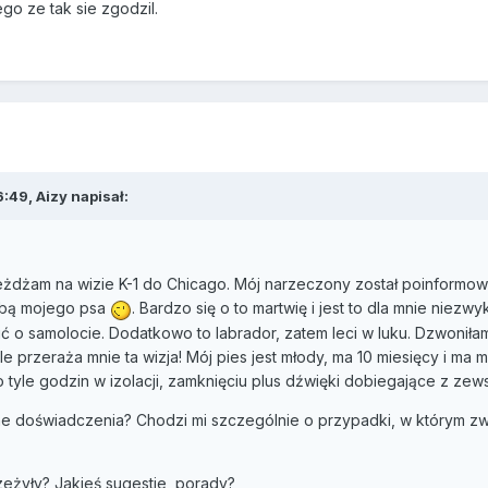
go ze tak sie zgodzil.
:49, Aizy napisał:
jeżdżam na wizie K-1 do Chicago. Mój narzeczony został poinformow
obą mojego psa
. Bardzo się o to martwię i jest to dla mnie niezw
 o samolocie. Dodatkowo to labrador, zatem leci w luku. Dzwoniłam
e przeraża mnie ta wizja! Mój pies jest młody, ma 10 miesięcy i ma m
 tyle godzin w izolacji, zamknięciu plus dźwięki dobiegające z zews
e doświadczenia? Chodzi mi szczególnie o przypadki, w którym z
zeżyły? Jakieś sugestie, porady?