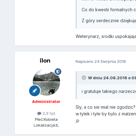
Co do kwestii formalnych 
Z góry serdecznie dziękuj
Weterynarz, srodki uspokajaj
ilon
Napisano
24 Sierpnia 2016
W dniu 24.08.2016 o 08
i gratuluje takiego narzec
Administrator
Sly, a co sie mial nie zgodzi
2,9 tyś
w tylek i tyle by bylo z malze
Płeć:
Kobieta
;p
Lokalizacja:
IL