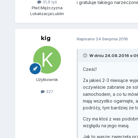
31,9 tyś
i gratuluje takiego narzeczone
Płeć:
Mężczyzna
Lokalizacja:
Lublin
kig
Napisano
24 Sierpnia 2016
W dniu 24.08.2016 o 06
Cześć!
Użytkownik
Za jakieś 2-3 miesiące wy
oczywiście zabranie ze s
327
samochodem, a co tu mówić
mają wszystko ogarnięte, al
podróży, tym bardziej że to
Czy ma ktoś z was podobn
względu na jego masę.
Jak to wasze zwierzęta pr