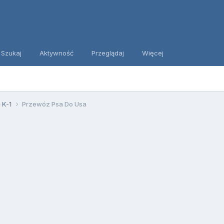
Szukaj
Aktywność
Przeglądaj
Więcej
 K-1
Przewóz Psa Do Usa