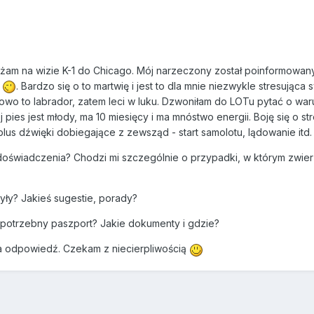
dżam na wizie K-1 do Chicago. Mój narzeczony został poinformowany
a
. Bardzo się o to martwię i jest to dla mnie niezwykle stresując
wo to labrador, zatem leci w luku. Dzwoniłam do LOTu pytać o waru
j pies jest młody, ma 10 miesięcy i ma mnóstwo energii. Boję się o s
plus dźwięki dobiegające z zewsząd - start samolotu, lądowanie itd.
oświadczenia? Chodzi mi szczególnie o przypadki, w którym zwie
yły? Jakieś sugestie, porady?
 potrzebny paszport? Jakie dokumenty i gdzie?
a odpowiedź. Czekam z niecierpliwością