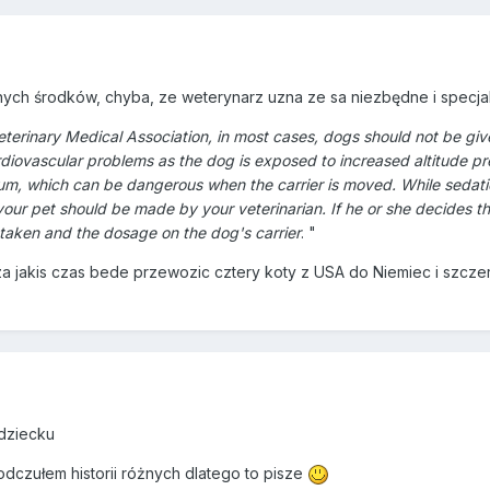
ych środków, chyba, ze weterynarz uzna ze sa niezbędne i specjaln
erinary Medical Association, in most cases, dogs should not be given
diovascular problems as the dog is exposed to increased altitude pres
um, which can be dangerous when the carrier is moved. While sedatio
 your pet should be made by your veterinarian. If he or she decides tha
 taken and the dosage on the dog's carrier
. "
 za jakis czas bede przewozic cztery koty z USA do Niemiec i szczer
dziecku
odczułem historii różnych dlatego to pisze