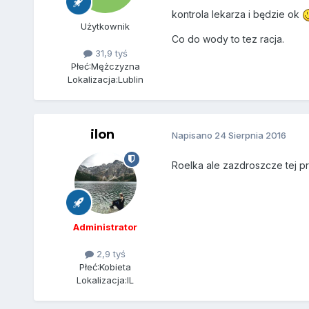
kontrola lekarza i będzie ok
Użytkownik
Co do wody to tez racja.
31,9 tyś
Płeć:
Mężczyzna
Lokalizacja:
Lublin
ilon
Napisano
24 Sierpnia 2016
Roelka ale zazdroszcze tej p
Administrator
2,9 tyś
Płeć:
Kobieta
Lokalizacja:
IL