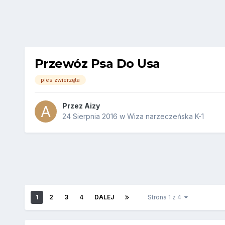
Przewóz Psa Do Usa
pies zwierzęta
Przez
Aizy
24 Sierpnia 2016
w
Wiza narzeczeńska K-1
1
2
3
4
DALEJ
Strona 1 z 4