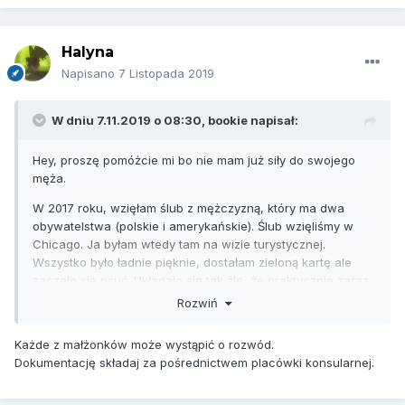
Halyna
Napisano
7 Listopada 2019
W dniu 7.11.2019 o 08:30,
bookie
napisał:
Hey, proszę pomóżcie mi bo nie mam już siły do swojego
męża.
W 2017 roku, wzięłam ślub z mężczyzną, który ma dwa
obywatelstwa (polskie i amerykańskie). Ślub wzięliśmy w
Chicago. Ja byłam wtedy tam na wizie turystycznej.
Wszystko było ładnie pięknie, dostałam zieloną kartę ale
zaczęło się psuć. Układało się tak źle, że praktycznie zaraz
po otrzymaniu zielonej karty odeszłam od męża i wróciłam
Rozwiń
do Polski. Od kwietnia 2018 r. proszę męża żeby złożył
papiery rozwodowe. Jednak ten ciągle coś wymyśla.
Każde z małżonków może wystąpić o rozwód.
Ostatnio poinformował mnie, że nie możemy się rozwieść
Dokumentację składaj za pośrednictwem placówki konsularnej.
tak szybko, i tak łatwo bo ja mieszkam na stałe w Polsce, że
niby to jest przeszkoda. Czy ktoś z Was orientuje się czy to