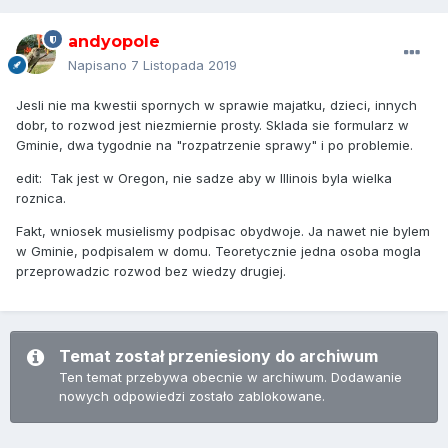
prawda? Nie chcę nic już od tego człowieka ani alimentów,
ani podziału majątku, ani nawet tej zielonej karty. Chce po
andyopole
prostu móc uwolnić się od niego. Czy jest jakaś opcja abym
ja sama, zdalnie, złożyła te dokumenty?
Napisano
7 Listopada 2019
Jesli nie ma kwestii spornych w sprawie majatku, dzieci, innych
dobr, to rozwod jest niezmiernie prosty. Sklada sie formularz w
Gminie, dwa tygodnie na "rozpatrzenie sprawy" i po problemie.
edit: Tak jest w Oregon, nie sadze aby w Illinois byla wielka
roznica.
Fakt, wniosek musielismy podpisac obydwoje. Ja nawet nie bylem
w Gminie, podpisalem w domu. Teoretycznie jedna osoba mogla
przeprowadzic rozwod bez wiedzy drugiej.
Temat został przeniesiony do archiwum
Ten temat przebywa obecnie w archiwum. Dodawanie
nowych odpowiedzi zostało zablokowane.