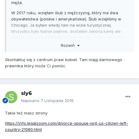
męża.
W 2017 roku, wzięłam ślub z mężczyzną, który ma dwa
obywatelstwa (polskie i amerykańskie). Ślub wzięliśmy w
Chicago. Ja byłam wtedy tam na wizie turystycznej.
Wszystko było ładnie pięknie, dostałam zieloną kartę ale
zaczęło się psuć. Układało się tak źle, że praktycznie zaraz
po otrzymaniu zielonej karty odeszłam od męża i wróciłam
Rozwiń
do Polski. Od kwietnia 2018 r. proszę męża żeby złożył
papiery rozwodowe. Jednak ten ciągle coś wymyśla.
Skontaktuj się z centrum praw kobiet. Tam mają darmowego
Ostatnio poinformował mnie, że nie możemy się rozwieść
prawnika który może Ci pomóc.
tak szybko, i tak łatwo bo ja mieszkam na stałe w Polsce, że
niby to jest przeszkoda. Czy ktoś z Was orientuje się czy to
prawda? Nie chcę nic już od tego człowieka ani alimentów,
ani podziału majątku, ani nawet tej zielonej karty. Chce po
sly6
prostu móc uwolnić się od niego. Czy jest jakaś opcja abym
ja sama, zdalnie, złożyła te dokumenty?
Napisano
7 Listopada 2019
Takie też masz strony
https://info.legalzoom.com/divorce-spouse-isnt-us-citizen-left-
country-21080.html