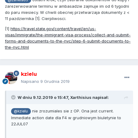
zarezerwowanie terminu w ambasadzie zajmuje im od 6 tygodni
do paru miesiecy. W chwili obecnej przetwarzaja dokumenty z <
11 pazdziernika [1]. Cierpliwosci.
[1]
https://travel.state.gov/content/travel/en/us-
visas/immigrate/the-immigrant-visa-process/collect-and-submit-
forms-and-documents-to-the-nvc/step-6-submit-documents-to-
the-nvc.html
kzielu
Napisano
9 Grudnia 2019
W dniu 9.12.2019 o 15:47,
Xarthisius
napisał:
nie zrozumiales sie z OP. Ona jest current.
@kzielu
Immediate action date dla F4 w grudniowym biuletynie to
22JUL07