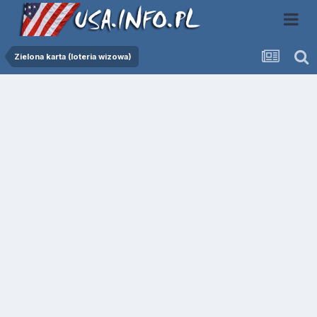
Zielona karta (loteria wizowa)