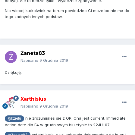
odbyc). Ale to bedzie tylko i wylacznie zgadywanie.
Nic wiecej ktokolwiek na forum powiedziec Ci moze bo nie ma do
tego zadnych innych podstaw.
Żaneta83
Napisano
9 Grudnia 2019
Dziękuję.
Xarthisius
Napisano
9 Grudnia 2019
nie zrozumiales sie z OP. Ona jest current. Immediate
@kzielu
action date dla F4 w grudniowym biuletynie to 22JUL07
ostatni krok, czyli zebranie dokumentow do kupy i
@Żaneta83