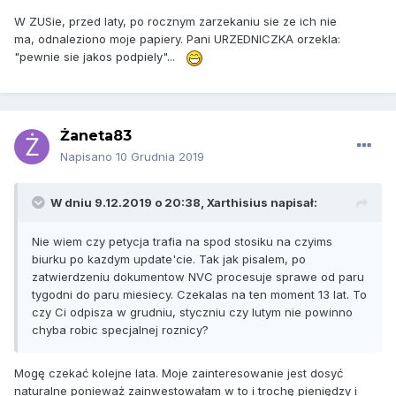
W ZUSie, przed laty, po rocznym zarzekaniu sie ze ich nie
ma, odnaleziono moje papiery. Pani URZEDNICZKA orzekla:
"pewnie sie jakos podpiely"...
Żaneta83
Napisano
10 Grudnia 2019
W dniu 9.12.2019 o 20:38,
Xarthisius
napisał:
Nie wiem czy petycja trafia na spod stosiku na czyims
biurku po kazdym update'cie. Tak jak pisalem, po
zatwierdzeniu dokumentow NVC procesuje sprawe od paru
tygodni do paru miesiecy. Czekalas na ten moment 13 lat. To
czy Ci odpisza w grudniu, styczniu czy lutym nie powinno
chyba robic specjalnej roznicy?
Mogę czekać kolejne lata. Moje zainteresowanie jest dosyć
naturalne ponieważ zainwestowałam w to i trochę pieniędzy i