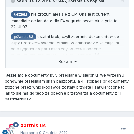
W dniu 9.12.2019 o 15:47,
Xarthisius
napisał:
nie zrozumiales sie z OP. Ona jest current.
@kzielu
Immediate action date dla F4 w grudniowym biuletynie to
22JUL07
ostatni krok, czyli zebranie dokumentow do
@Żaneta83
kupy i zarezerwowanie terminu w ambasadzie zajmuje im
od 6 tygodni do paru miesiecy. W chwili obecnej
przetwarzaja dokumenty z < 11 pazdziernika [1].
Cierpliwosci.
Rozwiń
[1]
https://travel.state.gov/content/travel/en/us-
Jeżeli moje dokumenty były przesłane w sierpniu. We wrześniu
visas/immigrate/the-immigrant-visa-process/collect-and-
ponownie przeslalam skan paszportu, a 4 listopada br dokumenty
submit-forms-and-documents-to-the-nvc/step-6-submit-
złożone przez wnioskodawcę zostały przyjęte i zatwierdzone to
documents-to-the-nvc.html
jak to się ma do tego że obecnie przetwarzaja dokumenty z 11
października?
Xarthisius
Napisano
9 Grudnia 2019