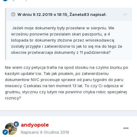
W dniu 9.12.2019 o 18:15,
Żaneta83
napisał:
Jeżeli moje dokumenty były przesłane w sierpniu. We
wrześniu ponownie przeslalam skan paszportu, a 4
listopada br dokumenty złożone przez wnioskodawcę
zostały przyjęte i zatwierdzone to jak to się ma do tego że
obecnie przetwarzaja dokumenty z 11 października?
Nie wiem czy petycja trafia na spod stosiku na czyims biurku po
kazdym update'cie. Tak jak pisalem, po zatwierdzeniu
dokumentow NVC procesuje sprawe od paru tygodni do paru
miesiecy. Czekalas na ten moment 13 lat. To czy Ci odpisza w
grudniu, styczniu czy lutym nie powinno chyba robic specjalnej
roznicy?
andyopole
Napisano
9 Grudnia 2019