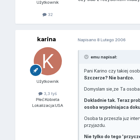
Użytkownik
32
karina
Napisano
8 Lutego 2006
emu napisał:
Pani Karino czy takiej o
Szczerze? Nie bardzo.
Użytkownik
Domyslam sie,ze Ta osoba z
3,3 tyś
Płeć:
Kobieta
Dokladnie tak. Teraz prob
Lokalizacja:
USA
osoba wypelniajaca doku
Osoba ta przeszla juz inte
przyjazdu.
Nie tylko do tego 'przycz