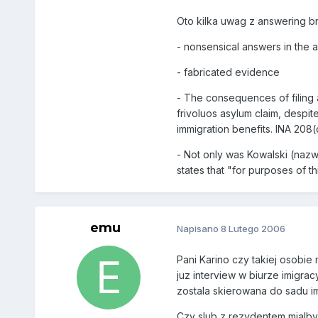
Oto kilka uwag z answering b
- nonsensical answers in the a
- fabricated evidence
- The consequences of filing a
frivoluos asylum claim, despit
immigration benefits. INA 208(d
- Not only was Kowalski (nazwi
states that "for purposes of th
emu
Napisano
8 Lutego 2006
Pani Karino czy takiej osobi
juz interview w biurze imigra
zostala skierowana do sadu im
Czy slub z rezydentem mialby