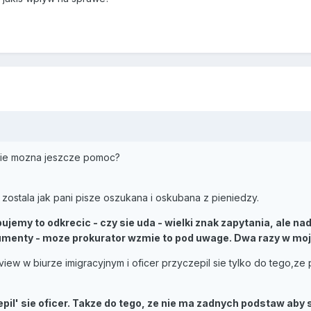
sobie mozna jeszcze pomoc?
ostala jak pani pisze oszukana i oskubana z pieniedzy.
ujemy to odkrecic - czy sie uda - wielki znak zapytania, ale na
menty - moze prokurator wzmie to pod uwage. Dwa razy w mojej
rview w biurze imigracyjnym i oficer przyczepil sie tylko do tego,
epil' sie oficer. Takze do tego, ze nie ma zadnych podstaw aby