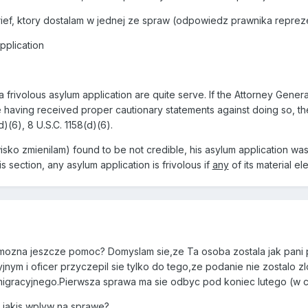
rief, ktory dostalam w jednej ze spraw (odpowiedz prawnika reprez
pplication
 frivolous asylum application are quite serve. If the Attorney Gener
e having received proper cautionary statements against doing so, the
)(6), 8 U.S.C. 1158(d)(6).
sko zmienilam) found to be not credible, his asylum application was 
is section, any asylum application is frivolous if
any
of its material el
e mozna jeszcze pomoc? Domyslam sie,ze Ta osoba zostala jak pani 
cyjnym i oficer przyczepil sie tylko do tego,ze podanie nie zostal
igracyjnego.Pierwsza sprawa ma sie odbyc pod koniec lutego (w cel
 jakis wplyw na sprawe?