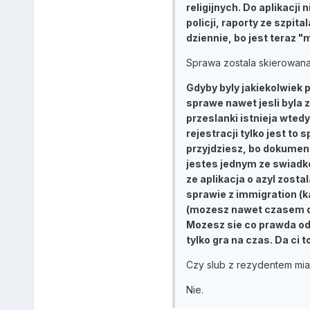
religijnych. Do aplikacji
policji, raporty ze szpita
dziennie, bo jest teraz "
Sprawa zostala skierowana
Gdyby byly jakiekolwiek 
sprawe nawet jesli byla 
przeslanki istnieja wtedy
rejestracji tylko jest t
przyjdziesz, bo dokument
jestes jednym ze swiadko
ze aplikacja o azyl zost
sprawie z immigration (k
(mozesz nawet czasem dos
Mozesz sie co prawda odw
tylko gra na czas. Da ci 
Czy slub z rezydentem mia
Nie.