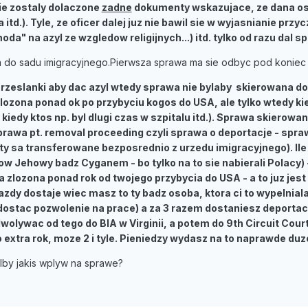
 nie zostaly dolaczone
zadne
dokumenty wskazujace, ze dana o
la itd.). Tyle, ze oficer dalej juz nie bawil sie w wyjasnianie p
moda" na azyl ze wzgledow religijnych...) itd. tylko od razu dal 
 do sadu imigracyjnego.Pierwsza sprawa ma sie odbyc pod koniec lu
przeslanki aby dac azyl wtedy sprawa nie bylaby skierowana d
zlozona ponad ok po przybyciu kogos do USA, ale tylko wtedy ki
 kiedy ktos np. byl dlugi czas w szpitalu itd.). Sprawa skierow
o sprawa pt. removal proceeding czyli sprawa o deportacje - spr
y sa transferowane bezposrednio z urzedu imigracyjnego). Ile
w Jehowy badz Cyganem - bo tylko na to sie nabierali Polacy) 
ala zlozona ponad rok od twojego przybycia do USA - a to juz je
azdy dostaje wiec masz to ty badz osoba, ktora ci to wypelnia
tac pozwolenie na prace) a za 3 razem dostaniesz deportacje
olywac od tego do BIA w Virginii, a potem do 9th Circuit Court 
to extra rok, moze 2 i tyle. Pieniedzy wydasz na to naprawde duz
lby jakis wplyw na sprawe?