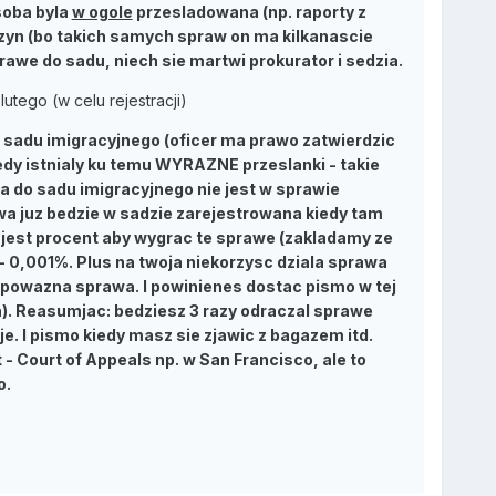
soba byla
w ogole
przesladowana (np. raporty z
rzyczyn (bo takich samych spraw on ma kilkanascie
sprawe do sadu, niech sie martwi prokurator i sedzia.
tego (w celu rejestracji)
o sadu imigracyjnego (oficer ma prawo zatwierdzic
edy istnialy ku temu WYRAZNE przeslanki - takie
ana do sadu imigracyjnego nie jest w sprawie
awa juz bedzie w sadzie zarejestrowana kiedy tam
 jest procent aby wygrac te sprawe (zakladamy ze
- 0,001%. Plus na twoja niekorzysc dziala sprawa
st powazna sprawa. I powinienes dostac pismo w tej
la). Reasumjac: bedziesz 3 razy odraczal sprawe
. I pismo kiedy masz sie zjawic z bagazem itd.
- Court of Appeals np. w San Francisco, ale to
o.