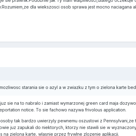
uje sie prawnik.Podobnie jak Ty mam watpliwosci,dlatego oczekuj
y.Rozumiem,ze dla wiekszosci osob sprawa jest mocno naciagana ale
 mozliwosc starania sie o azyl a w zwiazku z tym o zielona karte b
juz sie na to nabralo i zamiast wymarzonej green card maja dozywot
eportation notice. To sie fachowo nazywa frivolous application.
osoby tak bardzo uwierzyly pewnemu oszustowi z Pennsylvani,ze ter
owie juz zapukali do niektorych, ktorzy nie stawili sie w wyznaczo
 na zielona karte, wlasnie przez frywlne zlozenie aplikacji.