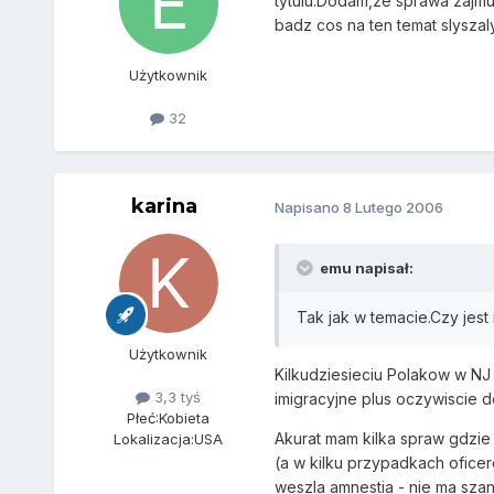
tytulu.Dodam,ze sprawa zajm
badz cos na ten temat slyszal
Użytkownik
32
karina
Napisano
8 Lutego 2006
emu napisał:
Tak jak w temacie.Czy jest
Użytkownik
Kilkudziesieciu Polakow w NJ 
3,3 tyś
imigracyjne plus oczywiscie d
Płeć:
Kobieta
Akurat mam kilka spraw gdzie 
Lokalizacja:
USA
(a w kilku przypadkach oficer
weszla amnestia - nie ma szans