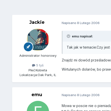
Jackie
Napisano
8 Lutego 2006
emu napisał:
Tak jak w temacie.Czy jest
Administrator honorowy
Znajdź mi dowód prześladowań
5 tyś
Wirtulanych dolarów, bo praw
Płeć:
Kobieta
Lokalizacja:
Oak Park, IL
emu
Napisano
8 Lutego 2006
Mowa w poscie nie o pieniadz