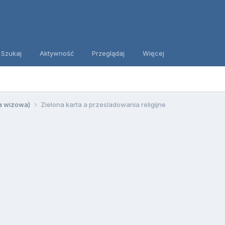
Szukaj
Aktywność
Przeglądaj
Więcej
ia wizowa)
Zielona karta a przesladowania religijne