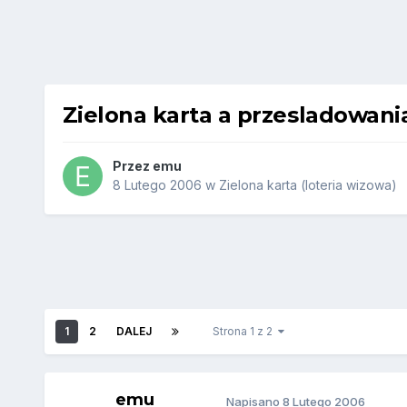
Zielona karta a przesladowania
Przez
emu
8 Lutego 2006
w
Zielona karta (loteria wizowa)
1
2
DALEJ
Strona 1 z 2
emu
Napisano
8 Lutego 2006