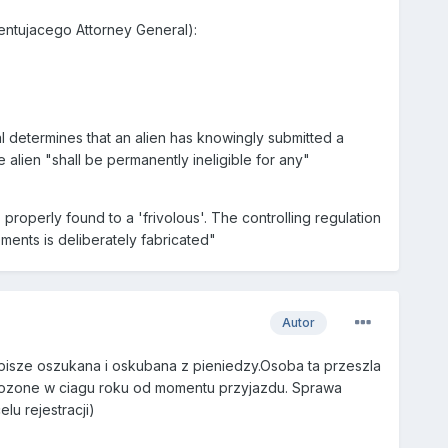
entujacego Attorney General):
al determines that an alien has knowingly submitted a
 alien "shall be permanently ineligible for any"
properly found to a 'frivolous'. The controlling regulation
ements is deliberately fabricated"
Autor
pisze oszukana i oskubana z pieniedzy.Osoba ta przeszla
o zlozone w ciagu roku od momentu przyjazdu. Sprawa
u rejestracji)