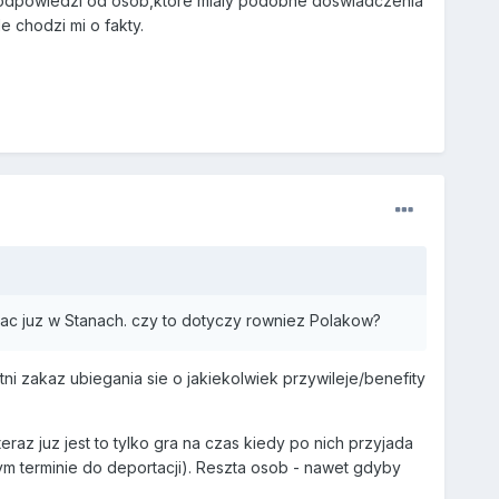
e odpowiedzi od osob,ktore mialy podobne doswiadczenia
 chodzi mi o fakty.
edac juz w Stanach. czy to dotyczy rowniez Polakow?
ni zakaz ubiegania sie o jakiekolwiek przywileje/benefity
az juz jest to tylko gra na czas kiedy po nich przyjada
nym terminie do deportacji). Reszta osob - nawet gdyby