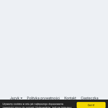
Język
Polityka prywatności
Kontakt
Ciasteczka
Używamy cookies w celu jak najlepszego dopasowania
USA.INFO.PL
Got it!
zawartości strony do potrzeb Użytkowników. Jeśli nie blokujesz