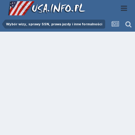
Wybór wizy, sprawy SSN, prawa jazdy i inne formalności