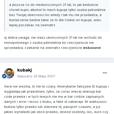
a jeszcze co do nieskonczonych 21 lat, to jak bedziecie
chcieli kupic alkohol to niech kupuje tylko osoba pelnoletnia
bez Twojej obecnosci bo wtedy i tak mu nie przedadza, a
tlumaczenie bedzie takie ze to dla Ciebie on kupuje, wiec
lepiej poczekac na zewnatrz
oj dobra uwaga. nie masz ukonczonych 21 lat nie wchodz do
monopolowego z osoba pelnoletnia bo rzeczywiscie nie
sprzedadza. czekanie na zewnatrz rzeczywiscie
wskazane
!
kubakj
Napisano
29 Maja 2007
Xera nie wezma, to nie te czasy. Amerykanie falszywe ID kupuja i
wygladaja jak prawdziwe, tylko, ze coraz wiecej skanuja bar
code prawka i w tych lewych nie ma w bar codzie zapisanych
danych i error i lecisz z klubu, a fake id zabieraja. W wiekszosci
klubow tylko prawko lub stanowe id, paszport czasem, a juz
jakies wynalazki jak obce prawko, dowod osobisty, isic, euro czy