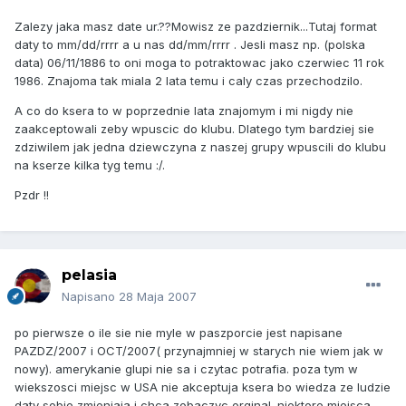
Zalezy jaka masz date ur.??Mowisz ze pazdziernik...Tutaj format
daty to mm/dd/rrrr a u nas dd/mm/rrrr . Jesli masz np. (polska
data) 06/11/1886 to oni moga to potraktowac jako czerwiec 11 rok
1986. Znajoma tak miala 2 lata temu i caly czas przechodzilo.
A co do ksera to w poprzednie lata znajomym i mi nigdy nie
zaakceptowali zeby wpuscic do klubu. Dlatego tym bardziej sie
zdziwilem jak jedna dziewczyna z naszej grupy wpuscili do klubu
na kserze kilka tyg temu :/.
Pzdr !!
pelasia
Napisano
28 Maja 2007
po pierwsze o ile sie nie myle w paszporcie jest napisane
PAZDZ/2007 i OCT/2007( przynajmniej w starych nie wiem jak w
nowy). amerykanie glupi nie sa i czytac potrafia. poza tym w
wiekszosci miejsc w USA nie akceptuja ksera bo wiedza ze ludzie
daty sobie zmieniaja i chca zobaczyc orginal. niektore miejsca