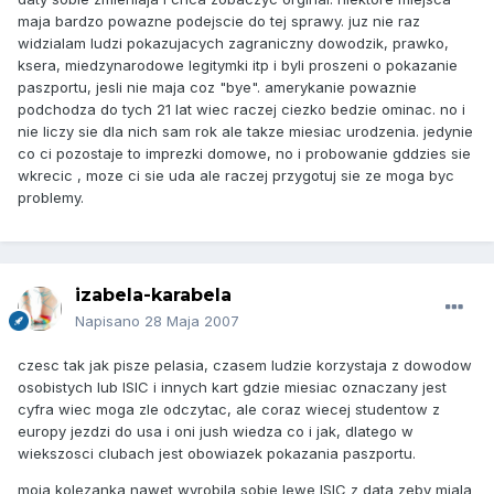
maja bardzo powazne podejscie do tej sprawy. juz nie raz
widzialam ludzi pokazujacych zagraniczny dowodzik, prawko,
ksera, miedzynarodowe legitymki itp i byli proszeni o pokazanie
paszportu, jesli nie maja coz "bye". amerykanie powaznie
podchodza do tych 21 lat wiec raczej ciezko bedzie ominac. no i
nie liczy sie dla nich sam rok ale takze miesiac urodzenia. jedynie
co ci pozostaje to imprezki domowe, no i probowanie gddzies sie
wkrecic , moze ci sie uda ale raczej przygotuj sie ze moga byc
problemy.
izabela-karabela
Napisano
28 Maja 2007
czesc tak jak pisze pelasia, czasem ludzie korzystaja z dowodow
osobistych lub ISIC i innych kart gdzie miesiac oznaczany jest
cyfra wiec moga zle odczytac, ale coraz wiecej studentow z
europy jezdzi do usa i oni jush wiedza co i jak, dlatego w
wiekszosci clubach jest obowiazek pokazania paszportu.
moja kolezanka nawet wyrobila sobie lewe ISIC z data zeby miala