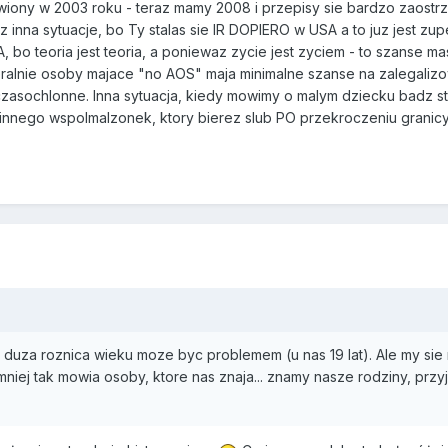
awiony w 2003 roku - teraz mamy 2008 i przepisy sie bardzo zaostrz
 inna sytuacje, bo Ty stalas sie IR DOPIERO w USA a to juz jest zupe
, bo teoria jest teoria, a poniewaz zycie jest zyciem - to szanse m
eralnie osoby majace "no AOS" maja minimalne szanse na zalegalizo
zasochlonne. Inna sytuacja, kiedy mowimy o malym dziecku badz sta
o innego wspolmalzonek, ktory bierez slub PO przekroczeniu granic
uza roznica wieku moze byc problemem (u nas 19 lat). Ale my sie 
jmniej tak mowia osoby, ktore nas znaja... znamy nasze rodziny, pr