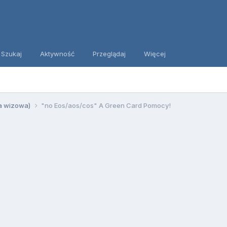
Szukaj
Aktywność
Przeglądaj
Więcej
ia wizowa)
"no Eos/aos/cos" A Green Card Pomocy!