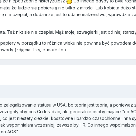
ę że niepotrzebnie histeryzujesz
Co innego gdyby to była różnica
miętaj że ludzie się pobierają nie tylko z miłości. Lub kobieta dużo
się nie czepiał, a dodam że jest to udane małżeństwo, wprawdzie zaw
a. Też nikt sie nie czepiał. Mąż mojej szwagierki jest od niej starszy
 papiery w porządku to różnica wieku nie powinna być powodem do p
dy (zdjęcia, listy, e-maile itp.).
o zalegalizowanie statusu w USA, bo teoria jest teoria, a poniewaz z
zczegoly aby cos Ci doradzic, ale generalnie osoby majace "no A
co jest niestety ciezkie, kosztowne i bardzo czasochlonne. Inna s
k jak wspomnialam wczesniej,
zawsze
byli IR. Co innego wspolmalzon
"no AOS".