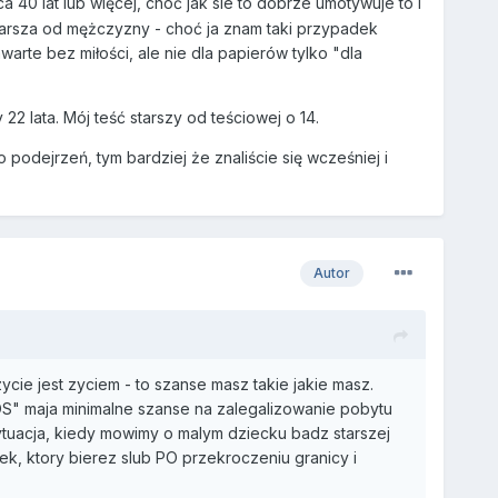
 40 lat lub więcej, choć jak sie to dobrze umotywuje to i
 starsza od mężczyzny - choć ja znam taki przypadek
arte bez miłości, ale nie dla papierów tylko "dla
 22 lata. Mój teść starszy od teściowej o 14.
odejrzeń, tym bardziej że znaliście się wcześniej i
Autor
ycie jest zyciem - to szanse masz takie jakie masz.
OS" maja minimalne szanse na zalegalizowanie pobytu
ytuacja, kiedy mowimy o malym dziecku badz starszej
ek, ktory bierez slub PO przekroczeniu granicy i