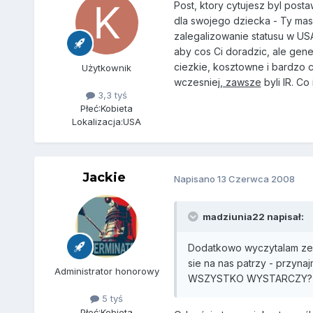
Post, ktory cytujesz byl post
dla swojego dziecka - Ty masz
zalegalizowanie statusu w USA
aby cos Ci doradzic, ale gen
ciezkie, kosztowne i bardzo c
Użytkownik
wczesniej,
zawsze
byli IR. C
3,3 tyś
Płeć:
Kobieta
Lokalizacja:
USA
Jackie
Napisano
13 Czerwca 2008
madziunia22 napisał:
Dodatkowo wyczytalam ze d
sie na nas patrzy - przyna
Administrator honorowy
WSZYSTKO WYSTARCZY?
5 tyś
Płeć:
Kobieta