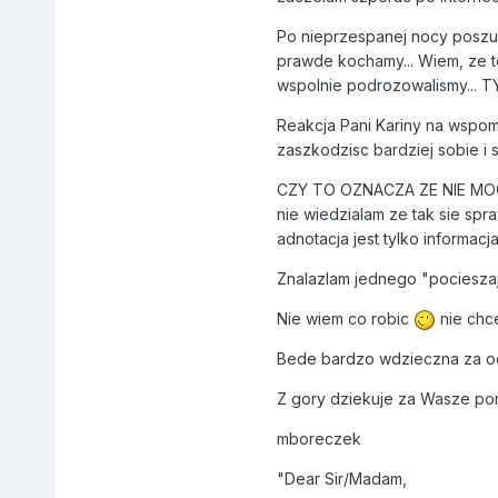
Po nieprzespanej nocy poszu
prawde kochamy... Wiem, ze to
wspolnie podrozowalismy..
Reakcja Pani Kariny na wspom
zaszkodzisc bardziej sobie i s
CZY TO OZNACZA ZE NIE MO
nie wiedzialam ze tak sie spr
adnotacja jest tylko informac
Znalazlam jednego "pocieszaj
Nie wiem co robic
nie chc
Bede bardzo wdzieczna za od
Z gory dziekuje za Wasze po
mboreczek
"Dear Sir/Madam,