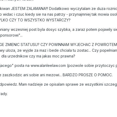
kiwan JESTEM ZALAMANA!!! Dodatkowo wyczytalam ze duza roznica 
 widac i czuc kiedy sie na nas patrzy - przynajmniej tak mowia osoby
. TYLKO CZY TO WSZYSTKO WYSTARCZY?
niany wczesniej post byla dosyc szybka, a zaraz potem pojawily sie
ponsorowi"...
GE ZMIENIC STATUSU? CZY POWINNAM WYJECHAC Z POWROTEM DO
awy uloza, ze wyjde za maz i bede chciala tu zostac... Czy popelni
ja dla urzednikow czy ma jakas moc prawna?
acego" posta na www.alanleelaw.com (pozwole sobie przytoczyc poni
e zaszkodzic ani sobie ani mezowi... BARDZO PROSZE O POMOC.
powiedz. Mam nadzieje ze opisalam sprawe ze wszystkimi szczeg
rady.