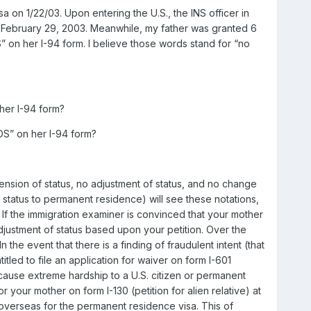
a on 1/22/03. Upon entering the U.S., the INS officer in
il February 29, 2003. Meanwhile, my father was granted 6
” on her I-94 form. I believe those words stand for “no
 her I-94 form?
OS” on her I-94 form?
nsion of status, no adjustment of status, and no change
st status to permanent residence) will see these notations,
S. If the immigration examiner is convinced that your mother
 adjustment of status based upon your petition. Over the
he event that there is a finding of fraudulent intent (that
itled to file an application for waiver on form I-601
cause extreme hardship to a U.S. citizen or permanent
 your mother on form I-130 (petition for alien relative) at
 overseas for the permanent residence visa. This of