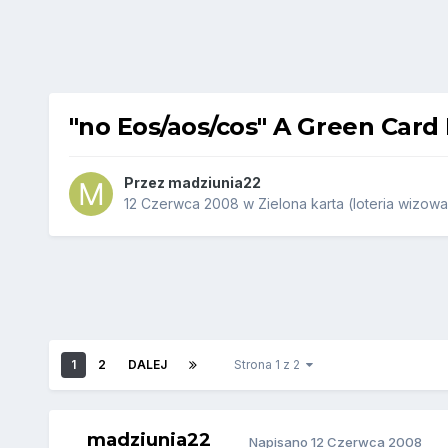
"no Eos/aos/cos" A Green Card
Przez
madziunia22
12 Czerwca 2008
w
Zielona karta (loteria wizowa
1
2
DALEJ
Strona 1 z 2
madziunia22
Napisano
12 Czerwca 2008