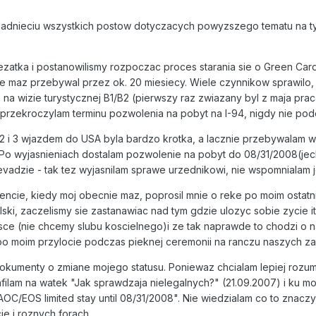
adnieciu wszystkich postow dotyczacych powyzszego tematu na tym
zatka i postanowilismy rozpoczac proces starania sie o Green Car
ie maz przebywal przez ok. 20 miesiecy. Wiele czynnikow sprawilo
) na wizie turystycznej B1/B2 (pierwszy raz zwiazany byl z maja pra
e przekroczylam terminu pozwolenia na pobyt na I-94, nigdy nie p
i 3 wjazdem do USA byla bardzo krotka, a lacznie przebywalam w U
Po wyjasnieniach dostalam pozwolenie na pobyt do 08/31/2008(jech
evadzie - tak tez wyjasnilam sprawe urzednikowi, nie wspomnialam je
ncie, kiedy moj obecnie maz, poprosil mnie o reke po moim ostatni
ki, zaczelismy sie zastanawiac nad tym gdzie ulozyc sobie zycie i
ce (nie chcemy slubu koscielnego)i ze tak naprawde to chodzi o na
o moim przylocie podczas pieknej ceremonii na ranczu naszych z
umenty o zmiane mojego statusu. Poniewaz chcialam lepiej rozumie
rafilam na watek "Jak sprawdzaja nielegalnych?" (21.09.2007) i ku 
C/EOS limited stay until 08/31/2008". Nie wiedzialam co to znaczy,
e i roznych forach.