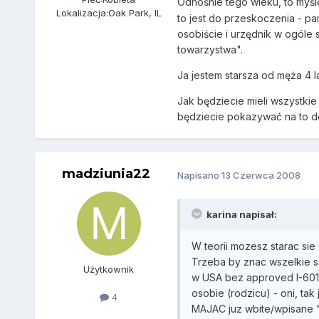
Odnośnie tego wieku, to myśl
Lokalizacja:
Oak Park, IL
to jest do przeskoczenia - pa
osobiście i urzędnik w ogóle 
towarzystwa".
Ja jestem starsza od męża 4 lat
Jak będziecie mieli wszystkie
będziecie pokazywać na to dowo
madziunia22
Napisano
13 Czerwca 2008
karina napisał:
W teorii mozesz starac sie 
Trzeba by znac wszelkie s
Użytkownik
w USA bez approved I-601, 
osobie (rodzicu) - oni, ta
4
MAJAC juz wbite/wpisane 