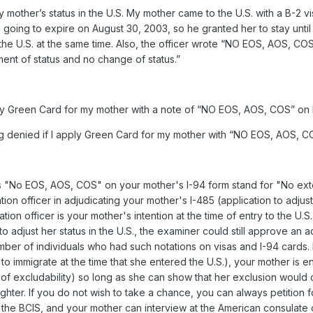
 mother’s status in the U.S. My mother came to the U.S. with a B-2 vis
is going to expire on August 30, 2003, so he granted her to stay unt
he U.S. at the same time. Also, the officer wrote “NO EOS, AOS, COS
ment of status and no change of status.”
apply Green Card for my mother with a note of “NO EOS, AOS, COS” on
ng denied if I apply Green Card for my mother with “NO EOS, AOS, C
s "No EOS, AOS, COS" on your mother's I-94 form stand for "No exte
tion officer in adjudicating your mother's I-485 (application to adju
ion officer is your mother's intention at the time of entry to the U.
 to adjust her status in the U.S., the examiner could still approve an
er of individuals who had such notations on visas and I-94 cards. In t
o immigrate at the time that she entered the U.S.), your mother is ent
 of excludability) so long as she can show that her exclusion would 
ter. If you do not wish to take a chance, you can always petition for
f the BCIS, and your mother can interview at the American consulate