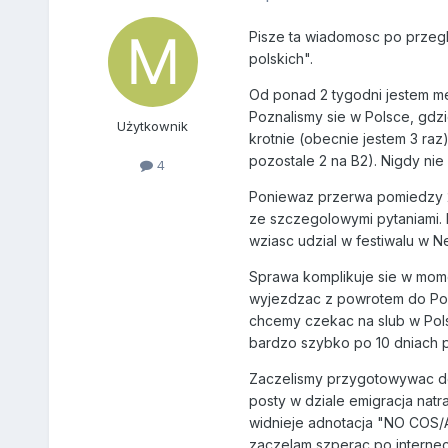
Pisze ta wiadomosc po przegl
polskich".
Od ponad 2 tygodni jestem me
Poznalismy sie w Polsce, gdz
Użytkownik
krotnie (obecnie jestem 3 raz
pozostale 2 na B2). Nigdy ni
4
Poniewaz przerwa pomiedzy 2 
ze szczegolowymi pytaniami. 
wziasc udzial w festiwalu w N
Sprawa komplikuje sie w mome
wyjezdzac z powrotem do Pols
chcemy czekac na slub w Pols
bardzo szybko po 10 dniach p
Zaczelismy przygotowywac dok
posty w dziale emigracja nat
widnieje adnotacja "NO COS/AO
zaczelam szperac po interneci