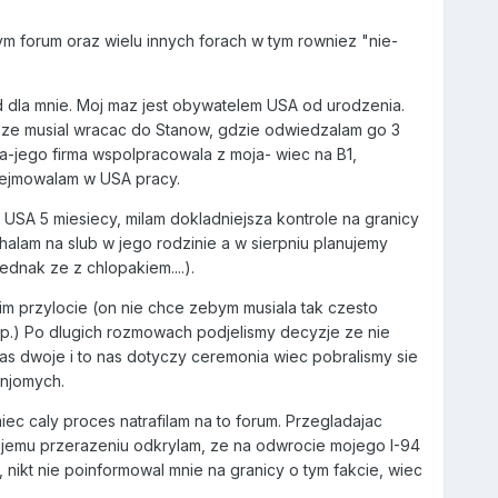
 forum oraz wielu innych forach w tym rowniez "nie-
d dla mnie. Moj maz jest obywatelem USA od urodzenia.
, ze musial wracac do Stanow, gdzie odwiedzalam go 3
ca-jego firma wspolpracowala z moja- wiec na B1,
odejmowalam w USA pracy.
SA 5 miesiecy, milam dokladniejsza kontrole na granicy
alam na slub w jego rodzinie a w sierpniu planujemy
dnak ze z chlopakiem....).
m przylocie (on nie chce zebym musiala tak czesto
tp.) Po dlugich rozmowach podjelismy decyzje ze nie
s dwoje i to nas dotyczy ceremonia wiec pobralismy sie
anjomych.
c caly proces natrafilam na to forum. Przegladajac
mojemu przerazeniu odkrylam, ze na odwrocie mojego I-94
 nikt nie poinformowal mnie na granicy o tym fakcie, wiec