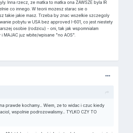
yly. Inna rzecz, ze matka to matka ona ZAWSZE byla IR
lnie co innego. W teorii mozesz starac sie o
asz takie jakie masz. Trzeba by znac wszelkie szczegoly
wanie pobytu w USA bez approved I-601, co jest niestety
rszej osobie (rodzicu) - oni, tak jak wspomnialam
y i MAJAC juz wbite/wpisane "no AOS".
na prawde kochamy... Wiem, ze to widac i czuc kiedy
zyjaciol, wspolnie podrozowalismy... TYLKO CZY TO