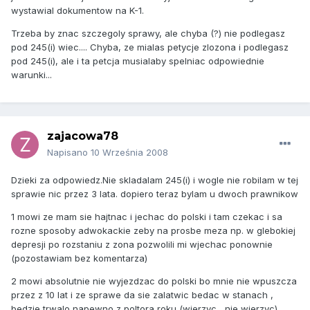
wystawial dokumentow na K-1.
Trzeba by znac szczegoly sprawy, ale chyba (?) nie podlegasz
pod 245(i) wiec.... Chyba, ze mialas petycje zlozona i podlegasz
pod 245(i), ale i ta petcja musialaby spelniac odpowiednie
warunki...
zajacowa78
Napisano
10 Września 2008
Dzieki za odpowiedz.Nie skladalam 245(i) i wogle nie robilam w tej
sprawie nic przez 3 lata. dopiero teraz bylam u dwoch prawnikow
1 mowi ze mam sie hajtnac i jechac do polski i tam czekac i sa
rozne sposoby adwokackie zeby na prosbe meza np. w glebokiej
depresji po rozstaniu z zona pozwolili mi wjechac ponownie
(pozostawiam bez komentarza)
2 mowi absolutnie nie wyjezdzac do polski bo mnie nie wpuszcza
przez z 10 lat i ze sprawe da sie zalatwic bedac w stanach ,
bedzie trwalo napewno z poltora roku (wierzyc , nie wierzyc)