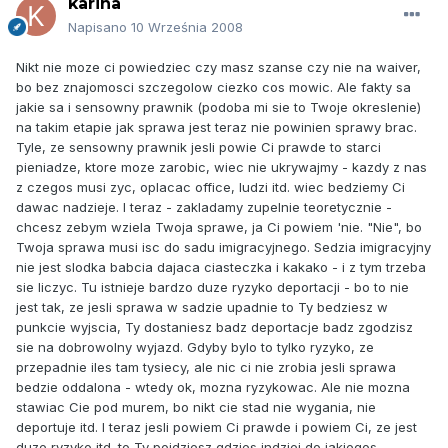
karina
Napisano
10 Września 2008
Nikt nie moze ci powiedziec czy masz szanse czy nie na waiver,
bo bez znajomosci szczegolow ciezko cos mowic. Ale fakty sa
jakie sa i sensowny prawnik (podoba mi sie to Twoje okreslenie)
na takim etapie jak sprawa jest teraz nie powinien sprawy brac.
Tyle, ze sensowny prawnik jesli powie Ci prawde to starci
pieniadze, ktore moze zarobic, wiec nie ukrywajmy - kazdy z nas
z czegos musi zyc, oplacac office, ludzi itd. wiec bedziemy Ci
dawac nadzieje. I teraz - zakladamy zupelnie teoretycznie -
chcesz zebym wziela Twoja sprawe, ja Ci powiem 'nie. "Nie", bo
Twoja sprawa musi isc do sadu imigracyjnego. Sedzia imigracyjny
nie jest slodka babcia dajaca ciasteczka i kakako - i z tym trzeba
sie liczyc. Tu istnieje bardzo duze ryzyko deportacji - bo to nie
jest tak, ze jesli sprawa w sadzie upadnie to Ty bedziesz w
punkcie wyjscia, Ty dostaniesz badz deportacje badz zgodzisz
sie na dobrowolny wyjazd. Gdyby bylo to tylko ryzyko, ze
przepadnie iles tam tysiecy, ale nic ci nie zrobia jesli sprawa
bedzie oddalona - wtedy ok, mozna ryzykowac. Ale nie mozna
stawiac Cie pod murem, bo nikt cie stad nie wygania, nie
deportuje itd. I teraz jesli powiem Ci prawde i powiem Ci, ze jest
duze ryzyko itd. to Ty pojdziesz gdzies indziej do jakiegos