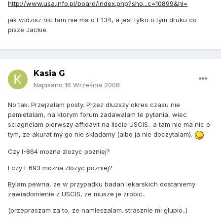
http://www.usa.info.pl/board/index.php?sho...c=10899&hl=
jak widzisz nic tam nie ma o I-134, a jest tylko o tym druku co
pisze Jackie.
Kasia G
Napisano
16 Września 2008
No tak. Przejzalam posty. Przez dluzszy okres czasu nie
pamietalam, na ktorym forum zadawalam te pytania, wiec
sciagnelam pierwszy affidavit na liscie USCIS.. a tam nie ma nic o
tym, ze akurat my go nie skladamy (albo ja nie doczytalam).
Czy I-864 mozna zlozyc pozniej?
I czy I-693 mozna zlozyc pozniej?
Bylam pewna, ze w przypadku badan lekarskich dostaniemy
zawiadomienie z USCIS, ze musze je zrobic..
(przepraszam za to, ze namieszalam..strasznie mi glupio..)