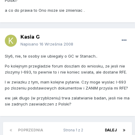
Polski?
a co do prawa to Ono moze sie zmieniac .
Kasia G
Napisano
16 Września 2008
Sly6, nie, te osoby sie ubiegaly o GC w Stanach..
Po kolejnym przegladzie forum doszlam do wniosku, ze jesli nie
zlozymy I-693, to pewnie to i nie koniec swiata, ale dostane RFE.
I w zwiazku z tym, mam kolejne pytanie. Czy moge wyslac I-693
po zlozeniu podstawowych dokumentow i ZANIM przysla mi RFE?
ew. jak dlugo (w przyblizeniu) trwa zalatwianie badan, jesli nie ma
sie zadnych zaswiadczen z Polski?
POPRZEDNIA
Strona 1 z 2
DALEJ