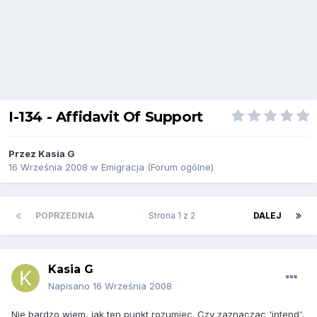
I-134 - Affidavit Of Support
Przez
Kasia G
16 Września 2008
w
Emigracja (Forum ogólne)
POPRZEDNIA
Strona 1 z 2
DALEJ
Kasia G
Napisano
16 Września 2008
Nie bardzo wiem, jak ten punkt rozumiec. Czy zaznaczac 'intend',