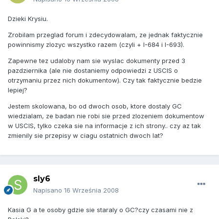
Dzieki Krysiu.
Zrobilam przeglad forum i zdecydowalam, ze jednak faktycznie
powinnismy zlozyc wszystko razem (czyli + I-684 i I-693).
Zapewne tez udaloby nam sie wyslac dokumenty przed 3
pazdziernika (ale nie dostaniemy odpowiedzi z USCIS o
otrzymaniu przez nich dokumentow). Czy tak faktycznie bedzie
lepiej?
Jestem skolowana, bo od dwoch osob, ktore dostaly GC
wiedzialam, ze badan nie robi sie przed zlozeniem dokumentow
w USCIS, tylko czeka sie na informacje z ich strony.. czy az tak
zmienily sie przepisy w ciagu ostatnich dwoch lat?
sly6
Napisano
16 Września 2008
Kasia G a te osoby gdzie sie staraly o GC?czy czasami nie z