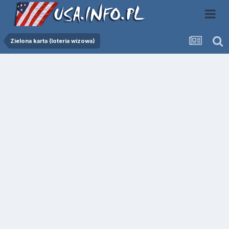
Zielona karta (loteria wizowa)