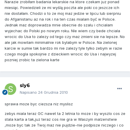
Narazie zrobiłam badania lekarskie na ktore czekam juz ponad
miesiąc. Powiedzieli ze mi wyślą poczta ale poki co jeszcze ich
nie dostałam. Chodzi o to ze moj maz jedzie w lipcu lub sierpniu
do Afganistanu az na rok i na ten czas mialam być w Polsce.
Jednak maz doprowadza mnie obecnie do szalu i chcialam
wyjechac do Polski po nowym roku. NIe wiem czy bede chciala
wrocic do Usa to zalezy od tego czy maz zmieni sie na lepsze. No
ale jak mowilam minimalnie rok bylabym w Polsce. Na zielonej
karcie w sumie tak bardzo mi nie zalezy tyle tylko zebym w razie
czego mogla spokojnie z dzieckiem wrocic do Usa i najwyzej
pozniej zrobic ta zielona karte
sly6
Napisano
24 Grudnia 2010
sprawa moze byc ciezsza niz myslisz
zebys miala teraz GC nawet ta 2 letnia to moze i by wyszlo cos ze
stala karta a tak,juz teraz cos nie gra w Waszym malzenstwie
,moze byc tak ze Twoj maz nie pujdzie-nie podpisze niczego i co