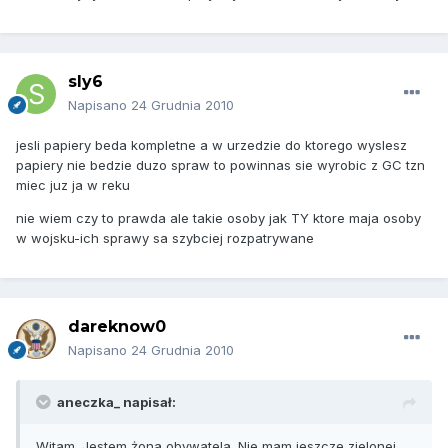
sly6
Napisano
24 Grudnia 2010
jesli papiery beda kompletne a w urzedzie do ktorego wyslesz
papiery nie bedzie duzo spraw to powinnas sie wyrobic z GC tzn
miec juz ja w reku
nie wiem czy to prawda ale takie osoby jak TY ktore maja osoby
w wojsku-ich sprawy sa szybciej rozpatrywane
dareknow0
Napisano
24 Grudnia 2010
aneczka_ napisał:
Witam. Jestem żona obywatela. Nie mam jeszcze zielonej