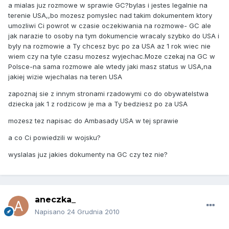
a mialas juz rozmowe w sprawie GC?bylas i jestes legalnie na
terenie USA,,bo mozesz pomyslec nad takim dokumentem ktory
umozliwi Ci powrot w czasie oczekiwania na rozmowe- GC ale
jak narazie to osoby na tym dokumencie wracaly szybko do USA i
byly na rozmowie a Ty chcesz byc po za USA az 1 rok wiec nie
wiem czy na tyle czasu mozesz wyjechac.Moze czekaj na GC w
Polsce-na sama rozmowe ale wtedy jaki masz status w USA,na
jakiej wizie wjechalas na teren USA
zapoznaj sie z innym stronami rzadowymi co do obywatelstwa
dziecka jak 1 z rodzicow je ma a Ty bedziesz po za USA
mozesz tez napisac do Ambasady USA w tej sprawie
a co Ci powiedzili w wojsku?
wyslalas juz jakies dokumenty na GC czy tez nie?
aneczka_
Napisano
24 Grudnia 2010