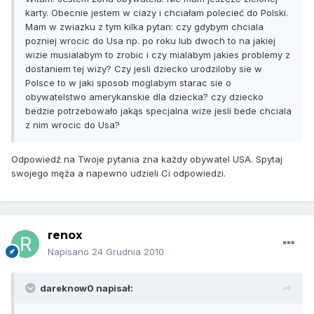
karty. Obecnie jestem w ciazy i chciałam polecieć do Polski.
Mam w zwiazku z tym kilka pytan: czy gdybym chciala
pozniej wrocic do Usa np. po roku lub dwoch to na jakiej
wizie musialabym to zrobic i czy mialabym jakies problemy z
dostaniem tej wizy? Czy jesli dziecko urodziloby sie w
Polsce to w jaki sposob moglabym starac sie o
obywatelstwo amerykanskie dla dziecka? czy dziecko
bedzie potrzebowało jakąs specjalna wize jesli bede chciala
z nim wrocic do Usa?
Odpowiedź na Twoje pytania zna każdy obywatel USA. Spytaj
swojego męża a napewno udzieli Ci odpowiedzi.
renox
Napisano
24 Grudnia 2010
dareknow0 napisał: