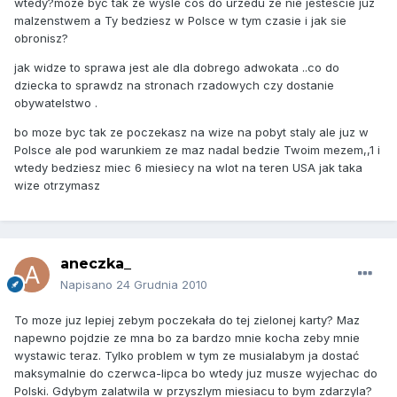
wtedy?moze byc tak ze wysle cos do urzedu ze nie jestescie juz
malzenstwem a Ty bedziesz w Polsce w tym czasie i jak sie
obronisz?
jak widze to sprawa jest ale dla dobrego adwokata ..co do
dziecka to sprawdz na stronach rzadowych czy dostanie
obywatelstwo .
bo moze byc tak ze poczekasz na wize na pobyt staly ale juz w
Polsce ale pod warunkiem ze maz nadal bedzie Twoim mezem,,1 i
wtedy bedziesz miec 6 miesiecy na wlot na teren USA jak taka
wize otrzymasz
aneczka_
Napisano
24 Grudnia 2010
To moze juz lepiej zebym poczekała do tej zielonej karty? Maz
napewno pojdzie ze mna bo za bardzo mnie kocha zeby mnie
wystawic teraz. Tylko problem w tym ze musialabym ja dostać
maksymalnie do czerwca-lipca bo wtedy juz musze wyjechac do
Polski. Gdybym zalatwila w przyszlym miesiacu to bym zdarzyla?