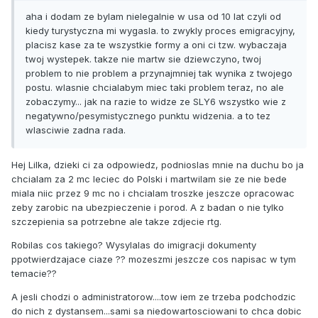
aha i dodam ze bylam nielegalnie w usa od 10 lat czyli od
kiedy turystyczna mi wygasla. to zwykly proces emigracyjny,
placisz kase za te wszystkie formy a oni ci tzw. wybaczaja
twoj wystepek. takze nie martw sie dziewczyno, twoj
problem to nie problem a przynajmniej tak wynika z twojego
postu. wlasnie chcialabym miec taki problem teraz, no ale
zobaczymy... jak na razie to widze ze SLY6 wszystko wie z
negatywno/pesymistycznego punktu widzenia. a to tez
wlasciwie zadna rada.
Hej Lilka, dzieki ci za odpowiedz, podnioslas mnie na duchu bo ja
chcialam za 2 mc leciec do Polski i martwilam sie ze nie bede
miala niic przez 9 mc no i chcialam troszke jeszcze opracowac
zeby zarobic na ubezpieczenie i porod. A z badan o nie tylko
szczepienia sa potrzebne ale takze zdjecie rtg.
Robilas cos takiego? Wysylalas do imigracji dokumenty
ppotwierdzajace ciaze ?? mozeszmi jeszcze cos napisac w tym
temacie??
A jesli chodzi o administratorow....tow iem ze trzeba podchodzic
do nich z dystansem...sami sa niedowartosciowani to chca dobic