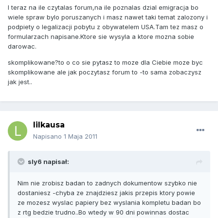
I teraz na ile czytalas forum,na ile poznalas dzial emigracja bo
wiele spraw bylo poruszanych i masz nawet taki temat zalozony i
podpiety o legalizacji pobytu z obywatelem USA.Tam tez masz o
formularzach napisane.Ktore sie wysyla a ktore mozna sobie
darowac.
skomplikowane?to o co sie pytasz to moze dla Ciebie moze byc
skomplikowane ale jak poczytasz forum to -to sama zobaczysz
jak jest..
lilkausa
Napisano
1 Maja 2011
sly6 napisał:
Nim nie zrobisz badan to zadnych dokumentow szybko nie
dostaniesz -chyba ze znajdziesz jakis przepis ktory powie
ze mozesz wyslac papiery bez wyslania kompletu badan bo
z rtg bedzie trudno..Bo wtedy w 90 dni powinnas dostac