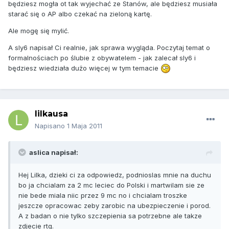
będziesz mogła ot tak wyjechać ze Stanów, ale będziesz musiała
starać się o AP albo czekać na zieloną kartę.
Ale mogę się mylić.
A sly6 napisał Ci realnie, jak sprawa wygląda. Poczytaj temat o
formalnościach po ślubie z obywatelem - jak zalecał sly6 i
będziesz wiedziała dużo więcej w tym temacie
lilkausa
Napisano
1 Maja 2011
aslica napisał:
Hej Lilka, dzieki ci za odpowiedz, podnioslas mnie na duchu
bo ja chcialam za 2 mc leciec do Polski i martwilam sie ze
nie bede miala niic przez 9 mc no i chcialam troszke
jeszcze opracowac zeby zarobic na ubezpieczenie i porod.
A z badan o nie tylko szczepienia sa potrzebne ale takze
zdjecie rtg.