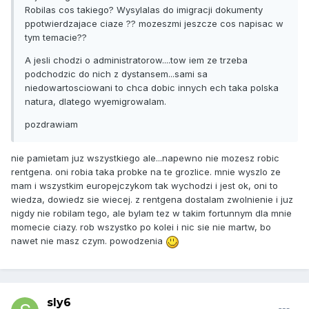
Robilas cos takiego? Wysylalas do imigracji dokumenty
ppotwierdzajace ciaze ?? mozeszmi jeszcze cos napisac w
tym temacie??
A jesli chodzi o administratorow....tow iem ze trzeba
podchodzic do nich z dystansem...sami sa
niedowartosciowani to chca dobic innych ech taka polska
natura, dlatego wyemigrowalam.
pozdrawiam
nie pamietam juz wszystkiego ale...napewno nie mozesz robic
rentgena. oni robia taka probke na te grozlice. mnie wyszlo ze
mam i wszystkim europejczykom tak wychodzi i jest ok, oni to
wiedza, dowiedz sie wiecej. z rentgena dostalam zwolnienie i juz
nigdy nie robilam tego, ale bylam tez w takim fortunnym dla mnie
momecie ciazy. rob wszystko po kolei i nic sie nie martw, bo
nawet nie masz czym. powodzenia
sly6