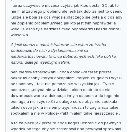
I teraz oczywiscie mozesz czytac jak ktos dostal GC,jak to
nie mial zadnego problemu ale jesli tak dobrze jest to czemu
ludzie sie boja ze cos wyjdzie,dlaczego sie pytaja o cos aby
nie poplenic problemu?wiec jak kto jest tym naprawde?a
wiec ile osob tyle bedziesz miec odpowiedzi i kazda dobra i
wlasciwa
A jesli chodzi o administratorow....to wiem ze trzeba
podchodzic do nich z dystansem...sami sa
niedowartosciowani to chca dobic innych ech taka polska
natura, dlatego wyemigrowalam.
heh niedowartosciowani i chca dobic>?a teraz prosze
pokaz mi osoby ktorym dokopalem,ktorych zrugalem i wyszli
bez pomocy ,,fakt nie pomoze sie wszystkim jak I Ty nie
pomozesz,,,chyba nie widzialas takich osob co sa nie
dowartosciowane a dokopuja innym osobom a do tego nie
pomagaja nic i zycze Ci z calego serca abys nie spotkala
takich osob jak ja mialem przyjemnosc i to zagranica takie
spotkalem a nie w Polsce--fakt mialem takie nieszczescie .
a to ze pisze jak pisze to chce kogos uchronic od pewnych
wpadek,od tego aby sie zastanowil nad pewnymi sprawami