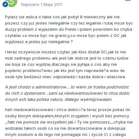
Napisano
1 Maja 2011
Pytasz sie aslica o takie cos jak pobyt 8 miesieczny ale nie
piszesz czy juz jestes nielegalnie czy tez legalnie i tutaj moze byc
duzyy problem z wyjazdem do Polski i potem powrotem bo chyba
czytalas co moze byc na granicy,co moze byc potem z GC jak
wyjdziesz a jestes juz nielegalnie ?
I teraz oczywiscie mozesz czytac jak ktos dostal GC,jak to nie
mial zadnego problemu ale jesli tak dobrze jest to czemu ludzie
sie boja ze cos wyjdzie,dlaczego sie pytaja o cos aby nie
poplenic problemu?wiec jak kto jest tym naprawde?a wiec ile
osob tyle bedziesz miec odpowiedzi i kazda dobra i wlasciwa
A jesli chodzi o administratorow....to wiem ze trzeba podchodzic
do nich z dystansem...sami sa niedowartosciowani to chca dobic
innych ech taka polska natura, dlatego wyemigrowalam.
heh niedowartosciowani i chca dobic>?a teraz prosze pokaz mi
osoby ktorym dokopalem,ktorych zrugalem i wyszli bez pomocy
,,fakt nie pomoze sie wszystkim jak I Ty nie pomozesz,,,chyba nie
widzialas takich osob co sa nie dowartosciowane a dokopuja
innym osobom a do tego nie pomagaja nic i zycze Ci z calego