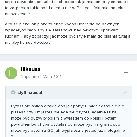
serca abys nie spotkala takich osob jak ja mialem przyjemnosc i
to zagranica takie spotkalem a nie w Polsce--fakt mialem takie
nieszczescie .
a to ze pisze jak pisze to chce kogos uchronic od pewnych
wpadek,od tego aby sie zastanowil nad pewnymi sprawami i
ruchami i aby zobaczyl jak moze byc i tyle mam do pisania tutaj a
nie aby komus dokopac
lilkausa
Napisano
1 Maja 2011
sly6 napisał:
Pytasz sie aslica o takie cos jak pobyt 8 miesieczny ale nie
piszesz czy juz jestes nielegalnie czy tez legalnie i tutaj
moze byc duzyy problem z wyjazdem do Polski i potem
powrotem bo chyba czytalas co moze byc na granicy,co
moze byc potem z GC jak wyjdziesz a jestes juz nielegalnie
?