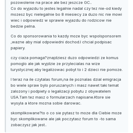
pozowolenie na prace ale bez jeszcze GC..
Co do wyjazdu to jestes legalnie nadal czy tez nie-od kiedy
mozesz byc nielegalnie bo 8 miesiecy za duzo nic nie mowi
wiec i odpowiedz w sprawie wyjazdu do rodzicow nie
bedzie pelna.
Co do sponsorowania to kazdy moze byc wspolsponsorem
,wazne aby mial odpowiedni dochod.I chcial podpisac
papiery.
czy ciaza pomaga?znajdziesz duzo odpowiedzi ze komus
pomoglo ale jak wyjdzie ze przylecialas na wize
turystycznej aby legalizowac pobyt to i 2 dzieci nie pomoze.
I teraz na ile czytalas forum,na ile poznalas dzial emigracja
bo wiele spraw bylo poruszanych i masz nawet taki temat
zalozony i podpiety o legalizacji pobytu z obywatelem
USA.Tam tez masz o formularzach napisane.Ktore sie
wysyla a ktore mozna sobie darowac.
skomplikowane?to o co sie pytasz to moze dla Ciebie moze
byc skomplikowane ale jak poczytasz forum to -to sama
zobaczysz jak jest..