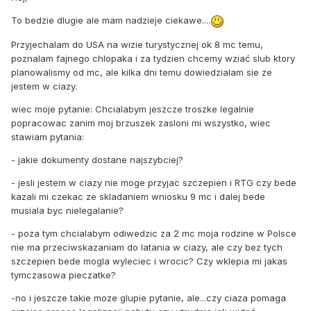
To bedzie dlugie ale mam nadzieje ciekawe....
Przyjechalam do USA na wizie turystycznej ok 8 mc temu,
poznalam fajnego chlopaka i za tydzien chcemy wziać slub ktory
planowalismy od mc, ale kilka dni temu dowiedzialam sie ze
jestem w ciazy.
wiec moje pytanie: Chcialabym jeszcze troszke legalnie
popracowac zanim moj brzuszek zasloni mi wszystko, wiec
stawiam pytania:
- jakie dokumenty dostane najszybciej?
- jesli jestem w ciazy nie moge przyjac szczepien i RTG czy bede
kazali mi czekac ze skladaniem wniosku 9 mc i dalej bede
musiala byc nielegalanie?
- poza tym chcialabym odiwedzic za 2 mc moja rodzine w Polsce
nie ma przeciwskazaniam do latania w ciazy, ale czy bez tych
szczepien bede mogla wyleciec i wrocic? Czy wklepia mi jakas
tymczasowa pieczatke?
-no i jeszcze takie moze glupie pytanie, ale...czy ciaza pomaga