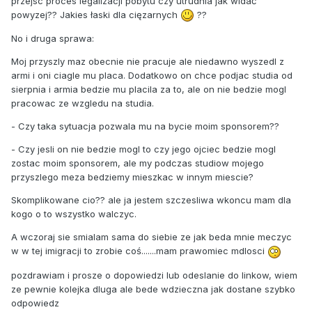
przejsc proces legalizacji pobytu czy utrudnia jak widać
powyzej?? Jakies łaski dla cięzarnych
??
No i druga sprawa:
Moj przyszly maz obecnie nie pracuje ale niedawno wyszedl z
armi i oni ciagle mu placa. Dodatkowo on chce podjac studia od
sierpnia i armia bedzie mu placila za to, ale on nie bedzie mogl
pracowac ze wzgledu na studia.
- Czy taka sytuacja pozwala mu na bycie moim sponsorem??
- Czy jesli on nie bedzie mogl to czy jego ojciec bedzie mogl
zostac moim sponsorem, ale my podczas studiow mojego
przyszlego meza bedziemy mieszkac w innym miescie?
Skomplikowane cio?? ale ja jestem szczesliwa wkoncu mam dla
kogo o to wszystko walczyc.
A wczoraj sie smialam sama do siebie ze jak beda mnie meczyc
w w tej imigracji to zrobie coś.......mam prawomiec mdlosci
pozdrawiam i prosze o dopowiedzi lub odeslanie do linkow, wiem
ze pewnie kolejka dluga ale bede wdzieczna jak dostane szybko
odpowiedz