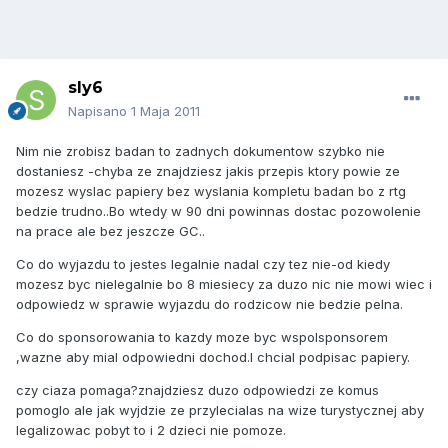
sly6
Napisano
1 Maja 2011
Nim nie zrobisz badan to zadnych dokumentow szybko nie
dostaniesz -chyba ze znajdziesz jakis przepis ktory powie ze
mozesz wyslac papiery bez wyslania kompletu badan bo z rtg
bedzie trudno..Bo wtedy w 90 dni powinnas dostac pozowolenie
na prace ale bez jeszcze GC..
Co do wyjazdu to jestes legalnie nadal czy tez nie-od kiedy
mozesz byc nielegalnie bo 8 miesiecy za duzo nic nie mowi wiec i
odpowiedz w sprawie wyjazdu do rodzicow nie bedzie pelna.
Co do sponsorowania to kazdy moze byc wspolsponsorem
,wazne aby mial odpowiedni dochod.I chcial podpisac papiery.
czy ciaza pomaga?znajdziesz duzo odpowiedzi ze komus
pomoglo ale jak wyjdzie ze przylecialas na wize turystycznej aby
legalizowac pobyt to i 2 dzieci nie pomoze.