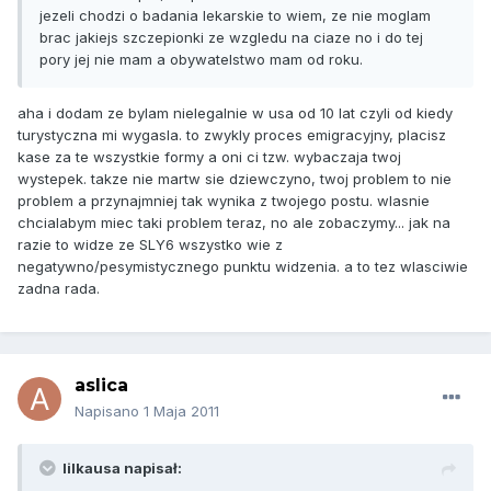
jezeli chodzi o badania lekarskie to wiem, ze nie moglam
brac jakiejs szczepionki ze wzgledu na ciaze no i do tej
pory jej nie mam a obywatelstwo mam od roku.
aha i dodam ze bylam nielegalnie w usa od 10 lat czyli od kiedy
turystyczna mi wygasla. to zwykly proces emigracyjny, placisz
kase za te wszystkie formy a oni ci tzw. wybaczaja twoj
wystepek. takze nie martw sie dziewczyno, twoj problem to nie
problem a przynajmniej tak wynika z twojego postu. wlasnie
chcialabym miec taki problem teraz, no ale zobaczymy... jak na
razie to widze ze SLY6 wszystko wie z
negatywno/pesymistycznego punktu widzenia. a to tez wlasciwie
zadna rada.
aslica
Napisano
1 Maja 2011
lilkausa napisał: