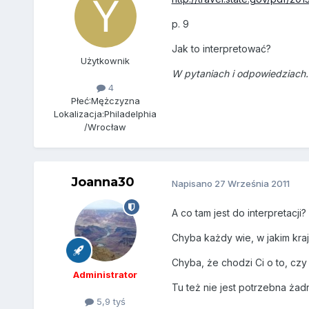
p. 9
Jak to interpretować?
Użytkownik
W pytaniach i odpowiedziach.
4
Płeć:
Mężczyzna
Lokalizacja:
Philadelphia
/Wrocław
Joanna30
Napisano
27 Września 2011
A co tam jest do interpretacji?
Chyba każdy wie, w jakim kraj
Chyba, że chodzi Ci o to, czy
Administrator
Tu też nie jest potrzebna żad
5,9 tyś