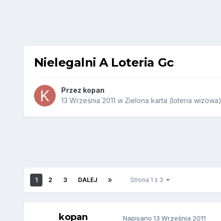
Nielegalni A Loteria Gc
Przez
kopan
13 Września 2011
w
Zielona karta (loteria wizowa
1
2
3
DALEJ
Strona 1 z 3
kopan
Napisano
13 Września 2011