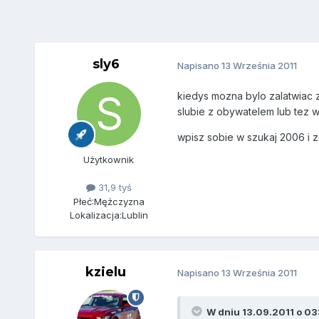
sly6
Napisano
13 Września 2011
kiedys mozna bylo zalatwiac z
slubie z obywatelem lub tez w
wpisz sobie w szukaj 2006 i z
Użytkownik
31,9 tyś
Płeć:
Mężczyzna
Lokalizacja:
Lublin
kzielu
Napisano
13 Września 2011
W dniu 13.09.2011 o 03