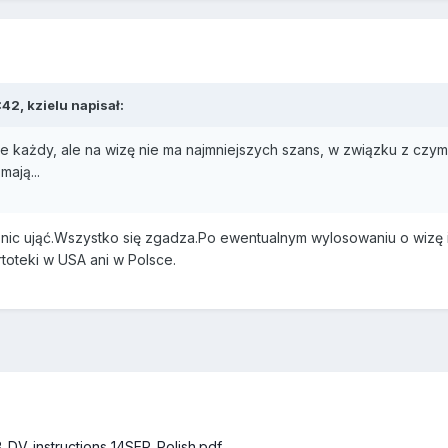
42, kzielu napisał:
ie każdy, ale na wizę nie ma najmniejszych szans, w związku z czy
mają...
,nic ująć.Wszystko się zgadza.Po ewentualnym wylosowaniu o wizę i
toteki w USA ani w Polsce.
13_DV_instructions_14SEP_Polish.pdf