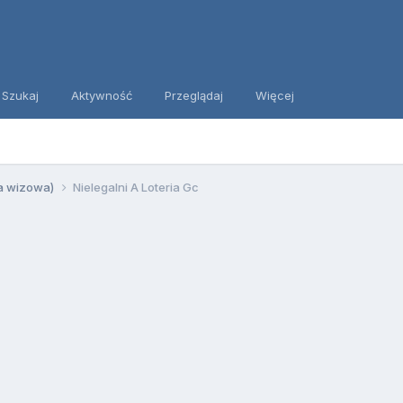
Szukaj
Aktywność
Przeglądaj
Więcej
ia wizowa)
Nielegalni A Loteria Gc