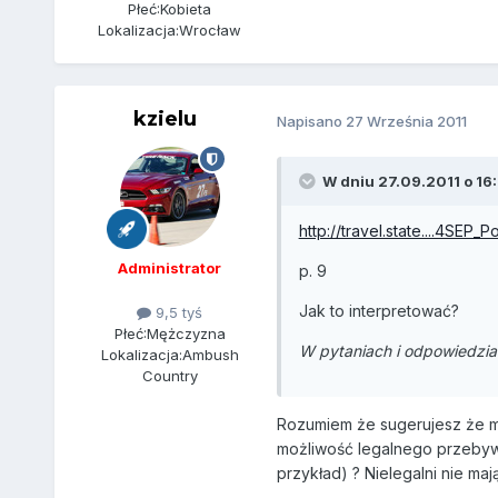
Płeć:
Kobieta
Lokalizacja:
Wrocław
kzielu
Napisano
27 Września 2011
W dniu 27.09.2011 o 16:
http://travel.state....4SEP_P
Administrator
p. 9
Jak to interpretować?
9,5 tyś
Płeć:
Mężczyzna
W pytaniach i odpowiedzia
Lokalizacja:
Ambush
Country
Rozumiem że sugerujesz że m
możliwość legalnego przebywan
przykład) ? Nielegalni nie maj