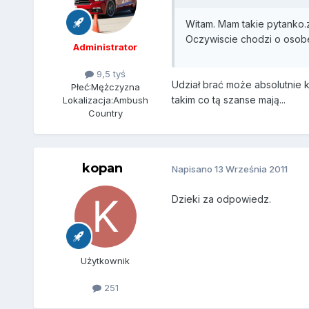
Witam. Mam takie pytanko.
Oczywiscie chodzi o osobe 
Administrator
9,5 tyś
Udział brać może absolutnie 
Płeć:
Mężczyzna
takim co tą szanse mają...
Lokalizacja:
Ambush
Country
kopan
Napisano
13 Września 2011
Dzieki za odpowiedz.
Użytkownik
251