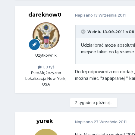
dareknow0
Napisano
13 Września 2011
W dniu 13.09.2011 o 09:
Udział brać może absolutn
miejsce takim co tą szanse 
Użytkownik
1,3 tyś
Do tej odpowiedzi nic dodać 
Płeć:
Mężczyzna
można mieć "zapapranej " kar
Lokalizacja:
New York,
USA
2 tygodnie później...
yurek
Napisano
27 Września 2011
http://travel.state.gov/pdf/20