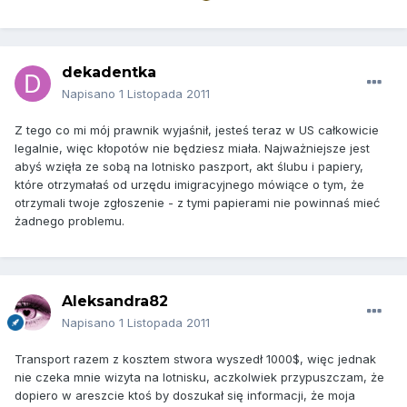
dekadentka
Napisano
1 Listopada 2011
Z tego co mi mój prawnik wyjaśnił, jesteś teraz w US całkowicie
legalnie, więc kłopotów nie będziesz miała. Najważniejsze jest
abyś wzięła ze sobą na lotnisko paszport, akt ślubu i papiery,
które otrzymałaś od urzędu imigracyjnego mówiące o tym, że
otrzymali twoje zgłoszenie - z tymi papierami nie powinnaś mieć
żadnego problemu.
Aleksandra82
Napisano
1 Listopada 2011
Transport razem z kosztem stwora wyszedł 1000$, więc jednak
nie czeka mnie wizyta na lotnisku, aczkolwiek przypuszczam, że
dopiero w areszcie ktoś by doszukał się informacji, że moja