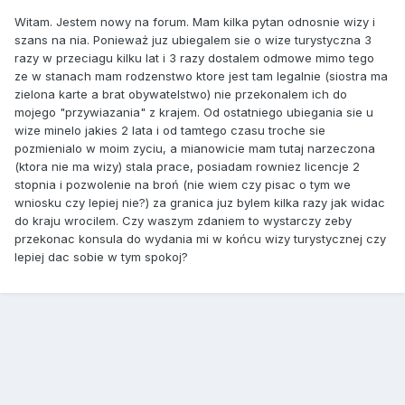
Witam. Jestem nowy na forum. Mam kilka pytan odnosnie wizy i
szans na nia. Ponieważ juz ubiegalem sie o wize turystyczna 3
razy w przeciagu kilku lat i 3 razy dostalem odmowe mimo tego
ze w stanach mam rodzenstwo ktore jest tam legalnie (siostra ma
zielona karte a brat obywatelstwo) nie przekonalem ich do
mojego "przywiazania" z krajem. Od ostatniego ubiegania sie u
wize minelo jakies 2 lata i od tamtego czasu troche sie
pozmienialo w moim zyciu, a mianowicie mam tutaj narzeczona
(ktora nie ma wizy) stala prace, posiadam rowniez licencje 2
stopnia i pozwolenie na broń (nie wiem czy pisac o tym we
wniosku czy lepiej nie?) za granica juz bylem kilka razy jak widac
do kraju wrocilem. Czy waszym zdaniem to wystarczy zeby
przekonac konsula do wydania mi w końcu wizy turystycznej czy
lepiej dac sobie w tym spokoj?