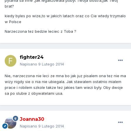
pytania sa inne ,jak legalizowala pobyt Twoja siostra,jak Twoj
brat?
kiedy byles po wize,to w jakich latach oraz co Cie wtedy trzymalo
w Polsce
Narzeczona tez bedzie leciec z Toba ?
fighter24
Napisano
9 Lutego 2014
Nie, narzeczona nie leci ze mna bo jak juz pisalem ona tez nie ma
wizy nigdy sie o nia nie ubiegala. Jak stawalem ostatnio mialem
prace i robilem szkole takze tez jakies tam wiezi byly. Oby dwoje
sa po slubie z obywatelami usa.
Joanna30
Napisano
9 Lutego 2014