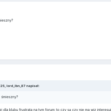
mieszny?
25, lord_lbn_87 napisał:
ć śmieszny?
la klubu frustrata na tym forum: to czy są czy nie ma wiz interesuje