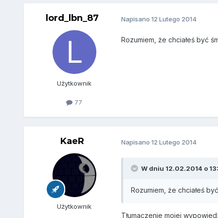
lord_lbn_87
Napisano
12 Lutego 2014
Rozumiem, że chciałeś być ś
Użytkownik
77
KaeR
Napisano
12 Lutego 2014
W dniu 12.02.2014 o 13:
Rozumiem, że chciałeś by
Użytkownik
Tłumaczenie mojej wypowiedzi d