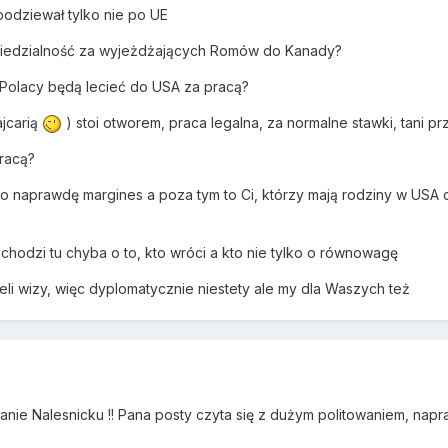
podziewał tylko nie po UE
wiedzialność za wyjeżdżających Romów do Kanady?
 Polacy będą lecieć do USA za pracą?
jcarią
) stoi otworem, praca legalna, za normalne stawki, tani pr
pracą?
to naprawdę margines a poza tym to Ci, którzy mają rodziny w USA c
 chodzi tu chyba o to, kto wróci a kto nie tylko o równowagę
li wizy, więc dyplomatycznie niestety ale my dla Waszych też
anie Nalesnicku !! Pana posty czyta się z dużym politowaniem, napr