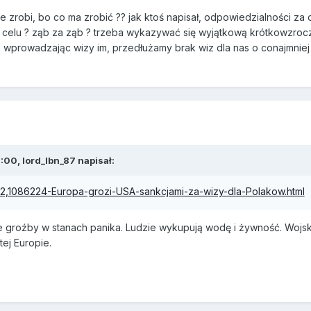
 nie zrobi, bo co ma zrobić ?? jak ktoś napisał, odpowiedzialności z
 celu ? ząb za ząb ? trzeba wykazywać się wyjątkową krótkowzroc
. wprowadzając wizy im, przedłużamy brak wiz dla nas o conajmniej
00, lord_lbn_87 napisał:
9102,1086224-Europa-grozi-USA-sankcjami-za-wizy-dla-Polakow.html
a te groźby w stanach panika. Ludzie wykupują wodę i żywność. Woj
ej Europie.