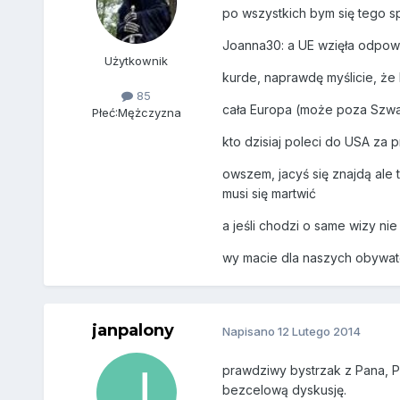
po wszystkich bym się tego s
Joanna30: a UE wzięła odpo
Użytkownik
kurde, naprawdę myślicie, że
85
cała Europa (może poza Szwa
Płeć:
Mężczyzna
kto dzisiaj poleci do USA za 
owszem, jacyś się znajdą ale 
musi się martwić
a jeśli chodzi o same wizy nie
wy macie dla naszych obywate
janpalony
Napisano
12 Lutego 2014
prawdziwy bystrzak z Pana, P
bezcelową dyskusję.