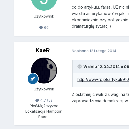
co do artykułu. farsa, UE nic
wiz dla amerykanów ? w jakim
Użytkownik
ekonomicznie czy politycznie
dramaturgię sytuacji)
66
KaeR
Napisano
12 Lutego 2014
W dniu 12.02.2014 o 09:
http://www.rp.pl/artykul/
Użytkownik
Z ostatniej chwili: z uwagi n
4,7 tyś
zaprowadzenia demokracji w t
Płeć:
Mężczyzna
Lokalizacja:
Hampton
Roads