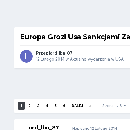
Europa Grozi Usa Sankcjami Z
Przez
lord_lbn_87
12 Lutego 2014
w
Aktualne wydarzenia w USA
1
2
3
4
5
6
DALEJ
Strona 1 z 6
lord_lbn_87
Napisano
12 Lutego 2014