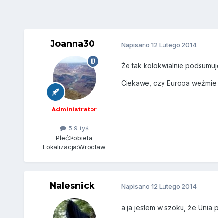
Joanna30
Napisano
12 Lutego 2014
Że tak kolokwialnie podsumuję 
Ciekawe, czy Europa weźmie t
Administrator
5,9 tyś
Płeć:
Kobieta
Lokalizacja:
Wrocław
Nalesnick
Napisano
12 Lutego 2014
a ja jestem w szoku, że Unia 