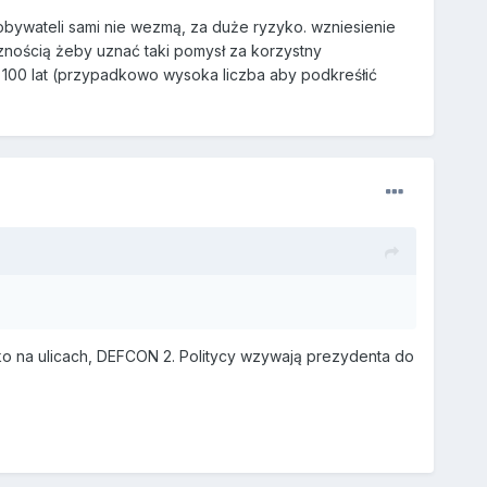
a obywateli sami nie wezmą, za duże ryzyko. wzniesienie
znością żeby uznać taki pomysł za korzystny
 100 lat (przypadkowo wysoka liczba aby podkreśłić
sko na ulicach, DEFCON 2. Politycy wzywają prezydenta do