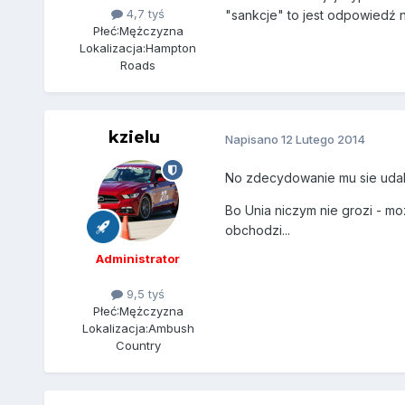
4,7 tyś
"sankcje" to jest odpowiedź n
Płeć:
Mężczyzna
Lokalizacja:
Hampton
Roads
kzielu
Napisano
12 Lutego 2014
No zdecydowanie mu sie udalo
Bo Unia niczym nie grozi - mo
obchodzi...
Administrator
9,5 tyś
Płeć:
Mężczyzna
Lokalizacja:
Ambush
Country