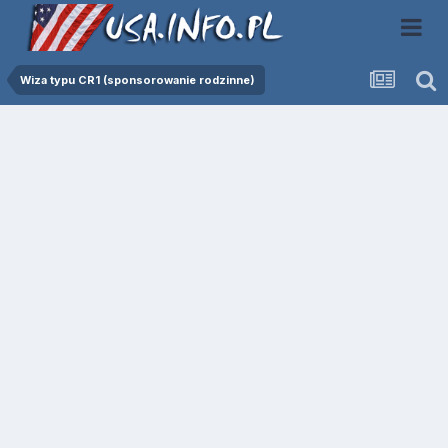
Wiza typu CR1 (sponsorowanie rodzinne)