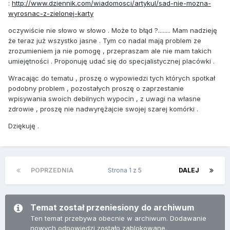
:
http://www.dziennik.com/wiadomosci/artykul/sad-nie-mozna-
wyrosnac-z-zielonej-karty
oczywiście nie słowo w słowo . Może to błąd ?........ Mam nadzieję
że teraz już wszystko jasne . Tym co nadal mają problem ze
zrozumieniem ja nie pomogę , przepraszam ale nie mam takich
umiejętności . Proponuję udać się do specjalistycznej placówki .
Wracając do tematu , proszę o wypowiedzi tych których spotkał
podobny problem , pozostałych proszę o zaprzestanie
wpisywania swoich debilnych wypocin , z uwagi na własne
zdrowie , proszę nie nadwyrężajcie swojej szarej komórki .
Dziękuję .
POPRZEDNIA
Strona 1 z 5
DALEJ
Temat został przeniesiony do archiwum
Ten temat przebywa obecnie w archiwum. Dodawanie
nowych odpowiedzi zostało zablokowane.