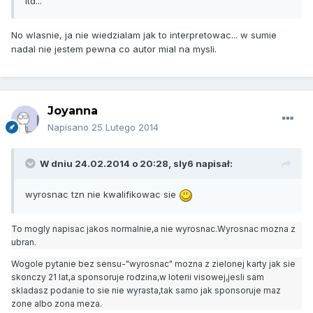
itd...
No wlasnie, ja nie wiedzialam jak to interpretowac... w sumie
nadal nie jestem pewna co autor mial na mysli.
Joyanna
Napisano
25 Lutego 2014
W dniu 24.02.2014 o 20:28, sly6 napisał:
wyrosnac tzn nie kwalifikowac sie
To mogly napisac jakos normalnie,a nie wyrosnac.Wyrosnac mozna z
ubran.
Wogole pytanie bez sensu-"wyrosnac" mozna z zielonej karty jak sie
skonczy 21 lat,a sponsoruje rodzina,w loterii visowej,jesli sam
skladasz podanie to sie nie wyrasta,tak samo jak sponsoruje maz
zone albo zona meza.