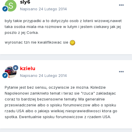
sly6
Napisano
24 Lutego 2014
byly takie przypadki a to dotyczylo osob z loterii wizowej.nawet
taka osoba miala-ma rozmowe w lutym i jestem ciekawy jak jej
poszlo z jej Corka.
wyrosnac tzn nie kwalifikowac sie
kzielu
Napisano
24 Lutego 2014
Pytanie jest bez sensu, oczywiscie ze mozna. Koledzie
Napoleonowi zamknieto temat i teraz sie "rzuca" zakladajac
coraz to bardziej bezsensowne tematy. Ma generalnie
przeswiadczenie albo o spisku forumowiczow albo o spisku
rzadu USA albo o jakiejs wielkiej niesprawiedliwosci ktora go
spotka. Ewentualnie spisku forumowiczow z rzadem USA.