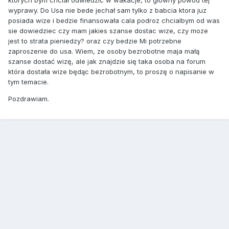
ktorych bym chciał odwiedzic w wakacje, to głowny powod tej
wyprawy. Do Usa nie bede jechał sam tylko z babcia ktora juz
posiada wize i bedzie finansowała cala podroz chcialbym od was
sie dowiedziec czy mam jakies szanse dostac wize, czy moze
jest to strata pieniedzy? oraz czy bedzie Mi potrzebne
zaproszenie do usa. Wiem, ze osoby bezrobotne maja małą
szanse dostać wizę, ale jak znajdzie się taka osoba na forum
która dostała wize będąc bezrobotnym, to proszę o napisanie w
tym temacie.
Pozdrawiam.