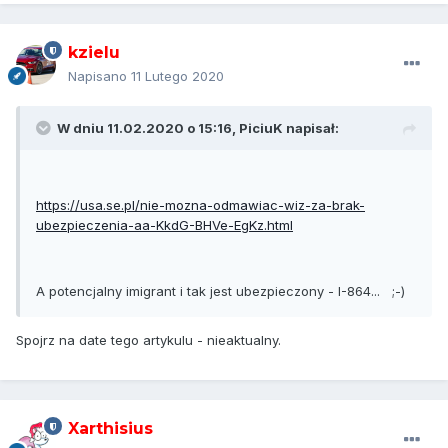
kzielu
Napisano
11 Lutego 2020
W dniu 11.02.2020 o 15:16,
PiciuK
napisał:
https://usa.se.pl/nie-mozna-odmawiac-wiz-za-brak-
ubezpieczenia-aa-KkdG-BHVe-EgKz.html
A potencjalny imigrant i tak jest ubezpieczony -
I-864... ;-)
Spojrz na date tego artykulu - nieaktualny.
Xarthisius