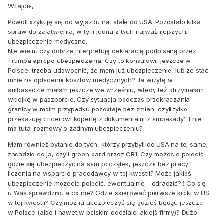
Witajcie,
Powoli szykuję się do wyjazdu na stałe do USA. Pozostało kilka
spraw do załatwienia, w tym jedna z tych najważniejszych:
ubezpieczenie medyczne.
Nie wiem, czy dobrze interpretuję deklarację podpisaną przez
Trumpa apropo ubezpieczenia. Czy to konsulowi, jeszcze w
Polsce, trzeba udowodnić, że mam już ubezpieczenie, lub że stać
mnie na opłacenie kosztów medycznych? Ja wizytę w
ambasadzie miałam jeszcze we wrześniu, wtedy też otrzymałam
wklejkę w paszporcie. Czy sytuacja podczas przekraczania
granicy w moim przypadku pozostaje bez zmian, czyli tylko
przekazuję oficerowi kopertę z dokumentami z ambasady? I nie
ma tutaj rozmowy o żadnym ubezpieczeniu?
Mam również pytanie do tych, którzy przybyli do USA na tej samej
zasadzie co ja, czyli green card przez CR1. Czy możecie polecić
gdzie się ubezpieczyć na sam początek, jeszcze bez pracy i
liczenia na wsparcie pracodawcy w tej kwestii? Może jakieś
ubezpieczenie możecie polecić, ewentualnie - odradzić?;) Co się
u Was sprawdziło, a co nie? Gdzie skierować pierwsze kroki w US
w tej kwestii? Czy można ubezpieczyć się gdzieś będąc jeszcze
w Polsce (albo i nawet w polskim oddziale jakiejś firmy)? Dużo