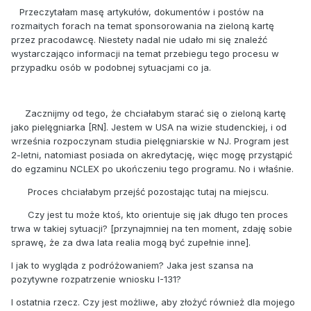
Przeczytałam masę artykułów, dokumentów i postów na
rozmaitych forach na temat sponsorowania na zieloną kartę
przez pracodawcę. Niestety nadal nie udało mi się znaleźć
wystarczająco informacji na temat przebiegu tego procesu w
przypadku osób w podobnej sytuacjami co ja.
Zacznijmy od tego, że chciałabym starać się o zieloną kartę
jako pielęgniarka [RN]. Jestem w USA na wizie studenckiej, i od
września rozpoczynam studia pielęgniarskie w NJ. Program jest
2-letni, natomiast posiada on akredytację, więc mogę przystąpić
do egzaminu NCLEX po ukończeniu tego programu. No i właśnie.
Proces chciałabym przejść pozostając tutaj na miejscu.
Czy jest tu może ktoś, kto orientuje się jak długo ten proces
trwa w takiej sytuacji? [przynajmniej na ten moment, zdaję sobie
sprawę, że za dwa lata realia mogą być zupełnie inne].
I jak to wygląda z podróżowaniem? Jaka jest szansa na
pozytywne rozpatrzenie wniosku I-131?
I ostatnia rzecz. Czy jest możliwe, aby złożyć również dla mojego