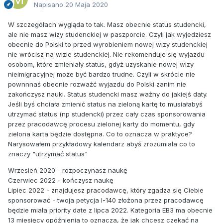
Napisano
20 Maja 2020
W szczegółach wygląda to tak. Masz obecnie status studencki,
ale nie masz wizy studenckiej w paszporcie. Czyli jak wyjedziesz
obecnie do Polski to przed wyrobieniem nowej wizy studenckiej
nie wrócisz na wizie studenckiej. Nie rekomenduje się wyjazdu
osobom, które zmieniały status, gdyż uzyskanie nowej wizy
nieimigracyjnej może być bardzo trudne. Czyli w skrócie nie
pownnnaś obecnie rozważć wyjazdu do Polski zanim nie
zakończysz nauki. Status studencki masz ważny do jakiejś daty.
Jeśli byś chciała zmienić status na zieloną kartę to musiałabyś
utrzymać status (np studencki) przez cały czas sponsorowania
przez pracodawcę procesu zielonej karty do momentu, gdy
zielona karta będzie dostępna. Co to oznacza w praktyce?
Narysowałem przykładowy kalendarz abyś zrozumiała co to
znaczy "utrzymać status"
Wrzesień 2020 - rozpoczynasz naukę
Czerwiec 2022 - kończysz naukę
Lipiec 2022 - znajdujesz pracodawcę, który zgadza się Ciebie
sponsorować - twoja petycja I-140 złożona przez pracodawcę
będzie miała priority date z lipca 2022. Kategoria EB3 ma obecnie
13 miesięcy opóźnienia to oznacza, że jak chcesz czekać na