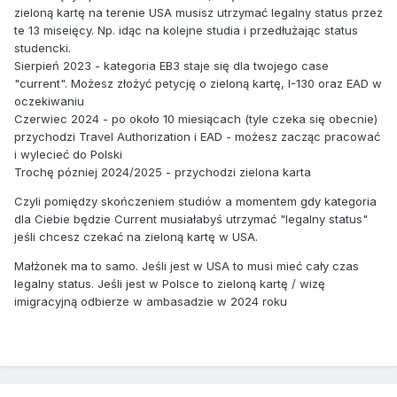
zieloną kartę na terenie USA musisz utrzymać legalny status przez
te 13 miseięcy. Np. idąc na kolejne studia i przedłużając status
studencki.
Sierpień 2023 - kategoria EB3 staje się dla twojego case
"current". Możesz złożyć petycję o zieloną kartę, I-130 oraz EAD w
oczekiwaniu
Czerwiec 2024 - po około 10 miesiącach (tyle czeka się obecnie)
przychodzi Travel Authorization i EAD - możesz zacząc pracować
i wylecieć do Polski
Trochę pózniej 2024/2025 - przychodzi zielona karta
Czyli pomiędzy skończeniem studiów a momentem gdy kategoria
dla Ciebie będzie Current musiałabyś utrzymać "legalny status"
jeśli chcesz czekać na zieloną kartę w USA.
Małżonek ma to samo. Jeśli jest w USA to musi mieć cały czas
legalny status. Jeśli jest w Polsce to zieloną kartę / wizę
imigracyjną odbierze w ambasadzie w 2024 roku