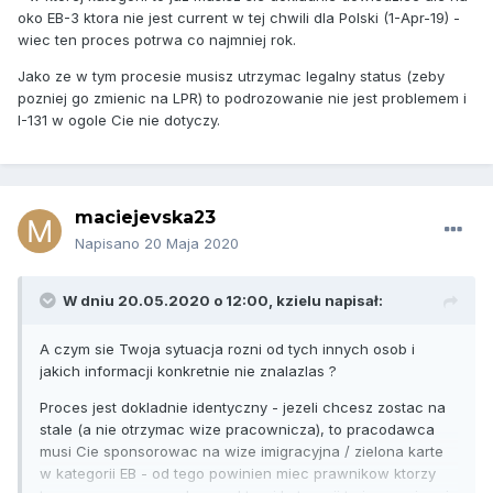
oko EB-3 ktora nie jest current w tej chwili dla Polski (1-Apr-19) -
wiec ten proces potrwa co najmniej rok.
Jako ze w tym procesie musisz utrzymac legalny status (zeby
pozniej go zmienic na LPR) to podrozowanie nie jest problemem i
I-131 w ogole Cie nie dotyczy.
maciejevska23
Napisano
20 Maja 2020
W dniu 20.05.2020 o 12:00,
kzielu
napisał:
A czym sie Twoja sytuacja rozni od tych innych osob i
jakich informacji konkretnie nie znalazlas ?
Proces jest dokladnie identyczny - jezeli chcesz zostac na
stale (a nie otrzymac wize pracownicza), to pracodawca
musi Cie sponsorowac na wize imigracyjna / zielona karte
w kategorii EB - od tego powinien miec prawnikow ktorzy