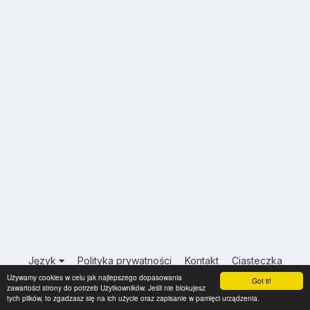
Język
Polityka prywatności
Kontakt
Ciasteczka
Używamy cookies w celu jak najlepszego dopasowania
USA.INFO.PL
Got it!
zawartości strony do potrzeb Użytkowników. Jeśli nie blokujesz
Powered by Invision Community
tych plików, to zgadzasz się na ich użycie oraz zapisanie w pamięci urządzenia.