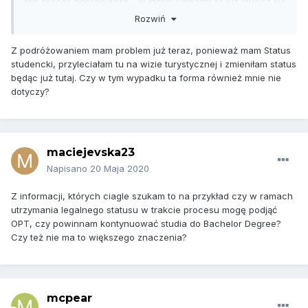
ten proces poprowadza - w ktorej kategorii to juz musisz sie
dokladnie dowiedziec ale na oko EB-3 ktora nie jest current
Rozwiń
w tej chwili dla Polski (1-Apr-19) - wiec ten proces potrwa
co najmniej rok.
Z podróżowaniem mam problem już teraz, ponieważ mam Status
studencki, przyleciałam tu na wizie turystycznej i zmieniłam status
Jako ze w tym procesie musisz utrzymac legalny status
będąc już tutaj. Czy w tym wypadku ta forma również mnie nie
(zeby pozniej go zmienic na LPR) to podrozowanie nie jest
dotyczy?
problemem i I-131 w ogole Cie nie dotyczy.
maciejevska23
Napisano
20 Maja 2020
Z informacji, których ciagle szukam to na przykład czy w ramach
utrzymania legalnego statusu w trakcie procesu mogę podjąć
OPT, czy powinnam kontynuować studia do Bachelor Degree?
Czy też nie ma to większego znaczenia?
mcpear