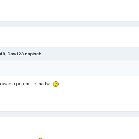
:49,
Daw123
napisał:
osowac a potem sie martw.