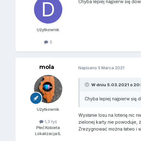
Chyba lepiej najpierw się do
Użytkownik
3
mola
Napisano
5 Marca 2021
W dniu 5.03.2021 o 20
Chyba lepiej najpierw się
Użytkownik
Wysłanie losu na loterię nic 
1,3 tyś
zielonej karty nie powoduje, ż
Płeć:
Kobieta
Zrezygnować można łatwo i w k
Lokalizacja:
IL