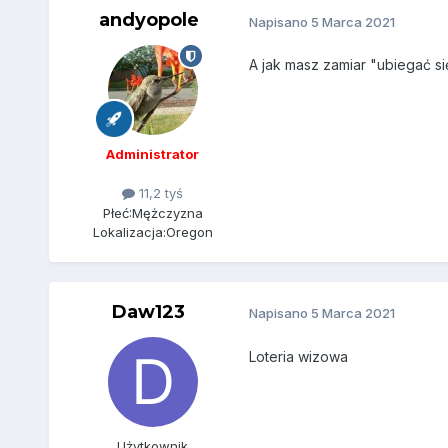
andyopole
Napisano
5 Marca 2021
A jak masz zamiar "ubiegać si
Administrator
11,2 tyś
Płeć:
Mężczyzna
Lokalizacja:
Oregon
Daw123
Napisano
5 Marca 2021
Loteria wizowa
Użytkownik