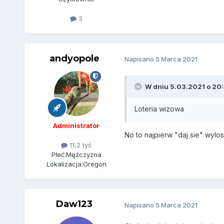
3
andyopole
Napisano
5 Marca 2021
W dniu 5.03.2021 o 20
Loteria wizowa
Administrator
No to najpierw "daj sie" wyl
11,2 tyś
Płeć:
Mężczyzna
Lokalizacja:
Oregon
Daw123
Napisano
5 Marca 2021