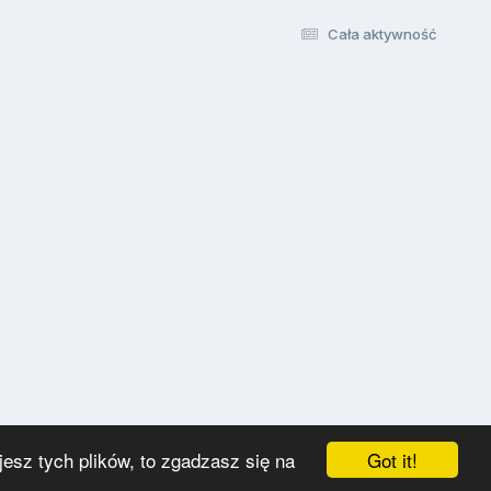
Cała aktywność
Got it!
esz tych plików, to zgadzasz się na