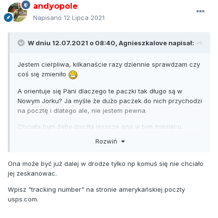
andyopole
Napisano
12 Lipca 2021
W dniu 12.07.2021 o 08:40,
Agnieszkalove
napisał:
Jestem cierpliwa, kilkanaście razy dziennie sprawdzam czy
coś się zmieniło
A orientuje się Pani dlaczego te paczki tak długo są w
Nowym Jorku? Ja myśle że dużo paczek do nich przychodzi
na pocztę i dlatego ale, nie jestem pewna.
Chciała bym żeby doszła jeszcze ona w tym miesiącu.
Rozwiń
Ona może być już dalej w drodze tylko np komuś się nie chciało
jej zeskanowac.
Wpisz "tracking number" na stronie amerykańskiej poczty
usps.com.