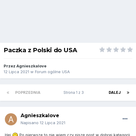
Paczka z Polski do USA
Przez
Agnieszkalove
12 Lipca 2021
w
Forum ogólne USA
POPRZEDNIA
Strona 1 z 3
DALEJ
Agnieszkalove
Napisano
12 Lipca 2021
Hej
Po pierwsze to nie wiem czy piszę post w dobrej kategorii