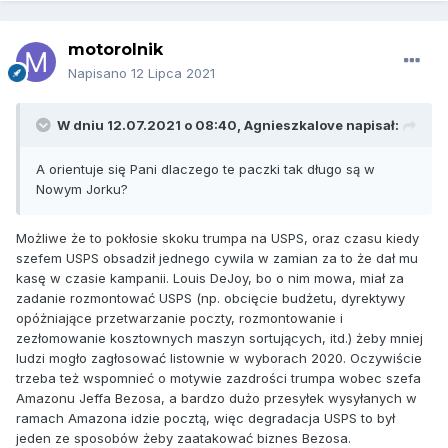
motorolnik
Napisano
12 Lipca 2021
W dniu 12.07.2021 o 08:40,
Agnieszkalove
napisał:
A orientuje się Pani dlaczego te paczki tak długo są w
Nowym Jorku?
Możliwe że to pokłosie skoku trumpa na USPS, oraz czasu kiedy
szefem USPS obsadził jednego cywila w zamian za to że dał mu
kasę w czasie kampanii. Louis DeJoy, bo o nim mowa, miał za
zadanie rozmontować USPS (np. obcięcie budżetu, dyrektywy
opóżniające przetwarzanie poczty, rozmontowanie i
zezłomowanie kosztownych maszyn sortujących, itd.) żeby mniej
ludzi mogło zagłosować listownie w wyborach 2020. Oczywiście
trzeba też wspomnieć o motywie zazdrości trumpa wobec szefa
Amazonu Jeffa Bezosa, a bardzo dużo przesyłek wysyłanych w
ramach Amazona idzie pocztą, więc degradacja USPS to był
jeden ze sposobów żeby zaatakować biznes Bezosa.