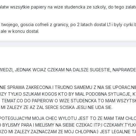
zalatw wszsytkie papiery na wize studencka ze szkoly, do tego zal
ego, goscia cofneli z granicy, po 2 latach dostal L1 i byly cyrki b
ale w koncu dostal.
IEDZI, JEDNAK WCIAZ CZEKAM NA DALSZE SUGESTIE, NAPRAWDE
NIE SPRAWA ZAKRECONA I TRUDNO SAMEMU Z NIA SIE UPORAC.NI
IZY TYLKO SZUKAM KOGOS KTO BY MIAL PODOBNA SYTUACJE, K
 TEMAT.CO DO PAPIEROW O WIZE STUDENCKA TO MAM WSZYTSKI
 ZALEZY ZE AZ ZAL SERCE SCISKA JESLI NIE UDA SIE.
OTEGUJACYM MOJA CHEC WYLOTU JEST TO ZE MAM TAM CHLOP
YLISMY PARA I MIELISMY NA SIEBIE CZEKAC ITP.I CZEKAMY.TY
ZO MI ZALEZY.ZAZNACZAM ZE MOJ CHLOPINA:) JEST LEGALNIE T