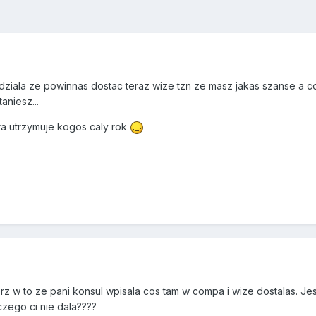
edziala ze powinnas dostac teraz wize tzn ze masz jakas szanse a co
aniesz...
ra utrzymuje kogos caly rok
z w to ze pani konsul wpisala cos tam w compa i wize dostalas. Jes
aczego ci nie dala????