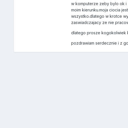
w komputerze zeby bylo ok i 
moim kierunku.moja ciocia jes
wszystko.dlatego w krotce wy
zaswiadczajacy ze nie pracow
dlatego prosze kogokolwiek 
pozdrawiam serdecznie i z go