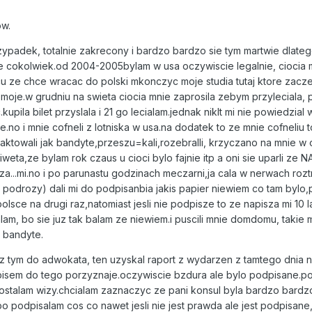
ow.
padek, totalnie zakrecony i bardzo bardzo sie tym martwie dlatego
 cokolwiek.od 2004-2005bylam w usa oczywiscie legalnie, ciocia mi
 ze chce wracac do polski mkonczyc moje studia tutaj ktore zacz
 moje.w grudniu na swieta ciocia mnie zaprosila zebym przyleciala
upila bilet przyslala i 21 go lecialam.jednak niklt mi nie powiedzi
no i mnie cofneli z lotniska w usa.na dodatek to ze mnie cofneliu 
raktowali jak bandyte,przeszu=kali,rozebralli, krzyczano na mnie 
iweta,ze bylam rok czaus u cioci bylo fajnie itp a oni sie uparli z
acza...mi.no i po parunastu godzinach meczarni,ja cala w nerwach ro
w podrozy) dali mi do podpisanbia jakis papier niewiem co tam bylo,
lsce na drugi raz,natomiast jesli nie podpisze to ze napisza mi 10
salam, bo sie juz tak balam ze niewiem.i puscili mnie domdomu, takie 
k bandyte.
a z tym do adwokata, ten uzyskal raport z wydarzen z tamtego dnia 
isem do tego porzyznaje.oczywiscie bzdura ale bylo podpisane.po
dostalam wizy.chcialam zaznaczyc ze pani konsul byla bardzo bardz
bo podpisalam cos co nawet jesli nie jest prawda ale jest podpisan