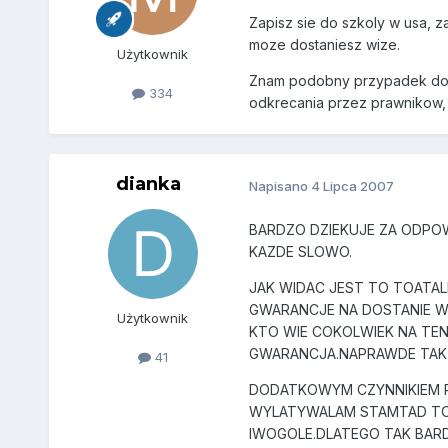
Zapisz sie do szkoly w usa, 
moze dostaniesz wize.
Użytkownik
Znam podobny przypadek do twoj
334
odkrecania przez prawnikow, 
dianka
Napisano
4 Lipca 2007
BARDZO DZIEKUJE ZA ODPOW
KAZDE SLOWO.
JAK WIDAC JEST TO TOATAL
GWARANCJE NA DOSTANIE W
Użytkownik
KTO WIE COKOLWIEK NA TEN
GWARANCJA.NAPRAWDE TAK MI
41
DODATKOWYM CZYNNIKIEM P
WYLATYWALAM STAMTAD TO B
IWOGOLE.DLATEGO TAK BARD