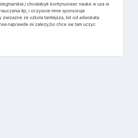
elegniarskie,i chcialabyk kontynuowac nauke w usa w
auczania itp, i oczysicie mnie sponsoruje
zwizazne ze szkola tamtejsza, list od adwokata
nse.naprawde mi zalezy,bo chce sie tam uczyc.