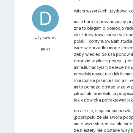
witam wszytskich uzytkownik
mam bardzo bezandziejny przy
zna to blagam o pomoc,o rade
ale zdecydowalam sie w koncu
Użytkownik
polski i kontynuowalam studia
wiec w porzadku moge leciec.k
41
zeby wleciec do usa ponownie.
gpodzin w jakims pokoju, pot
mnie.tlumaczylam ze lece na s
angielski.nawet nie dali tlum
(niespalam przeciez nic,a ni 
mi to pomoze dostac wize w po
jakos tak mi mowili.i ja podpi
tak czlowieka potraktowali ja
no ale nic, moja ciocia poszl
,popropstu ze sie swoim podp
sie o wize studencka ale nie
ze niestety nie dostane wizy 