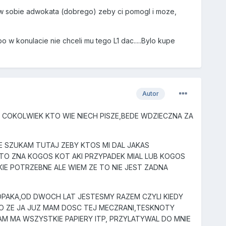
atw sobie adwokata (dobrego) zeby ci pomogl i moze,
o w konulacie nie chceli mu tego L1 dac.....Bylo kupe
Autor
 COKOLWIEK KTO WIE NIECH PISZE,BEDE WDZIECZNA ZA
E SZUKAM TUTAJ ZEBY KTOS MI DAL JAKAS
TO ZNA KOGOS KOT AKI PRZYPADEK MIAL LUB KOGOS
E POTRZEBNE ALE WIEM ZE TO NIE JEST ZADNA
AKA,OD DWOCH LAT JESTESMY RAZEM CZYLI KIEDY
LKO ZE JA JUZ MAM DOSC TEJ MECZRANI,TESKNOTY
AM MA WSZYSTKIE PAPIERY ITP, PRZYLATYWAL DO MNIE