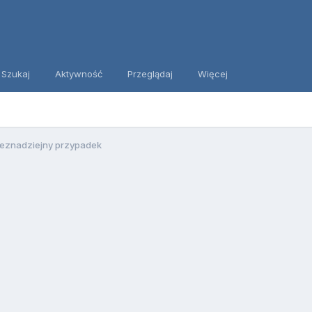
Szukaj
Aktywność
Przeglądaj
Więcej
eznadziejny przypadek