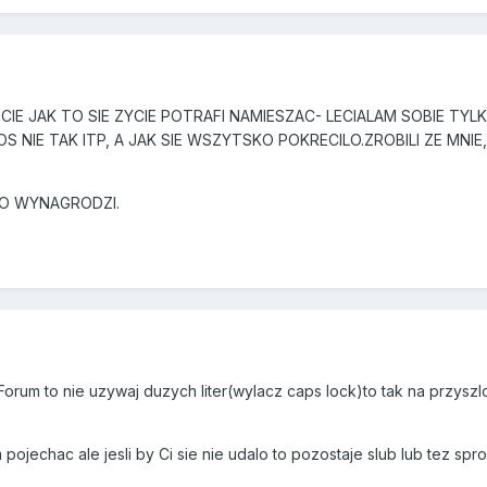
CIE JAK TO SIE ZYCIE POTRAFI NAMIESZAC- LECIALAM SOBIE TYL
 NIE TAK ITP, A JAK SIE WSZYTSKO POKRECILO.ZROBILI ZE MNIE
TO WYNAGRODZI.
Forum to nie uzywaj duzych liter(wylacz caps lock)to tak na przysz
ojechac ale jesli by Ci sie nie udalo to pozostaje slub lub tez spro