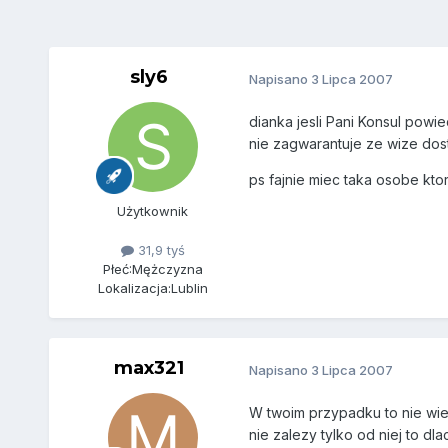
sly6
Napisano
3 Lipca 2007
dianka jesli Pani Konsul powi
nie zagwarantuje ze wize dost
ps fajnie miec taka osobe kto
Użytkownik
31,9 tyś
Płeć:
Mężczyzna
Lokalizacja:
Lublin
max321
Napisano
3 Lipca 2007
W twoim przypadku to nie wier
nie zalezy tylko od niej to dl