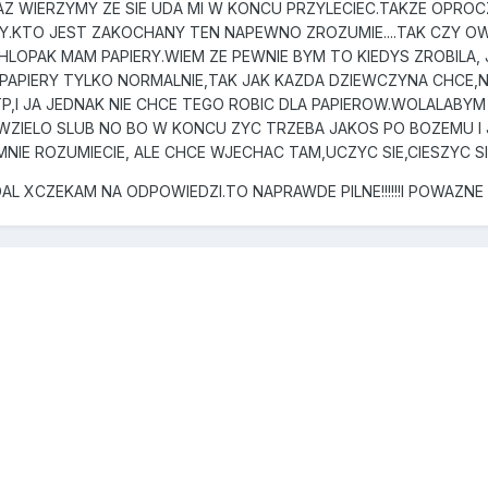
AZ WIERZYMY ZE SIE UDA MI W KONCU PRZYLECIEC.TAKZE OPROCZ
.KTO JEST ZAKOCHANY TEN NAPEWNO ZROZUMIE....TAK CZY OW
 CHLOPAK MAM PAPIERY.WIEM ZE PEWNIE BYM TO KIEDYS ZROBIL
 PAPIERY TYLKO NORMALNIE,TAK JAK KAZDA DZIEWCZYNA CHCE,
P,I JA JEDNAK NIE CHCE TEGO ROBIC DLA PAPIEROW.WOLALABYM 
 WZIELO SLUB NO BO W KONCU ZYC TRZEBA JAKOS PO BOZEMU 
NIE ROZUMIECIE, ALE CHCE WJECHAC TAM,UCZYC SIE,CIESZYC SI
L XCZEKAM NA ODPOWIEDZI.TO NAPRAWDE PILNE!!!!!!I POWAZNE