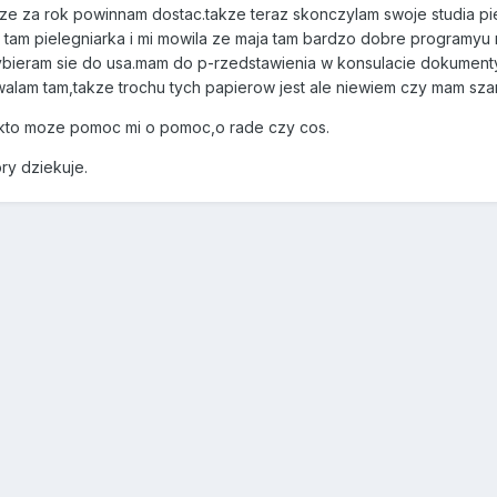
ze za rok powinnam dostac.takze teraz skonczylam swoje studia pi
t tam pielegniarka i mi mowila ze maja tam bardzo dobre programyu n
bieram sie do usa.mam do p-rzedstawienia w konsulacie dokumenty 
alam tam,takze trochu tych papierow jest ale niewiem czy mam sza
kto moze pomoc mi o pomoc,o rade czy cos.
ry dziekuje.