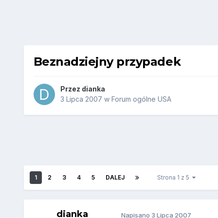
Beznadziejny przypadek
Przez
dianka
3 Lipca 2007
w
Forum ogólne USA
1
2
3
4
5
DALEJ
Strona 1 z 5
dianka
Napisano
3 Lipca 2007