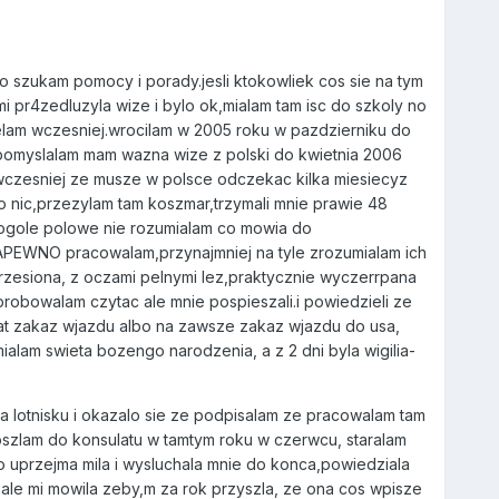
 szukam pomocy i porady.jesli ktokowliek cos sie na tym
 pr4zedluzyla wize i bylo ok,mialam tam isc do szkoly no
elam wczesniej.wrocilam w 2005 roku w pazdzierniku do
, pomyslalam mam wazna wize z polski do kwietnia 2006
al wczesniej ze musze w polsce odczekac kilka miesiecyz
to nic,przezylam tam koszmar,trzymali mnie prawie 48
w ogole polowe nie rozumialam co mowia do
e NAPEWNO pracowalam,przynajmniej na tyle zrozumialam ich
ztrzesiona, z oczami pelnymi lez,praktycznie wyczerrpana
probowalam czytac ale mnie pospieszali.i powiedzieli ze
 lat zakaz wjazdu albo na zawsze zakaz wjazdu do usa,
mialam swieta bozengo narodzenia, a z 2 dni byla wigilia-
na lotnisku i okazalo sie ze podpisalam ze pracowalam tam
szlam do konsulatu w tamtym roku w czerwcu, staralam
o uprzejma mila i wysluchala mnie do konca,powiedziala
e,ale mi mowila zeby,m za rok przyszla, ze ona cos wpisze