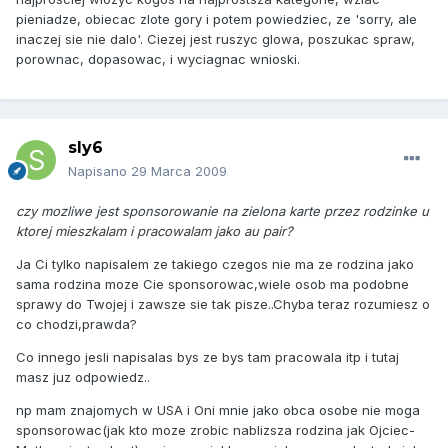
pieniadze, obiecac zlote gory i potem powiedziec, ze 'sorry, ale
inaczej sie nie dalo'. Ciezej jest ruszyc glowa, poszukac spraw,
porownac, dopasowac, i wyciagnac wnioski.
sly6
Napisano
29 Marca 2009
czy mozliwe jest sponsorowanie na zielona karte przez rodzinke u
ktorej mieszkalam i pracowalam jako au pair?
Ja Ci tylko napisalem ze takiego czegos nie ma ze rodzina jako
sama rodzina moze Cie sponsorowac,wiele osob ma podobne
sprawy do Twojej i zawsze sie tak pisze..Chyba teraz rozumiesz o
co chodzi,prawda?
Co innego jesli napisalas bys ze bys tam pracowala itp i tutaj
masz juz odpowiedz..
np mam znajomych w USA i Oni mnie jako obca osobe nie moga
sponsorowac(jak kto moze zrobic nablizsza rodzina jak Ojciec-