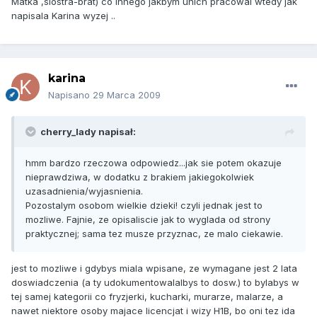
Matka ,siostra-brat) co innego jakbym unich pracowal wtedy jak
napisala Karina wyzej ..
karina
Napisano
29 Marca 2009
cherry_lady napisał:
hmm bardzo rzeczowa odpowiedz...jak sie potem okazuje
nieprawdziwa, w dodatku z brakiem jakiegokolwiek
uzasadnienia/wyjasnienia.
Pozostalym osobom wielkie dzieki! czyli jednak jest to
mozliwe. Fajnie, ze opisaliscie jak to wyglada od strony
praktycznej; sama tez musze przyznac, ze malo ciekawie.
jest to mozliwe i gdybys miala wpisane, ze wymagane jest 2 lata
doswiadczenia (a ty udokumentowalalbys to dosw.) to bylabys w
tej samej kategorii co fryzjerki, kucharki, murarze, malarze, a
nawet niektore osoby majace licencjat i wizy H1B, bo oni tez ida