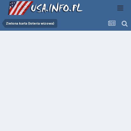
Zielona karta (loteria wizowa)