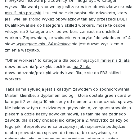
niewykwalifikowani pracownicy. Oni moga byc w kategorii
wykwalifikowani pracownicy jesli zakres ich obowiazkow okresla
min. 2 lata praktyki
. I tu jest pole do popisu dla adwokata, ktory
jesli wie jak zrobic wykaz obowiazkow tak aby przeszedl DOL i
kwalifikowal sie do kategorii 3 skilled workers, moze te osobe
wlozyc na 3 kategorie skilled workers zamiast na unskilled
workers. Zapewniam, ze wpisanie w rubryke "doswiadczenie" 4
slow:
wymagane min. 24 miesiace
nie jest duzym wysilkiem a
zmienia wszystko.
"Other workers" to kategoria dla osob majacych
mniej niz 2 lata
doswiadczenia/praktyki. Jesli ktos
ma 2 lata
doswiadczenia/praktyki wtedy kwalifikuje sie do EB3 skilled
workers
Taka sama sytuacja jest z kazdym zawodem do sponsorowania.
Mialam klientke, z dyplomem biologii, ktora dostala green card w
kategorii 2 w ciagu 10 miesiecy od momentu rozpoczecia sprawy.
Nie byloby w tym nic dziwnego gdyby nie to, ze sponsorowala ja
piekarnia gdzie kazdy adwokat mowil, ze tam nie ma zadnego
zawodu dla osoby chcacej isc kategoria 2. Wszystko zalezy od
tego jak interpretowane sa przepisy i jak naprawde podejdzie
osoba prowadzaca sprawe do tematu, bo oczywiscie, ze
najprosciej wlozyc kogos na najprostsza kategorie, wziac