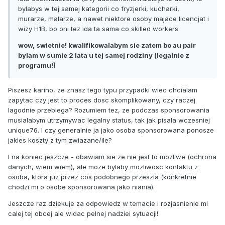
bylabys w tej samej kategorii co fryzjerki, kucharki,
murarze, malarze, a nawet niektore osoby majace licencjat i
wizy H1B, bo oni tez ida ta sama co skilled workers.
wow, swietnie! kwalifikowalabym sie zatem bo au pair
bylam w sumie 2 lata u tej samej rodziny (legalnie z
programu!)
Piszesz karino, ze znasz tego typu przypadki wiec chcialam
zapytac czy jest to proces dosc skomplikowany, czy raczej
lagodnie przebiega? Rozumiem tez, ze podczas sponsorowania
musialabym utrzymywac legalny status, tak jak pisala wczesniej
unique76. I czy generalnie ja jako osoba sponsorowana ponosze
jakies koszty z tym zwiazane/ile?
I na koniec jeszcze - obawiam sie ze nie jest to mozliwe (ochrona
danych, wiem wiem), ale moze bylaby mozliwosc kontaktu z
osoba, ktora juz przez cos podobnego przeszla (konkretnie
chodzi mi o osobe sponsorowana jako niania).
Jeszcze raz dziekuje za odpowiedz w temacie i rozjasnienie mi
calej tej obcej ale widac pelnej nadziei sytuacji!