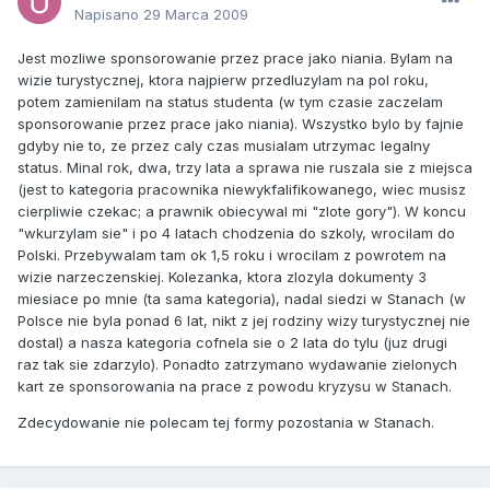
Napisano
29 Marca 2009
Jest mozliwe sponsorowanie przez prace jako niania. Bylam na
wizie turystycznej, ktora najpierw przedluzylam na pol roku,
potem zamienilam na status studenta (w tym czasie zaczelam
sponsorowanie przez prace jako niania). Wszystko bylo by fajnie
gdyby nie to, ze przez caly czas musialam utrzymac legalny
status. Minal rok, dwa, trzy lata a sprawa nie ruszala sie z miejsca
(jest to kategoria pracownika niewykfalifikowanego, wiec musisz
cierpliwie czekac; a prawnik obiecywal mi "zlote gory"). W koncu
"wkurzylam sie" i po 4 latach chodzenia do szkoly, wrocilam do
Polski. Przebywalam tam ok 1,5 roku i wrocilam z powrotem na
wizie narzeczenskiej. Kolezanka, ktora zlozyla dokumenty 3
miesiace po mnie (ta sama kategoria), nadal siedzi w Stanach (w
Polsce nie byla ponad 6 lat, nikt z jej rodziny wizy turystycznej nie
dostal) a nasza kategoria cofnela sie o 2 lata do tylu (juz drugi
raz tak sie zdarzylo). Ponadto zatrzymano wydawanie zielonych
kart ze sponsorowania na prace z powodu kryzysu w Stanach.
Zdecydowanie nie polecam tej formy pozostania w Stanach.