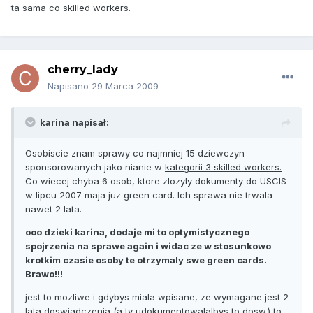
ta sama co skilled workers.
cherry_lady
Napisano
29 Marca 2009
karina napisał:
Osobiscie znam sprawy co najmniej 15 dziewczyn
sponsorowanych jako nianie w
kategorii 3 skilled workers.
Co wiecej chyba 6 osob, ktore zlozyly dokumenty do USCIS
w lipcu 2007 maja juz green card. Ich sprawa nie trwala
nawet 2 lata.
ooo dzieki karina, dodaje mi to optymistycznego
spojrzenia na sprawe again i widac ze w stosunkowo
krotkim czasie osoby te otrzymaly swe green cards.
Brawo!!!
jest to mozliwe i gdybys miala wpisane, ze wymagane jest 2
lata doswiadczenia (a ty udokumentowalalbys to dosw.) to