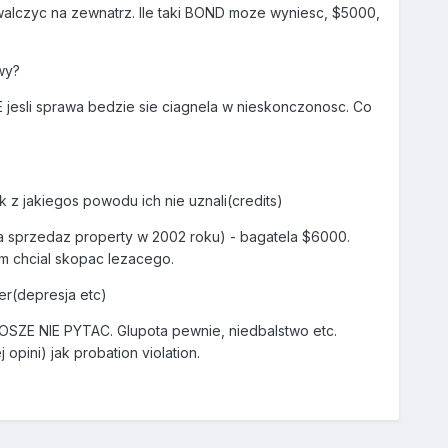
 walczyc na zewnatrz. Ile taki BOND moze wyniesc, $5000,
wy?
E jesli sprawa bedzie sie ciagnela w nieskonczonosc. Co
 z jakiegos powodu ich nie uznali(credits)
za sprzedaz property w 2002 roku) - bagatela $6000.
m chcial skopac lezacego.
r(depresja etc)
E NIE PYTAC. Glupota pewnie, niedbalstwo etc.
ini) jak probation violation.