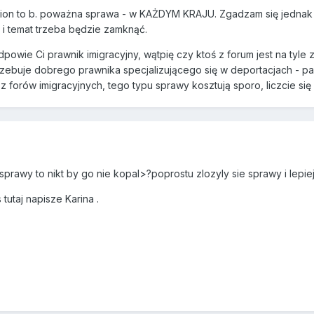
lation to b. poważna sprawa - w KAŻDYM KRAJU. Zgadzam się jedna
 i temat trzeba będzie zamknąć.
dpowie Ci prawnik imigracyjny, wątpię czy ktoś z forum jest na ty
zebuje dobrego prawnika specjalizującego się w deportacjach - pani
 forów imigracyjnych, tego typu sprawy kosztują sporo, liczcie się 
j sprawy to nikt by go nie kopal>?poprostu zlozyly sie sprawy i lepiej
tutaj napisze Karina .