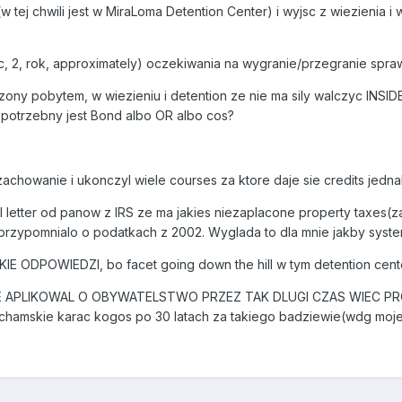
ej chwili jest w MiraLoma Detention Center) i wyjsc z wiezienia i
c, 2, rok, approximately) oczekiwania na wygranie/przegranie spra
zony pobytem, w wiezieniu i detention ze nie ma sily walczyc INSID
potrzebny jest Bond albo OR albo cos?
achowanie i ukonczyl wiele courses za ktore daje sie credits jednak
l letter od panow z IRS ze ma jakies niezaplacone property taxes(
przypomnialo o podatkach z 2002. Wyglada to dla mnie jakby syste
 ODPOWIEDZI, bo facet going down the hill w tym detention cente
IE APLIKOWAL O OBYWATELSTWO PRZEZ TAK DLUGI CZAS WIEC PROSZ
hamskie karac kogos po 30 latach za takiego badziewie(wdg mojej op