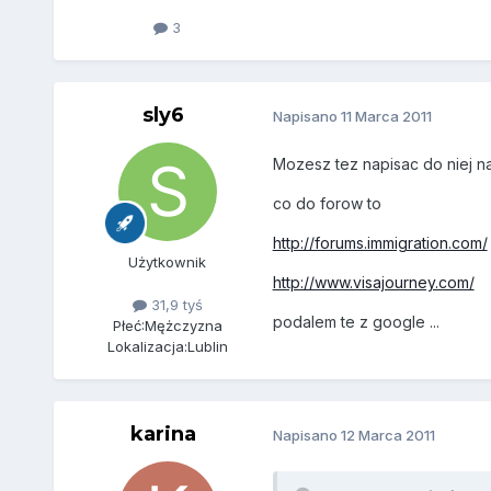
3
sly6
Napisano
11 Marca 2011
Mozesz tez napisac do niej n
co do forow to
http://forums.immigration.com/
Użytkownik
http://www.visajourney.com/
31,9 tyś
podalem te z google ...
Płeć:
Mężczyzna
Lokalizacja:
Lublin
karina
Napisano
12 Marca 2011