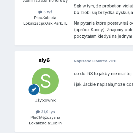
Administrator honorowy
Sęk w tym, że probation vio
5 tyś
bo zrobi się brzydka dyskusja
Płeć:
Kobieta
Na pytania które postawiłeś o
Lokalizacja:
Oak Park, IL
(oprócz Kariny). Znajomy potr
poczytałam kiedyś na jednym z
sly6
Napisano
8 Marca 2011
co do IRS to jakby nie mial te
i jak Jackie napisala,moze cos 
Użytkownik
31,9 tyś
Płeć:
Mężczyzna
Lokalizacja:
Lublin