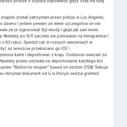
 Bardzo prosze o szybka odpowiedz gdyz czas ma tutaj
 znajomi zostali zatrzymani przez policje w Los Angeles,
rdzo dawno I jestem pewien ze wiele szczegolow on nie
la ze je zignorowal. Byl mlody I glupi jak sam mowi.
. Niestety po 9/11 zaczelo sie polowanie na immigrantow I
to z 83 roku). Spedzil rok w roznych wiezeniach w
rity) az wreszcie przekazano go ICE I
 zielona karte I deportowac z kraju. Osobiscie uwazam za
ta. Niestety prawo zezwala na deportowanie kazdego kto
nazwie "Motion to reopen" based on section 212©. Sekcja
u otrzymal dokument od IJ w ktorym sedzia granted