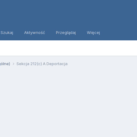
Szukaj
Aktywność
Przeglądaj
Więcej
gólne)
Sekcja 212(c) A Deportacja