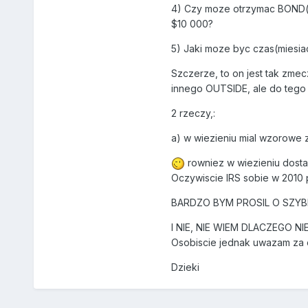
4) Czy moze otrzymac BOND(w t
$10 000?
5) Jaki moze byc czas(miesia
Szczerze, to on jest tak zmec
innego OUTSIDE, ale do tego 
2 rzeczy,:
a) w wiezieniu mial wzorowe z
rowniez w wiezieniu dosta
Oczywiscie IRS sobie w 2010 
BARDZO BYM PROSIL O SZYBKIE
I NIE, NIE WIEM DLACZEGO N
Osobiscie jednak uwazam za c
Dzieki