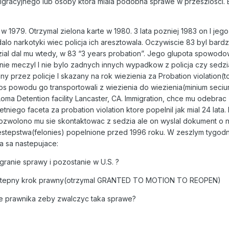
igracyjnego lub osoby ktora miala podobna sprawe w przeszlosci.
 1979. Otrzymal zielona karte w 1980. 3 lata pozniej 1983 on I jego
dalo narkotyki wiec policja ich aresztowala. Oczywiscie 83 byl ba
al dal mu wtedy, w 83 “3 years probation”. Jego glupota spowodowa
 nie meczyl I nie bylo zadnych innych wypadkow z policja czy sedzia
y przez policje I skazany na rok wiezienia za Probation violation(
gos powodu go transportowali z wiezienia do wiezienia(minium seciu
ma Detention facility Lancaster, CA. Immigration, chce mu odebrac
tniego faceta za probation violation ktore popelnil jak mial 24 la
pozwolono mu sie skontaktowac z sedzia ale on wyslal dokument o 
tepstwa(felonies) popelnione przed 1996 roku. W zeszlym tygodni
a sa nastepujace:
granie sprawy i pozostanie w U.S. ?
nastepny krok prawny(otrzymal GRANTED TO MOTION TO REOPEN)
ie prawnika zeby zwalczyc taka sprawe?