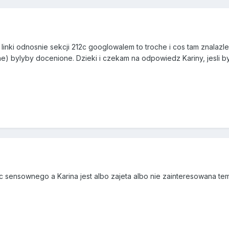
k linki odnosnie sekcji 212c googlowalem to troche i cos tam znalazl
ne) bylyby docenione. Dzieki i czekam na odpowiedz Kariny, jesli 
nic sensownego a Karina jest albo zajeta albo nie zainteresowana 