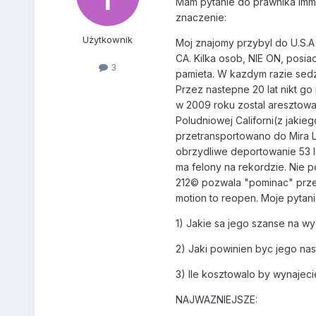
Mam pytanie do prawnika imm
znaczenie:
Użytkownik
Moj znajomy przybyl do U.S.A w
CA. Kilka osob, NIE ON, posia
3
pamieta. W kazdym razie sedzi
Przez nastepne 20 lat nikt go
w 2009 roku zostal aresztowan
Poludniowej Californi(z jakie
przetransportowano do Mira Lo
obrzydliwe deportowanie 53 le
ma felony na rekordzie. Nie 
212© pozwala "pominac" przes
motion to reopen. Moje pytani
1) Jakie sa jego szanse na wy
2) Jaki powinien byc jego 
3) Ile kosztowalo by wynajec
NAJWAZNIEJSZE: