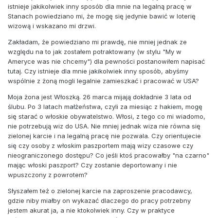
istnieje jakikolwiek inny sposób dla mnie na legalną pracę w
Stanach powiedziano mi, że mogę się jedynie bawić w loterię
wizową i wskazano mi drzwi.
Zakładam, że powiedziano mi prawdę, nie mniej jednak ze
względu na to jak zostałem potraktowany (w stylu "My w
Ameryce was nie chcemy") dla pewności postanowiłem napisać
tutaj. Czy istnieje dla mnie jakikolwiek inny sposób, abyśmy
wspólnie z żoną mogli legalnie zamieszkać i pracować w USA?
Moja żona jest Włoszką. 26 marca mijają dokładnie 3 lata od
ślubu. Po 3 latach małżeństwa, czyli za miesiąc z hakiem, mogę
się starać o włoskie obywatelstwo. Włosi, z tego co mi wiadomo,
nie potrzebują wiz do USA. Nie mniej jednak wiza nie równa się
zielonej karcie i na legalną pracę nie pozwala. Czy orientujecie
się czy osoby z włoskim paszportem mają wizy czasowe czy
nieograniczonego dostępu? Co jeśli ktoś pracowałby "na czarno"
mając włoski paszport? Czy zostanie deportowany i nie
wpuszczony z powrotem?
Słyszałem też o zielonej karcie na zaproszenie pracodawcy,
gdzie niby miałby on wykazać dlaczego do pracy potrzebny
jestem akurat ja, a nie ktokolwiek inny. Czy w praktyce