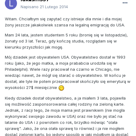
Napisano
21 Lutego 2014
Witam. Chciałbym się zapytać czy istnieje dla mnie i dla mojej
żony jeszcze jakakolwiek szansa na legalną emigrację do USA.
Mam 24 lata, jestem studentem 5 roku (bronię się w listopadzie),
żonaty od 3 lat. Teraz, gdy kończę studia, rozglądam się w
kierunku przyszłości jak mogę.
Mój dziadek jest obywatelem USA. Obywatelstwo dostał w 1993
roku (jako, że jego matka, a moja prababcia urodziła się w
Philadelphii). Wiele razy pracował na czarno w Chicago, nie
wiedząc nawet, że mógł się starać o obywatelstwo. W końcu je
dostał, ale tyle ile potem przepracował skończyło się emeryturą w
wysokości 27$ miesięcznie
Kiedy dziadek dostał obywatelstwo, a ja miałem 3 lata, pojawiła
się możliwość zasponsorowania całej rodziny na zieloną karte.
Jednak, z racji tego, że moja mama jest prawnikiem (nie mogła
wykonywać swojego zawodu w USA) oraz nie było jej stać na
latanie do USA i z powrotem co rok, brzydko mówiąc "olała
sprawę". Jako, że ona olała sprawę to również i ja nie mogłem
dostać zielonej karty, bo jedyny sposób w jaki mógłbym ją dostać