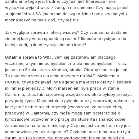
załatwienie tego jest trudne, czy też nie? Interesuje mnie
wyłącznie wyjazd wraz z żoną, a nie samemu. Czy mając jakieś
znajomości w USA (mam tam dalszą rodzinę i paru znajomych)
można liczyć na takie coś, czy też nie
Jak wygląda sprawa z loterią wizową? Czy szanse na dostanie
zielonej karty w ten sposób są realne? Ile osób przystępuje do
takiej loterii, a ile otrzymuje zielona kartę?
Ostatnia sprawa to W&T. Sam się zastanawiam dlaczego
wcześniej o tym nie pomyślałem, no ale nie pomyślałem. Teraz
jestem na 5 roku, zaraz skończę studia. Obrony mam na jesień.
To ostatnia szansa dla mnie pojechać na W&T. Myślałem o
CCUSA, chyba że jakaś inna agencja ma lepsze oferty (i zabiera
mi mniej pieniędzy...). Moim marzeniem była praca w stanie
California, choć tak naprawdę wszędzie świetnie byłoby przeżyć
przygodę życia. Moje ostatnie pytanie to czy naprawdę opłaca się
korzystać z ofert takich agencji (zwłaszcza, że bardzo chcę
pracować w Californii), czy może mogę sam postarać się o
tymczasowe pozwolenie o pracę dla studenta i znaleźc sobie
zatrudnienie na te pare miesięcy. Czy nie jest za późno i czy jest
sens bawić się w takie agencje? Czytałem pare tematów na tym
forum, ale tylko pare. Nie przewertowałem forum od deski do