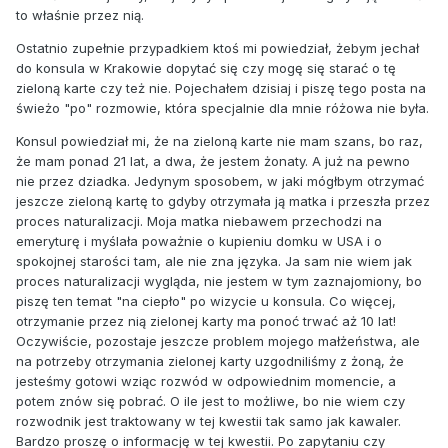
to właśnie przez nią.
Ostatnio zupełnie przypadkiem ktoś mi powiedział, żebym jechał
do konsula w Krakowie dopytać się czy mogę się starać o tę
zieloną karte czy też nie. Pojechałem dzisiaj i piszę tego posta na
świeżo "po" rozmowie, która specjalnie dla mnie różowa nie była.
Konsul powiedział mi, że na zieloną karte nie mam szans, bo raz,
że mam ponad 21 lat, a dwa, że jestem żonaty. A już na pewno
nie przez dziadka. Jedynym sposobem, w jaki mógłbym otrzymać
jeszcze zieloną kartę to gdyby otrzymała ją matka i przeszła przez
proces naturalizacji. Moja matka niebawem przechodzi na
emeryturę i myślała poważnie o kupieniu domku w USA i o
spokojnej starości tam, ale nie zna języka. Ja sam nie wiem jak
proces naturalizacji wygląda, nie jestem w tym zaznajomiony, bo
piszę ten temat "na ciepło" po wizycie u konsula. Co więcej,
otrzymanie przez nią zielonej karty ma ponoć trwać aż 10 lat!
Oczywiście, pozostaje jeszcze problem mojego małżeństwa, ale
na potrzeby otrzymania zielonej karty uzgodniliśmy z żoną, że
jesteśmy gotowi wziąc rozwód w odpowiednim momencie, a
potem znów się pobrać. O ile jest to możliwe, bo nie wiem czy
rozwodnik jest traktowany w tej kwestii tak samo jak kawaler.
Bardzo proszę o informację w tej kwestii. Po zapytaniu czy