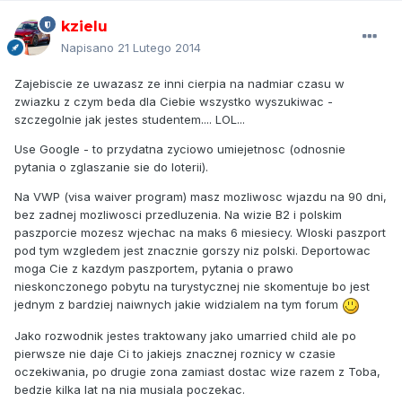
kzielu
Napisano
21 Lutego 2014
Zajebiscie ze uwazasz ze inni cierpia na nadmiar czasu w
zwiazku z czym beda dla Ciebie wszystko wyszukiwac -
szczegolnie jak jestes studentem.... LOL...
Use Google - to przydatna zyciowo umiejetnosc (odnosnie
pytania o zglaszanie sie do loterii).
Na VWP (visa waiver program) masz mozliwosc wjazdu na 90 dni,
bez zadnej mozliwosci przedluzenia. Na wizie B2 i polskim
paszporcie mozesz wjechac na maks 6 miesiecy. Wloski paszport
pod tym wzgledem jest znacznie gorszy niz polski. Deportowac
moga Cie z kazdym paszportem, pytania o prawo
nieskonczonego pobytu na turystycznej nie skomentuje bo jest
jednym z bardziej naiwnych jakie widzialem na tym forum
Jako rozwodnik jestes traktowany jako umarried child ale po
pierwsze nie daje Ci to jakiejs znacznej roznicy w czasie
oczekiwania, po drugie zona zamiast dostac wize razem z Toba,
bedzie kilka lat na nia musiala poczekac.