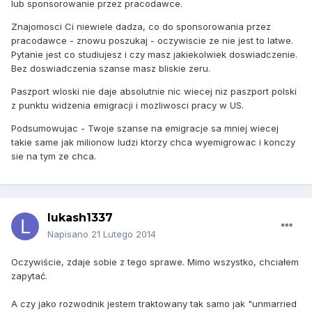
lub sponsorowanie przez pracodawce.
Znajomosci Ci niewiele dadza, co do sponsorowania przez
pracodawce - znowu poszukaj - oczywiscie ze nie jest to latwe.
Pytanie jest co studiujesz i czy masz jakiekolwiek doswiadczenie.
Bez doswiadczenia szanse masz bliskie zeru.
Paszport wloski nie daje absolutnie nic wiecej niz paszport polski
z punktu widzenia emigracji i mozliwosci pracy w US.
Podsumowujac - Twoje szanse na emigracje sa mniej wiecej
takie same jak milionow ludzi ktorzy chca wyemigrowac i konczy
sie na tym ze chca.
lukash1337
Napisano
21 Lutego 2014
Oczywiście, zdaje sobie z tego sprawe. Mimo wszystko, chciałem
zapytać.
A czy jako rozwodnik jestem traktowany tak samo jak "unmarried