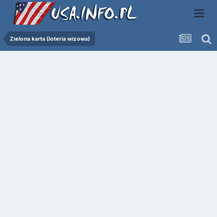
Zielona karta (loteria wizowa)