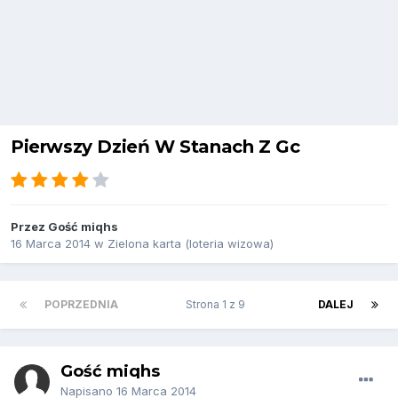
Pierwszy Dzień W Stanach Z Gc
Przez Gość miqhs
16 Marca 2014
w
Zielona karta (loteria wizowa)
POPRZEDNIA
Strona 1 z 9
DALEJ
Gość miqhs
Napisano
16 Marca 2014