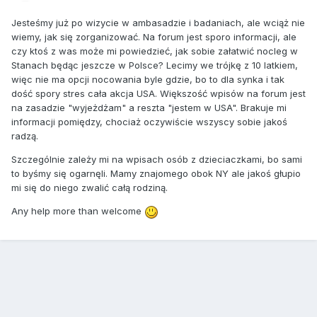
Jesteśmy już po wizycie w ambasadzie i badaniach, ale wciąż nie
wiemy, jak się zorganizować. Na forum jest sporo informacji, ale
czy ktoś z was może mi powiedzieć, jak sobie załatwić nocleg w
Stanach będąc jeszcze w Polsce? Lecimy we trójkę z 10 latkiem,
więc nie ma opcji nocowania byle gdzie, bo to dla synka i tak
dość spory stres cała akcja USA. Większość wpisów na forum jest
na zasadzie "wyjeżdżam" a reszta "jestem w USA". Brakuje mi
informacji pomiędzy, chociaż oczywiście wszyscy sobie jakoś
radzą.
Szczególnie zależy mi na wpisach osób z dzieciaczkami, bo sami
to byśmy się ogarnęli. Mamy znajomego obok NY ale jakoś głupio
mi się do niego zwalić całą rodziną.
Any help more than welcome